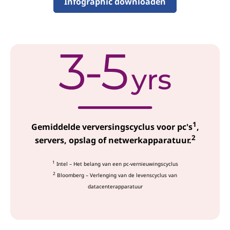
c
Infographic downloaden
e
s
1
Gemiddelde verversingscyclus voor pc's
,
2
servers, opslag of netwerkapparatuur.
1
Intel – Het belang van een pc-vernieuwingscyclus
2
Bloomberg – Verlenging van de levenscyclus van
datacenterapparatuur