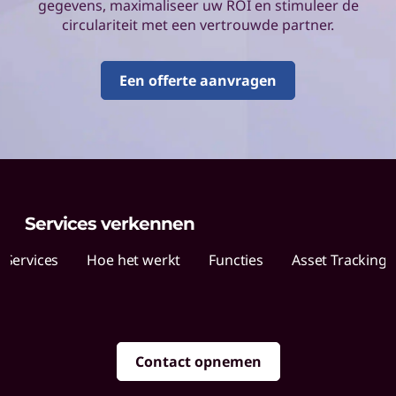
o
gegevens, maximaliseer uw ROI en stimuleer de
circulariteit met een vertrouwde partner.
v
o
Een offerte aanvragen
A
s
s
e
Services verkennen
 Services
t
Hoe het werkt
Functies
Asset Tracking
R
e
Contact opnemen
c