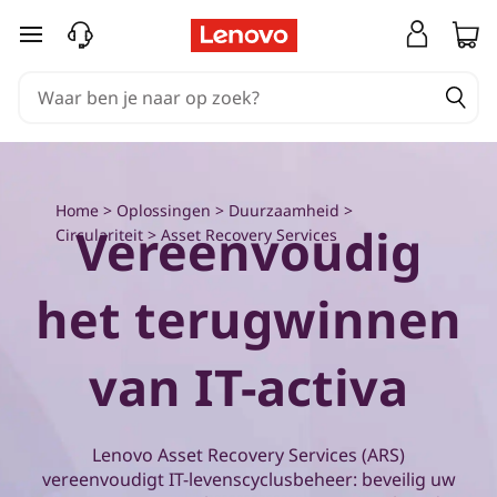
E
Ga naar de hoofdinhoud
x
p
l
o
Home
>
Oplossingen
>
Duurzaamheid
>
Vereenvoudig
Circulariteit
> Asset Recovery Services
r
het terugwinnen
e
L
van IT-activa
e
n
Lenovo Asset Recovery Services (ARS)
vereenvoudigt IT-levenscyclusbeheer: beveilig uw