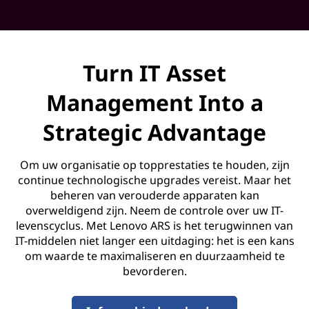
o
v
Turn IT Asset
e
Management Into a
r
Strategic Advantage
y
S
Om uw organisatie op topprestaties te houden, zijn
continue technologische upgrades vereist. Maar het
e
beheren van verouderde apparaten kan
overweldigend zijn. Neem de controle over uw IT-
r
levenscyclus. Met Lenovo ARS is het terugwinnen van
IT-middelen niet langer een uitdaging: het is een kans
v
om waarde te maximaliseren en duurzaamheid te
bevorderen.
i