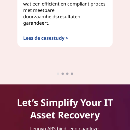
ve
wat een efficiënt en compliant proces
Le
met meetbare
vo
duurzaamheidsresultaten
di
garandeert.
ve
bu
Lees de casestudy >
Le
Let’s Simplify Your IT
Asset Recovery
Lenovo ARS biedt een naadloze,