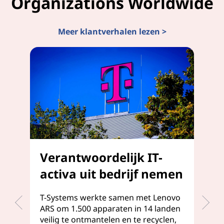
Organizations Worldwide
Meer klantverhalen lezen >
Verantwoordelijk IT-
U
activa uit bedrijf nemen
k
l
T-Systems werkte samen met Lenovo
ARS om 1.500 apparaten in 14 landen
We
veilig te ontmantelen en te recyclen,