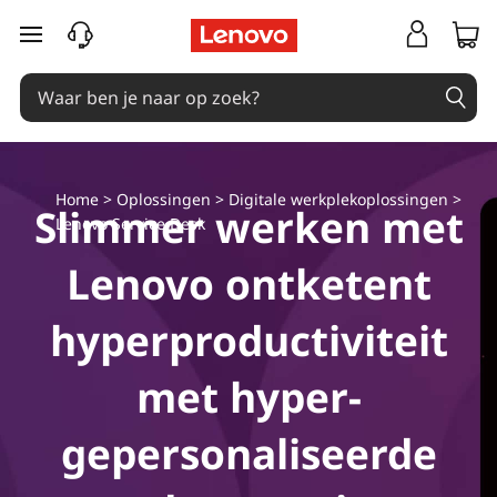
L
Ga naar de hoofdinhoud
e
n
o
Home
>
Oplossingen
>
Digitale werkplekoplossingen
>
v
Slimmer werken met
Lenovo Service Desk
o
Lenovo ontketent
S
hyperproductiviteit
e
met hyper-
r
gepersonaliseerde
v