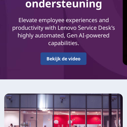
i
ondersteuning
c
Elevate employee experiences and
e
productivity with Lenovo Service Desk’s
D
highly automated, Gen AI-powered
capabilities.
e
Bekijk de video
s
k