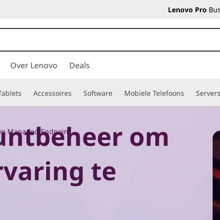
Lenovo Pro
Bus
Over Lenovo
Deals
Tablets
Accessoires
Software
Mobiele Telefoons
Server
puntbeheer om
vo Managed Endpoint
varing te