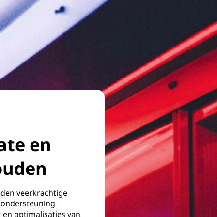
ate en
ouden
den veerkrachtige
 ondersteuning
 en optimalisaties van