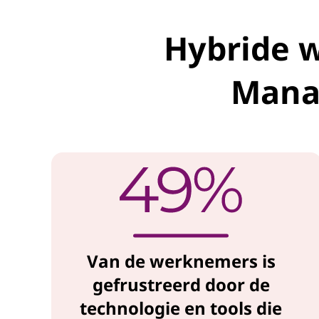
m
L
Hybride w
e
Mana
n
o
v
o
Van de werknemers is
gefrustreerd door de
technologie en tools die