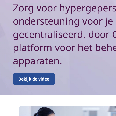
e
o
Zorg voor hypergepers
n
u
d
ondersteuning voor je 
d
gecentraliseerd, door
p
o
platform voor het behe
i
apparaten.
n
t
Bekijk de video
m
a
n