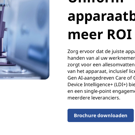
apparaat
meer ROI
Zorg ervoor dat de juiste appa
handen van al uw werkneme
zorgt voor een allesomvatten
van het apparaat, inclusief li
Gen AI-aangedreven Care of
Device Intelligence+ (LDI+) b
en een single-point engage
meerdere leveranciers.
Brochure downloaden