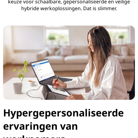
keuze voor schaalbare, gepersonaliseerde en veilige
i
hybride werkoplossingen. Dat is slimmer.
v
i
t
e
i
t
Hypergepersonaliseerde
ervaringen van