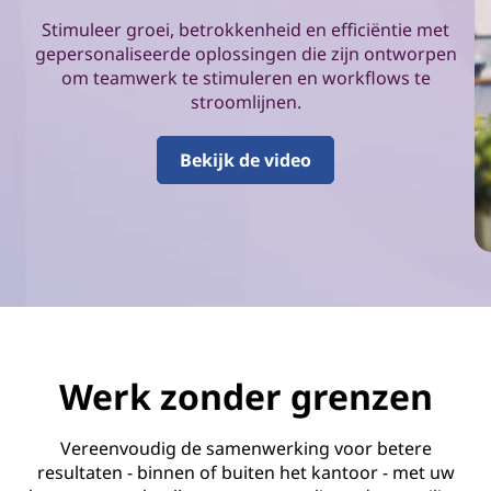
n
Stimuleer groei, betrokkenheid en efficiëntie met
g
gepersonaliseerde oplossingen die zijn ontworpen
om teamwerk te stimuleren en workflows te
e
stroomlijnen.
n
Bekijk de video
p
r
o
d
u
Werk zonder grenzen
c
Vereenvoudig de samenwerking voor betere
t
resultaten - binnen of buiten het kantoor - met uw