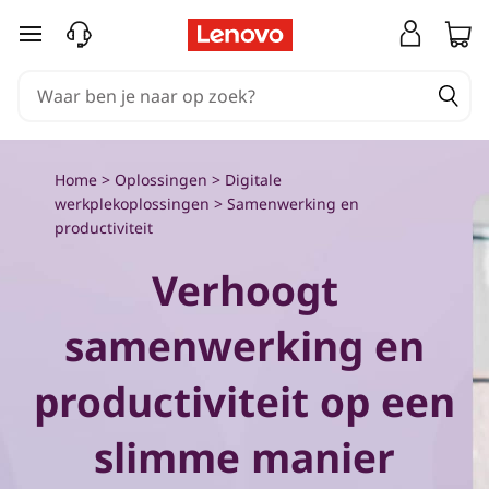
S
Ga naar de hoofdinhoud
a
m
e
Home
>
Oplossingen
>
Digitale
n
werkplekoplossingen
>
Samenwerking en
productiviteit
w
Verhoogt
e
samenwerking en
r
productiviteit op een
k
i
slimme manier