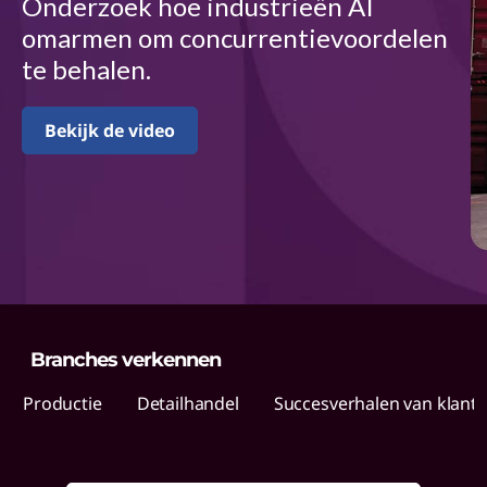
d
Onderzoek hoe industrieën AI
omarmen om concurrentievoordelen
u
te behalen.
s
Bekijk de video
t
r
i
e
s
Branches verkennen
Productie
Detailhandel
Succesverhalen van klante.