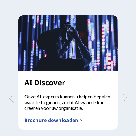
AI Discover
A
Onze AI-experts kunnen u helpen bepalen
Def
waar te beginnen, zodat AI waarde kan
re
creëren voor uw organisatie.
be
Brochure downloaden >