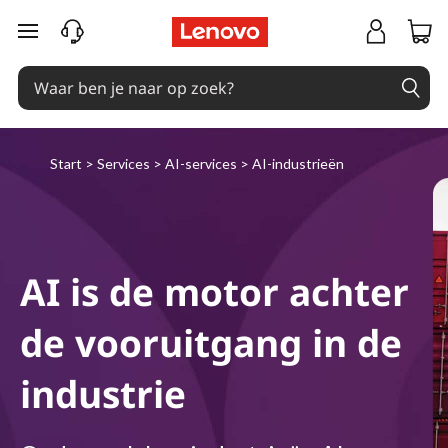
L
Ga naar de hoofdinhoud
e
n
o
Start
>
Services
>
AI-services
>
AI-industrieën
v
o
A
AI is de motor achter
I
de vooruitgang in de
I
industrie
n