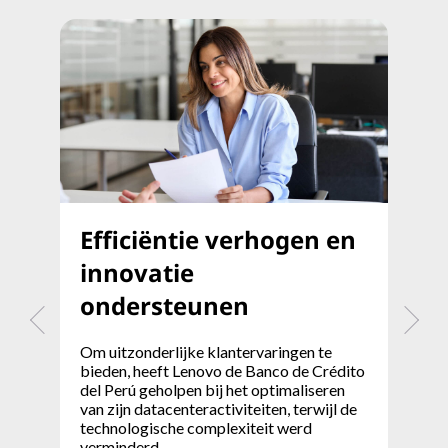
Efficiëntie verhogen en
A
innovatie
E
ondersteunen
Ee
ge
Om uitzonderlijke klantervaringen te
ge
bieden, heeft Lenovo de Banco de Crédito
te
del Perú geholpen bij het optimaliseren
kl
van zijn datacenteractiviteiten, terwijl de
technologische complexiteit werd
Le
verminderd.