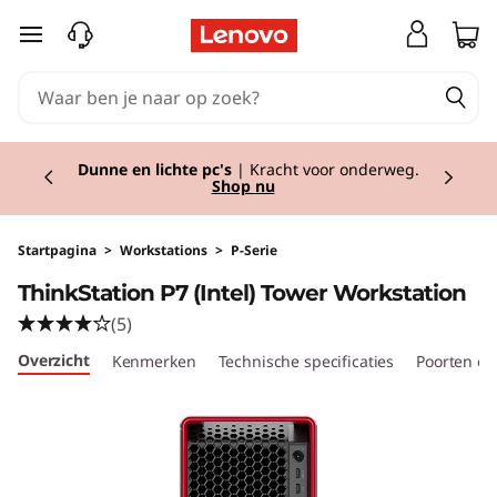
T
Ga naar de hoofdinhoud
h
i
Currently displaying item 2 of 2
n
Dunne en lichte pc's
| Kracht voor onderweg.
Shop nu
k
S
Startpagina
>
Workstations
>
P-Serie
ThinkStation P7 (Intel) Tower Workstation
t
(5)
a
Overzicht
Kenmerken
Technische specificaties
Poorten en
t
i