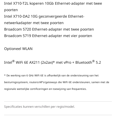
Intel X710-T2L koperen 10Gb Ethernet-adapter met twee
Revolutionaire betrouwbaarheid
poorten
Intel X710-DA2 10G geconvergeerde Ethernet-
Het ThinkStation P7 Workstation is bovenal
netwerkadapter met twee poorten
betrouwbaar en duurzaam. Het voldoet aan de
Broadcom 5720 Ethernet-adapter met twee poorten
strenge normen van Lenovo en levert
Broadcom 5719 Ethernet-adapter met vier poorten
maximale uptime, optimaal voor
bedrijfskritische omgevingen. Het wordt ook
Optioneel WLAN
geleverd met meerdere ISV-certificeringen
(Independent Software Vendor), zodat je er
®
®
zeker van kunt zijn dat het enorme datasets en
Intel
WiFi 6E AX211 (2x2ax)* met vPro + Bluetooth
5.2
computerintensieve multithreaded taken kan
®
verwerken in toepassingen als AVID
,
* De werking van 6 GHz WiFi 6E is afhankelijk van de ondersteuning van het
®
®
besturingssysteem, routers/AP's/gateways die WiFi 6E ondersteunen, samen met de
Bentley
en PTC
.
regionale wettelijke certificeringen en toewijzing van frequenties.
Bekijk de volledige lijst met
ISV-certificeringen
Specificaties kunnen verschillen per regio/model.