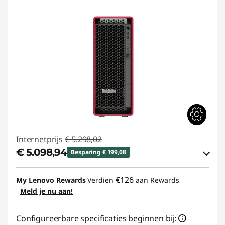
Internetprijs
€ 5.298,02
€ 5.098,94
Besparing € 199,08
eCoupon-besparingen :
-€ 199,08
€126
My Lenovo Rewards
Verdien
aan Rewards
Meld je nu aan!
eCoupon gebruiken :
THINK-BEYOND
Configureerbare specificaties beginnen bij: