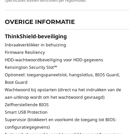
Specificaties kunnen verschillen per regio/model.
OVERIGE INFORMATIE
Beeldschermen zijn apart verkrijgbaar.
ThinkShield-beveiliging
Inbraakverklikker in behuizing
Firmware Resiliency
Wij staan voor je klaar
HDD-wachtwoordbeveiliging voor HDD-gegevens
Kensington Security Slot™
Het ThinkStation P7 wordt geleverd met
Optioneel: toegangspaneelslot, hangslotlus, BIOS Guard,
ThinkShield, een suite van essentiële
Boot Guard
beveiligingsoplossingen voor hardware en
Wachtwoord bij opstarten (direct na het indrukken van de
software die samenwerken om zowel je
aan-uitknop wordt om het wachtwoord gevraagd)
apparaat als je gegevens te beschermen. Dit
Zelfherstellende BIOS
omvat de Trusted Platform Module (TPM) om
Smart USB Protection
je gegevens te versleutelen, plus diverse
programma's om onbevoegde toegang tot het
Supervisor (blokkeert en voorkomt de toegang tot BIOS-
BIOS te voorkomen – en zelfs het BIOS te
configuratiegegevens)