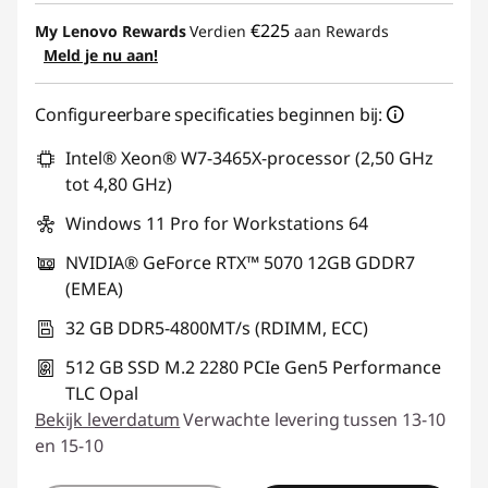
eCoupon-besparingen :
-€ 290,75
€225
My Lenovo Rewards
Verdien
aan Rewards
Meld je nu aan!
eCoupon gebruiken :
THINK-BEYOND
Configureerbare specificaties beginnen bij:
Intel® Xeon® W7-3465X-processor (2,50 GHz
tot 4,80 GHz)
Windows 11 Pro for Workstations 64
NVIDIA® GeForce RTX™ 5070 12GB GDDR7
(EMEA)
32 GB DDR5-4800MT/s (RDIMM, ECC)
512 GB SSD M.2 2280 PCIe Gen5 Performance
TLC Opal
Bekijk leverdatum
Verwachte levering tussen 13-10
en 15-10