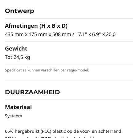
Ontwerp
Afmetingen (H x B x D)
435 mm x 175 mm x 508 mm / 17.1" x 6.9" x 20.0"
Gewicht
Tot 24,5 kg
Specificaties kunnen verschillen per regio/model.
Beeldscherm is apart verkrijgbaar.
DUURZAAMHEID
Materiaal
Ontworpen voor de echte wereld
Systeem
Het ThinkStation P7 is eenvoudig aan te
65% hergebruikt (PCC) plastic op de voor- en achterrand
passen en upgraden, dankzij toegang tot de