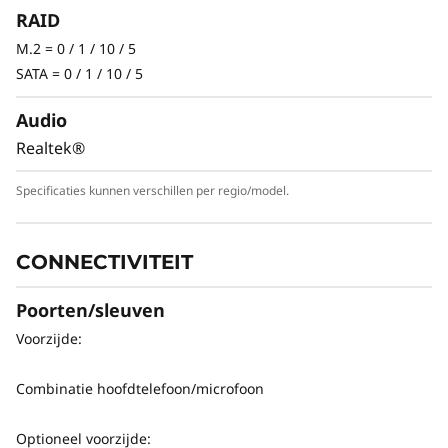
is geoptimaliseerd voor flexibele rackmontage
RAID
voor zowel desktopomgevingen als
datacenters. Dit baanbrekende workstation
M.2 = 0 / 1 / 10 / 5
kan een werklast aan die traditioneel werd
SATA = 0 / 1 / 10 / 5
voorbehouden aan cloud- of serverbronnen.
Audio
Het is ontworpen voor datawetenschappers,
technici en senior creatieve professionals, en
Realtek®
biedt end-to-end workflowprestaties voor
Specificaties kunnen verschillen per regio/model.
game-ontwikkeling, 3D-rendering,
computationele vloeistofdynamica en meer.
CONNECTIVITEIT
Poorten/sleuven
Voorzijde:
Combinatie hoofdtelefoon/microfoon
Optioneel voorzijde: