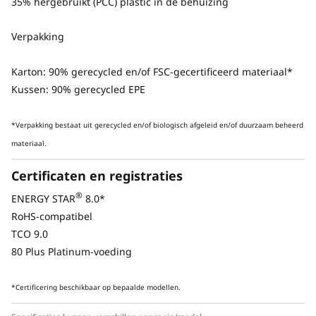
35% hergebruikt (PCC) plastic in de behuizing
voorzijde, hot-swapschijven en een behuizing
die zonder gereedschap kan worden geopend.
Verpakking
Je kunt kiezen uit voedingsopties om aan je
meest veeleisende werklast te voldoen.
Karton: 90% gerecycled en/of FSC-gecertificeerd materiaal*
Bovendien kun je gerust zijn dat je workstation
Kussen: 90% gerecycled EPE
op verantwoorde wijze is ontworpen en
verpakt, zonder kwaliteit of prestaties op te
*Verpakking bestaat uit gerecycled en/of biologisch afgeleid en/of duurzaam beheerd
geven.
materiaal.
Certificaten en registraties
®
ENERGY STAR
8.0*
RoHS-compatibel
TCO 9.0
80 Plus Platinum-voeding
*Certificering beschikbaar op bepaalde modellen.