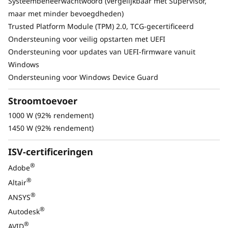
herstellen als het beschadigd raakt of
Systeembeheerwachtwoord (vergelijkbaar met Supervisor,
aangevallen wordt.
maar met minder bevoegdheden)
Trusted Platform Module (TPM) 2.0, TCG-gecertificeerd
Ondersteuning voor veilig opstarten met UEFI
Ondersteuning voor updates van UEFI-firmware vanuit
Windows
Ondersteuning voor Windows Device Guard
Stroomtoevoer
1000 W (92% rendement)
1450 W (92% rendement)
ISV-certificeringen
®
Adobe
®
Altair
®
ANSYS
Beeldschermen zijn apart verkrijgbaar.
®
Autodesk
®
AVID