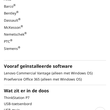
®
Barco
Specificaties kunnen verschillen per regio/model.
®
Bentley
®
Dassault
®
McKesson
®
Nemetschek
®
PTC
®
Siemens
Vooraf geïnstalleerde software
Lenovo Commercial Vantage (alleen met Windows OS)
Proefversie Office 365 (alleen met Windows OS)
Wat zit er in de doos
ThinkStation P7
USB-toetsenbord
USB-muis