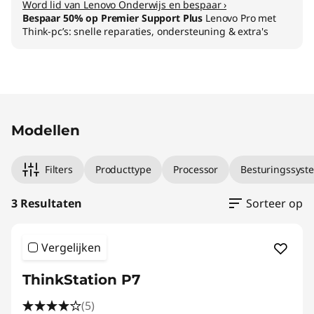
Word lid van Lenovo Onderwijs en bespaar ›
Bespaar 50% op Premier Support Plus
Lenovo Pro met
Think-pc’s: snelle reparaties, ondersteuning & extra's
Original Price 5298.02 NL_EUR Discounted Pr
Original Price 9378.02 NL_EUR Discounted Pr
Original Price 12948.02 NL_EUR Discounted P
Modellen
Filters
Producttype
Processor
Besturingssyst
3 Resultaten
Sorteer op
Vergelijken
ThinkStation P7
(5)