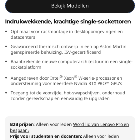
Bekijk Modellen
t
i
Indrukwekkende, krachtige single-sockettoren
Optimaal voor rackmontage in desktopomgevingen en
o
datacenters
n
Geavanceerd thermisch ontwerp in een op Aston Martin
geïnspireerde behuizing, ISV-gecertificeerd
Baanbrekende nieuwe computerarchitectuur in een single-
socketplatform
®
®
Aangedreven door Intel
Xeon
W-serie-processor en
ondersteuning voor meerdere Nvidia RTX PRO™ GPU's
Toegang tot de voorzijde, hot-swapschijven, onderhoud
zonder gereedschap en eenvoudig te upgraden
B2B prijzen:
Alleen voor leden
Word lid van Lenovo Pro en
bespaar ›
Prijs voor studenten en docenten:
Alleen voor leden