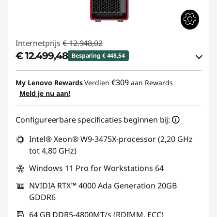
Internetprijs
€ 12.948,02
€ 12.499,48
Besparing € 448,54
eCoupon-besparingen :
-€ 448,54
€309
My Lenovo Rewards
Verdien
aan Rewards
Meld je nu aan!
eCoupon gebruiken :
THINK-BEYOND
Configureerbare specificaties beginnen bij:
Intel® Xeon® W9-3475X-processor (2,20 GHz
tot 4,80 GHz)
Windows 11 Pro for Workstations 64
NVIDIA RTX™ 4000 Ada Generation 20GB
GDDR6
64 GB DDR5-4800MT/s (RDIMM, ECC)