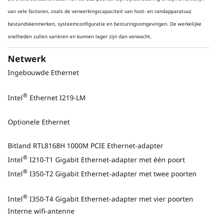
processors, die meerdere onopvallende Nvidia
van vele factoren, zoals de verwerkingscapaciteit van host- en randapparatuur,
RTX PRO™ grafische kaarten ondersteunen,
bestandskenmerken, systeemconfiguratie en besturingsomgevingen. De werkelijke
biedt verbluffende prestaties in een single-
snelheden zullen variëren en kunnen lager zijn dan verwacht.
socketplatform.
Netwerk
Ingebouwde Ethernet
®
Intel
Ethernet I219-LM
Optionele Ethernet
Bitland RTL8168H 1000M PCIE Ethernet-adapter
®
Intel
I210-T1 Gigabit Ethernet-adapter met één poort
®
Intel
I350-T2 Gigabit Ethernet-adapter met twee poorten
®
Intel
I350-T4 Gigabit Ethernet-adapter met vier poorten
Interne wifi-antenne