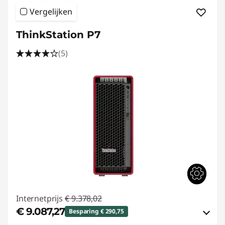
Vergelijken
ThinkStation P7
(5)
Internetprijs
€ 9.378,02
€ 9.087,27
Besparing € 290,75