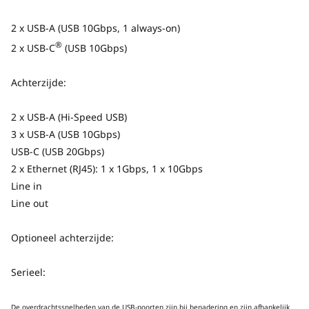
2 x USB-A (USB 10Gbps, 1 always-on)
®
2 x USB-C
(USB 10Gbps)
Achterzijde:
Beeldschermen zijn apart verkrijgbaar.
2 x USB-A (Hi-Speed USB)
3 x USB-A (USB 10Gbps)
USB-C (USB 20Gbps)
Geïnspireerd door Aston Martin,
2 x Ethernet (RJ45): 1 x 1Gbps, 1 x 10Gbps
ontworpen voor hoge prestaties
Line in
De gedurfde ThinkStation P7 Tower is een
Line out
kracht waar je niet omheen kunt. Het
combineert een baanbrekende nieuwe
Optioneel achterzijde:
computerarchitectuur en een optimaal
thermisch ontwerp voor maximale prestaties
Serieel:
in een veelzijdige, op Aston Martin
geïnspireerde behuizing. De Intel® Xeon® W-
De overdrachtssnelheden van de USB-poorten zijn bij benadering en zijn afhankelijk