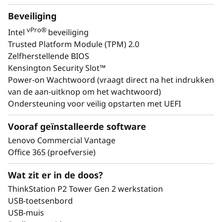
Beveiliging
vPro®
Intel
beveiliging
Trusted Platform Module (TPM) 2.0
Zelfherstellende BIOS
Kensington Security Slot™
Power-on Wachtwoord (vraagt direct na het indrukken
van de aan-uitknop om het wachtwoord)
Ondersteuning voor veilig opstarten met UEFI
Vooraf geïnstalleerde software
Lenovo Commercial Vantage
Office 365 (proefversie)
Toekomstbestendige
Bedr
uitbreidbaarheid voor
Wat zit er in de doos?
evoluerende workloads
Gebru
ThinkStation P2 Tower Gen 2 werkstation
Upgrade opslag, geheugen en
USB-toetsenbord
grafische kaart naarmate de vraag
Dit
USB-muis