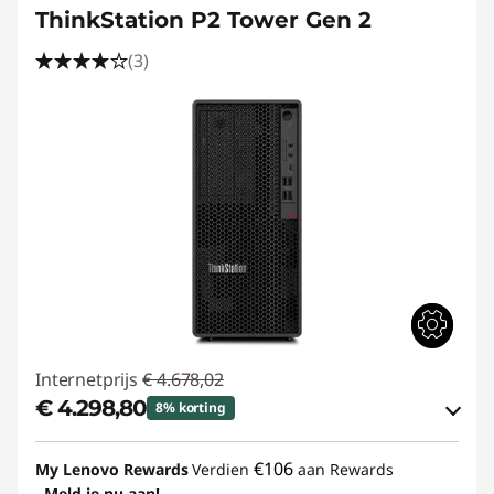
ThinkStation P2 Tower Gen 2
(3)
Internetprijs
€ 4.678,02
€ 4.298,80
8% korting
eCoupon-besparingen :
-€ 379,22
€106
My Lenovo Rewards
Verdien
aan Rewards
Meld je nu aan!