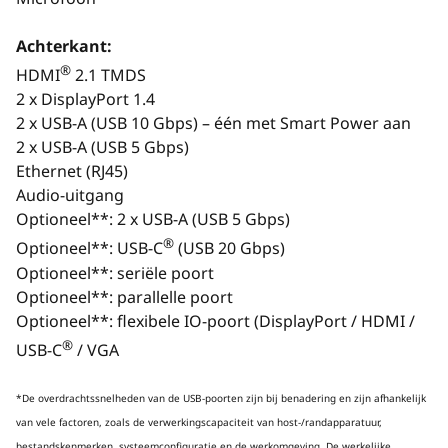
Achterkant:
®
HDMI
2.1 TMDS
2 x DisplayPort 1.4
2 x USB-A (USB 10 Gbps) – één met Smart Power aan
2 x USB-A (USB 5 Gbps)
Ethernet (RJ45)
Het beeld
Audio-uitgang
Optioneel**: 2 x USB-A (USB 5 Gbps)
®
Optioneel**: USB-C
(USB 20 Gbps)
Verbeterde AI-
Optioneel**: seriële poort
verwerkingsefficiëntie
mogel
Optioneel**: parallelle poort
Optioneel**: flexibele IO-poort (DisplayPort / HDMI /
Ervaar geavanceerde AI,
Versn
gegevensverwerking en multitasking
wor
®
USB-C
/ VGA
pres
Intel®
met
Core™ Ultra 9-processors tot
grafi
®
*De overdrachtssnelheden van de USB-poorten zijn bij benadering en zijn afhankelijk
maximaal met Intel vPro
, die een
voor
van vele factoren, zoals de verwerkingscapaciteit van host-/randapparatuur,
ingebouwde NPU bevatten en tot 36
een 
bestandskenmerken, systeemconfiguratie en de werkomgeving. De werkelijke