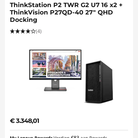
ThinkStation P2 TWR G2 U7 16 x2 +
ThinkVision P27QD-40 27" QHD
Docking
(4)
€ 3.348,01
€83
My Lenovo Rewards
Verdien
aan Rewards