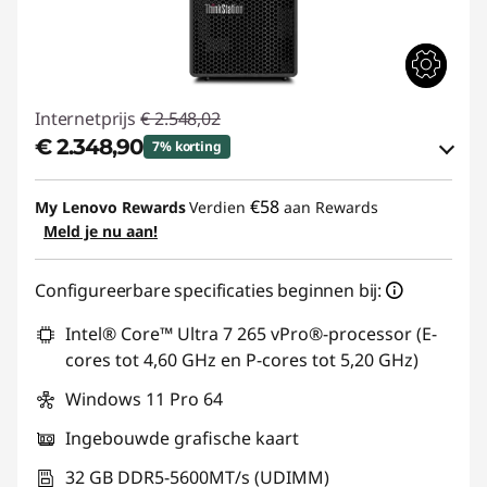
Internetprijs
€ 2.548,02
€ 2.348,90
7% korting
eCoupon-besparingen :
-€ 199,12
€58
My Lenovo Rewards
Verdien
aan Rewards
Meld je nu aan!
eCoupon gebruiken :
THINK-BEYOND
Configureerbare specificaties beginnen bij:
Intel® Core™ Ultra 7 265 vPro®-processor (E-
cores tot 4,60 GHz en P-cores tot 5,20 GHz)
Windows 11 Pro 64
Ingebouwde grafische kaart
32 GB DDR5-5600MT/s (UDIMM)