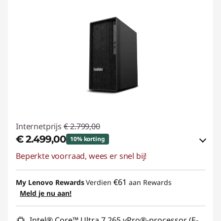
Internetprijs
€ 2.799,00
€ 2.499,00
10% korting
Beperkte voorraad, wees er snel bij!
eCoupon-besparingen :
-€ 300,00
eCoupon gebruiken :
TOP-WORK
€61
My Lenovo Rewards
Verdien
aan Rewards
Meld je nu aan!
Intel® Core™ Ultra 7 265 vPro®-processor (E-