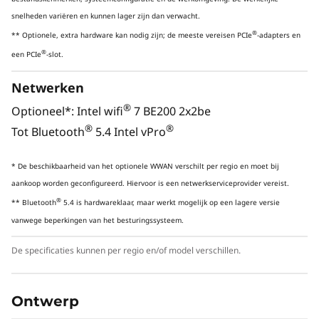
TOPS leveren. Optimaliseer complexe
snelheden variëren en kunnen lager zijn dan verwacht.
workflows met behoud van
®
betrouwbaarheid en efficiëntie.
** Optionele, extra hardware kan nodig zijn; de meeste vereisen PCIe
-adapters en
®
een PCIe
-slot.
Netwerken
KRACHTIGE GECOMBINEERDE AI-
®
Optioneel*: Intel wifi
7 BE200 2x2be
VERSNELLING
®
®
Tot Bluetooth
5.4 Intel vPro
Versnel uw
* De beschikbaarheid van het optionele WWAN verschilt per regio en moet bij
workflows met
aankoop worden geconfigureerd. Hiervoor is een netwerkserviceprovider vereist.
®
** Bluetooth
5.4 is hardwareklaar, maar werkt mogelijk op een lagere versie
geavanceerde AI
vanwege beperkingen van het besturingssysteem.
Verleg je creatieve grenzen met AI van de
De specificaties kunnen per regio en/of model verschillen.
volgende generatie – tot 36 TOPS vanuit het
systeem en de geïntegreerde NPU, plus 192
TOPS van de NVIDIA RTX™ Ada grafische kaart.
Ontwerp
Van simulatie en modellering tot