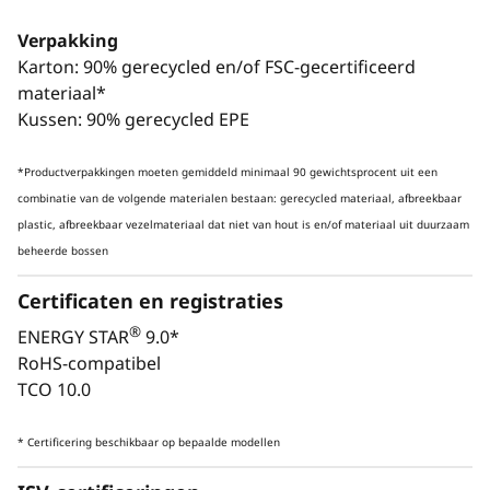
belangrijke workloads
Verpakking
Karton: 90% gerecycled en/of FSC-gecertificeerd
materiaal*
Kussen: 90% gerecycled EPE
*Productverpakkingen moeten gemiddeld minimaal 90 gewichtsprocent uit een
combinatie van de volgende materialen bestaan: gerecycled materiaal, afbreekbaar
plastic, afbreekbaar vezelmateriaal dat niet van hout is en/of materiaal uit duurzaam
beheerde bossen
Certificaten en registraties
®
ENERGY STAR
9.0*
RoHS-compatibel
TCO 10.0
* Certificering beschikbaar op bepaalde modellen
Stroomlijn CAD,
Rend