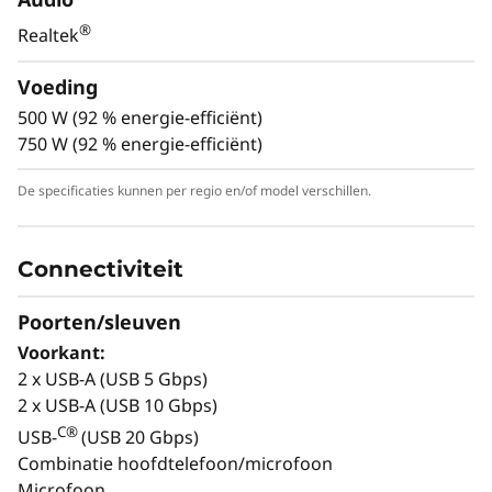
standaard voor instapmodellen en bieden
®
Realtek
uitstekende waarde. Dit workstation is ideaal
voor CAD, productontwerp, STEAM (Science,
Voeding
Technology, Engineering, Arts, Mathematics)
500 W (92 % energie-efficiënt)
en meer.
750 W (92 % energie-efficiënt)
De specificaties kunnen per regio en/of model verschillen.
Connectiviteit
Poorten/sleuven
Voorkant:
2 x USB-A (USB 5 Gbps)
Het beeldscherm, het toetsenbord en de muis zijn optioneel en apart
verkrijgbaar.
2 x USB-A (USB 10 Gbps)
C®
USB-
(USB 20 Gbps)
Combinatie hoofdtelefoon/microfoon
Microfoon