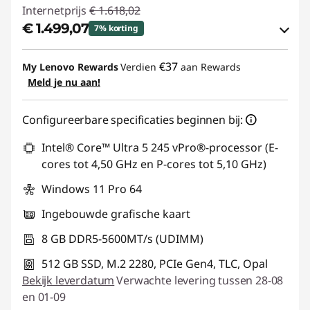
Internetprijs
€ 1.618,02
€ 1.499,07
7% korting
eCoupon-besparingen :
-€ 118,95
€37
My Lenovo Rewards
Verdien
aan Rewards
Meld je nu aan!
eCoupon gebruiken :
THINK-BEYOND
Configureerbare specificaties beginnen bij:
Intel® Core™ Ultra 5 245 vPro®-processor (E-
cores tot 4,50 GHz en P-cores tot 5,10 GHz)
Windows 11 Pro 64
Ingebouwde grafische kaart
8 GB DDR5-5600MT/s (UDIMM)
512 GB SSD, M.2 2280, PCIe Gen4, TLC, Opal
Bekijk leverdatum
Verwachte levering tussen 28-08
en 01-09