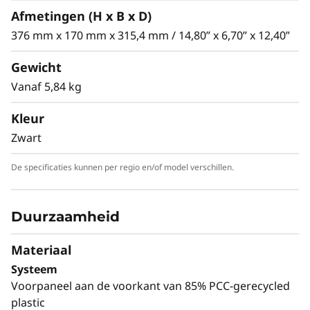
automatisering, de ThinkStation P2 Tower Gen
Afmetingen (H x B x D)
2 stelt teams in staat om taken te stroomlijnen
376 mm x 170 mm x 315,4 mm / 14,80” x 6,70” x 12,40”
en sneller te innoveren.
Gewicht
Vanaf 5,84 kg
Kleur
Zwart
De specificaties kunnen per regio en/of model verschillen.
Duurzaamheid
Materiaal
VEELZIJDIGE PRESTATIES IN VERSCHILLENDE
Systeem
SECTOREN
Voorpaneel aan de voorkant van 85% PCC-gerecycled
ISV-gecertificeerd voor
plastic