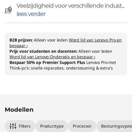
Veelzijdigheid voor verschillende indust...
lees verder
B2B prijzen:
Alleen voor leden
Word lid van Lenovo Pro en
bespaar ›
Prijs voor studenten en docenten:
Alleen voor leden
Word lid van Lenovo Onderwijs en bespaar ›
Bespaar 50% op Premier Support Plus
Lenovo Pro met
Think-pc’s: snelle reparaties, ondersteuning & extra's
Original Price 1618.02 NL_EUR Discounted Pri
Original Price 2548.02 NL_EUR Discounted Pr
Original Price 2799.00 NL_EUR Discounted Pr
Original Price 3348.01 NL_EUR Discounted Pri
Original Price 4678.02 NL_EUR Discounted Pr
Modellen
Filters
Producttype
Processor
Besturingssyst