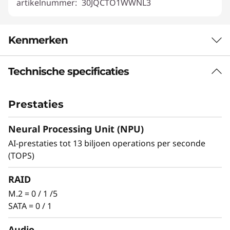
artikelnummer:
30JQCTO1WWNL3
Kenmerken
Technische specificaties
LENOVO THINKSTATION P2 TOWER GEN 2
Workstationkracht
Prestaties
met
Neural Processing Unit (NPU)
desktopprestaties
AI-prestaties tot 13 biljoen operations per seconde
(TOPS)
De prestaties van een workstation zijn binnen
handbereik met de Lenovo ThinkStation P2
RAID
Intel®
Tower Gen 2.
Core™ Ultra-processors
M.2 = 0 / 1 /5
met een geïntegreerde neural processing unit
SATA = 0 / 1
(NPU) en NVIDIA RTX™ Ada Generation
grafische kaarten zetten een nieuwe
Audio