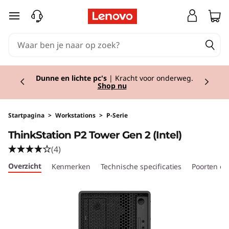
T
Ga naar de hoofdinhoud
h
i
Currently displaying item 2 of 2
n
Dunne en lichte pc's
| Kracht voor onderweg.
Shop nu
k
S
Startpagina
>
Workstations
>
P-Serie
ThinkStation P2 Tower Gen 2 (Intel)
t
(4)
a
Overzicht
Kenmerken
Technische specificaties
Poorten en
t
i