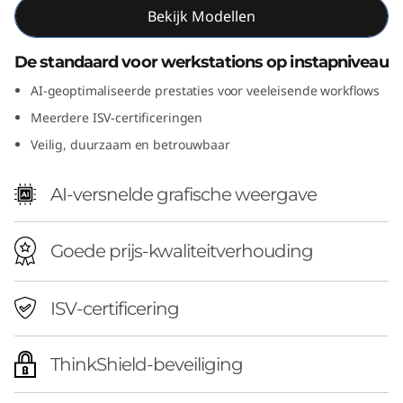
Bekijk Modellen
n
2
De standaard voor werkstations op instapniveau
AI-geoptimaliseerde prestaties voor veeleisende workflows
(
Meerdere ISV-certificeringen
I
Veilig, duurzaam en betrouwbaar
n
AI-versnelde grafische weergave
t
e
Goede prijs-kwaliteitverhouding
l
ISV-certificering
)
ThinkShield-beveiliging