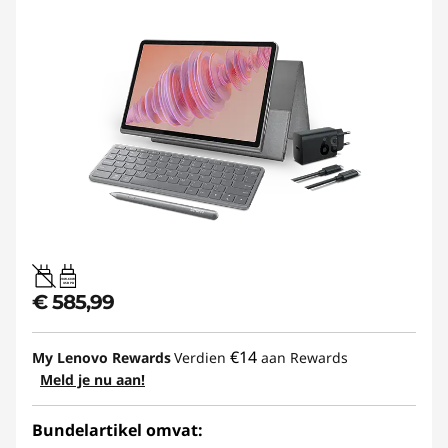
20W-60W
USB PD
€ 585,99
€14
My Lenovo Rewards
Verdien
aan Rewards
Meld je nu aan!
Bundelartikel omvat: