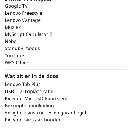
Google TV
Lenovo Freestyle
Jouw draagbare dj
Lenovo Vantage
Verhoog het plezier met Lenovo Tab Plus en
Muziek
stream audio rechtstreeks vanaf je telefoon via
MyScript Calculator 2
bluetooth, zowel binnen als buiten. Je ultieme
Nebo
muziekhub: klaar om van elke plek je
Standby-modus
persoonlijke discotheek te maken!
YouTube
WPS Office
Wat zit er in de doos
Lenovo Tab Plus
USB-C 2.0 oplaadkabel
Pin voor MicroSD-kaartsleuf
Beknopte handleiding
Veiligheidsinstructies en garantiegids
Pin voor simkaarthouder