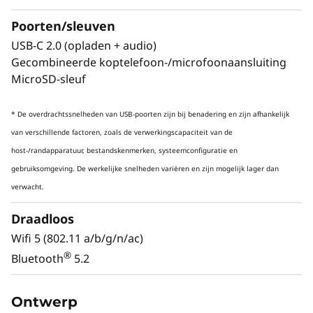
Poorten/sleuven
USB-C 2.0 (opladen + audio)
Gecombineerde koptelefoon-/microfoonaansluiting
MicroSD-sleuf
ALLEEN JIJ EN DE BEAT
* De overdrachtssnelheden van USB-poorten zijn bij benadering en zijn afhankelijk
Een uitzonderlijke
van verschillende factoren, zoals de verwerkingscapaciteit van de
audio-ervaring
host-/randapparatuur, bestandskenmerken, systeemconfiguratie en
gebruiksomgeving. De werkelijke snelheden variëren en zijn mogelijk lager dan
verwacht.
Draadloos
Wifi 5 (802.11 a/b/g/n/ac)
®
Bluetooth
5.2
Ontwerp