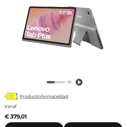
l
u
s
Lenovo Tab Plus
+5
Productinformatieblad
Vanaf
€ 379,01