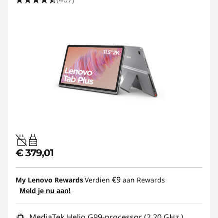
20W-60W
USB PD
€ 379,01
€9
My Lenovo Rewards
Verdien
aan Rewards
Meld je nu aan!
MediaTek Helio G99-processor (2,20 GHz )