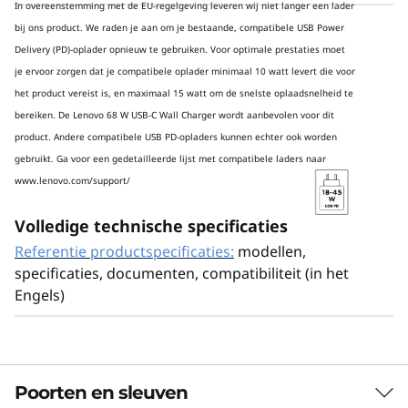
In overeenstemming met de EU-regelgeving leveren wij niet langer een lader
bij ons product. We raden je aan om je bestaande, compatibele USB Power
Delivery (PD)-oplader opnieuw te gebruiken. Voor optimale prestaties moet
Nauwkeurig volume voor elke app
je ervoor zorgen dat je compatibele oplader minimaal 10 watt levert die voor
het product vereist is, en maximaal 15 watt om de snelste oplaadsnelheid te
Volledige controle over het geluid met de
bereiken. De Lenovo 68 W USB-C Wall Charger wordt aanbevolen voor dit
volumeknop! De ultieme persoonlijke
product. Andere compatibele USB PD-opladers kunnen echter ook worden
entertainmentervaring wordt geleverd met de
gebruikt. Ga voor een gedetailleerde lijst met compatibele laders
naar
optie om het volume nauwkeurig af te stellen
www.lenovo.com/support/
voor je individuele muziek-, video- en game-
apps. Verbeter je audiolandschap voor een
Volledige technische specificaties
echt uniek luisterervaring.
Referentie productspecificaties:
modellen,
specificaties, documenten, compatibiliteit (in het
Engels)
Poorten en sleuven