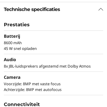
Technische specificaties
Vreugde in elke beat
De Lenovo Tab Plus geeft een hele sfeer af! Ga
Prestaties
helemaal op in haarscherpe hoge tonen en een
stampende bas, dankzij acht JBL®-luidsprekers
Batterij
met hifi-structuur en Dolby Atmos®,
8600 mAh
samengebracht door een verbluffend 11,5″ 2K-
45 W snel opladen
beeldscherm. De standaard die 175 graden
kan draaien en de luidsprekermodus met
Audio
bluetooth® herdefiniëren persoonlijk
8x JBL-luidsprekers afgestemd met Dolby Atmos
entertainment en bieden een perfecte mix van
visuele en auditieve verwondering.
Camera
Voorzijde: 8MP met vaste focus
Achterzijde: 8MP met autofocus
Connectiviteit