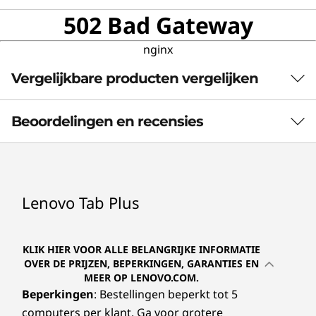
502 Bad Gateway
nginx
Vergelijkbare producten vergelijken
3 Similiar products selected
Beoordelingen en recensies
Welke specificaties wil je vergelijken?
Processor
Besturingssysteem
Totaal geheugen
Lenovo Tab Plus
1
-
USB-C 2.0 (opladen + digitale audio)
Ervaar visuele luxe
Je hoe
WORDT NU
KLIK HIER VOOR ALLE BELANGRIJKE INFORMATIE
2
-
Volumeregelingen
Dompel jezelf onder in een wereld waar
Stream
BEKEKEN
OVER DE PRIJZEN, BEPERKINGEN, GARANTIES EN
MEER OP LENOVO.COM.
kleuren opvallen en details tot leven
batteri
Lenovo Tab
Lenovo Tab
Lenovo 
Beperkingen
: Bestellingen beperkt tot 5
komen op het 11,5″ 2K-beeldscherm.
oplaad
3
-
Microfoons
Plus
M11
computers per klant. Ga voor grotere
Met de door TUV gecertificeerde
appara