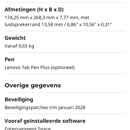
Afmetingen (H x B x D)
174,25 mm x 268,3 mm x 7,77 mm, met
luidsprekerrand 13,58 mm / 6,86″ x 10,56″ x 0,31″
JBL-luidsprekers met Hi-Fi Matrix-
Afges
Gewicht
structuur
Vanaf 0,65 kg
Deze r
Experimenteer met acht JBL®-
transf
Pen
luidsprekers. Dit hifi-systeem beschikt
buiten
over 26 W stereovermogen en een
Lenovo Tab Pen Plus (optioneel)
ervarin
grote luidsprekerbox van 22 cc die
omgeve
statische ruis vermindert en de
en diep
Overige gegevens
helderheid verhoogd. Bovendien
gefluis
zorgen vier matrix-tweeters en vier
dat je 
Beveiliging
krachtig gebalanceerde woofers voor
Beveiligingspatches t/m januari 2028
scherpe hoge tonen en diepe lage
tonen.
Vooraf geïnstalleerde software
Entertainment Space