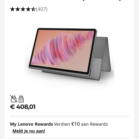
(407)
20W-60W
USB PD
€ 408,01
€10
My Lenovo Rewards
Verdien
aan Rewards
Meld je nu aan!