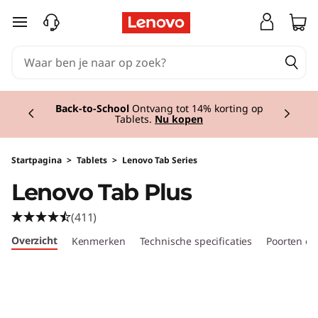
L
Ga naar de hoofdinhoud
e
n
Currently displaying item 1 of 2
o
Back-to-School
Ontvang tot 14% korting op
Tablets.
Nu kopen
v
o
Startpagina
>
Tablets
>
Lenovo Tab Series
Lenovo Tab Plus
T
(411)
a
Overzicht
Kenmerken
Technische specificaties
Poorten en
b
P