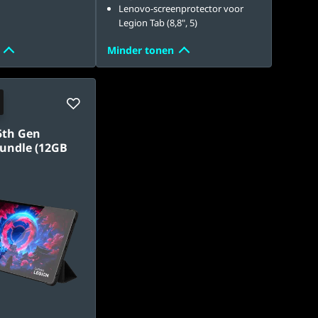
Lenovo-screenprotector voor
Legion Tab (8,8", 5)
Minder tonen
5th Gen
Bundle (12GB