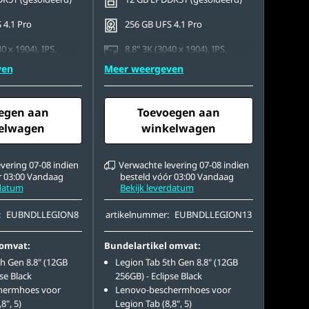
 4.1 Pro
256 GB UFS 4.1 Pro
0 x 1904), IPS,
8,8" 3K (3040 x 1904), IPS,
, AF Coating, 600
Multi-touch, AF Coating, 600
ven
Meer weergeven
nits, 165Hz
AF aan achterkant +
50 MP met AF aan achterkant +
F aan voorkant
8 MP met FF aan voorkant
egen aan
Toevoegen aan
elwagen
winkelwagen
vering 07-08 indien
Verwachte levering 07-08 indien
r 03:00 Vandaag
besteld vóór 03:00 Vandaag
rdatum
Bekijk leverdatum
:
EUBNDLLEGION8
artikelnummer:
EUBNDLLEGION13
 omvat:
Bundelartikel omvat:
h Gen 8.8" (12GB
Legion Tab 5th Gen 8.8" (12GB
se Black
256GB) - Eclipse Black
hermhoes voor
Lenovo-beschermhoes voor
8", 5)
Legion Tab (8,8", 5)