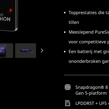
Topprestaties die 
tillen
Meeslepend PureSi
voor competitieve p
Een batterij met gr
ononderbroken ga
Snapdragon® 8 
Gen 5-platform
LPDDR5T + UFS 4