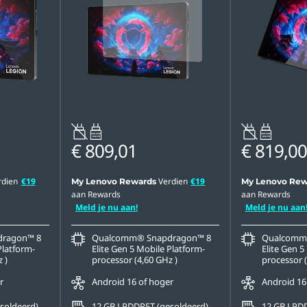
20W-60W
20W-60W
USB PD
USB PD
€ 809,01
€ 819,00
rdien
€19
Verdien
€19
My Lenovo Rewards
My Lenovo Rew
aan Rewards
aan Rewards
Meld je nu aan!
Meld je nu aan
ragon™ 8
Qualcomm® Snapdragon™ 8
Qualcomm
Platform-
Elite Gen 5 Mobile Platform-
Elite Gen 5
 )
processor (4,60 GHz )
processor (
r
Android 16 of hoger
Android 16
soldeerd)
12 GB LPDDR5T (gesoldeerd)
12 GB LPDD