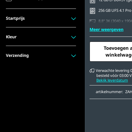
256 GB UFS 4.1 Pro
Startprijs
8,8" 3K (3040 x 1904
Multi-touch, AF Coa
Meer weergeven
nits, 165Hz
Kleur
50 MP met AF aan 
8 MP met FF aan v
Toevoegen 
winkelwag
Verzending
Verwachte levering 0
besteld vóór 03:00 
Bekijk leverdatum
artikelnummer:
ZAH