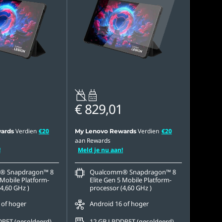
20W-60W
USB PD
€ 829,01
Verdien
€20
Verdien
€20
ards
My Lenovo Rewards
aan Rewards
!
Meld je nu aan!
® Snapdragon™ 8
Qualcomm® Snapdragon™ 8
 Mobile Platform-
Elite Gen 5 Mobile Platform-
4,60 GHz )
processor (4,60 GHz )
 of hoger
Android 16 of hoger
R5T (gesoldeerd)
12 GB LPDDR5T (gesoldeerd)