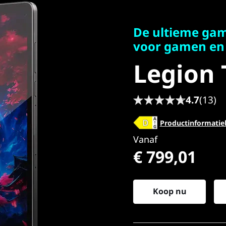
De ultieme gamin
voor gamen en m
De ultieme gam
Legion T
voor gamen en
Legion 
4.7
(13)
Productinformatie
Vanaf
€ 799,01
Koop nu