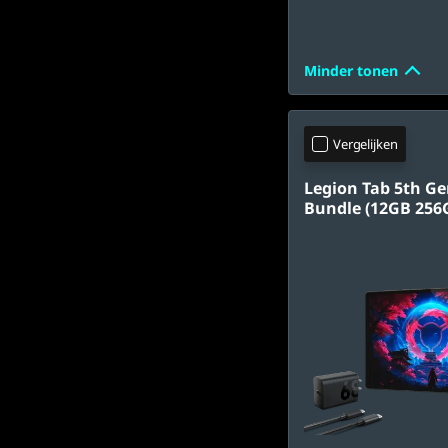
Minder tonen
Vergelijken
Legion Tab 5th G
Bundle (12GB 256