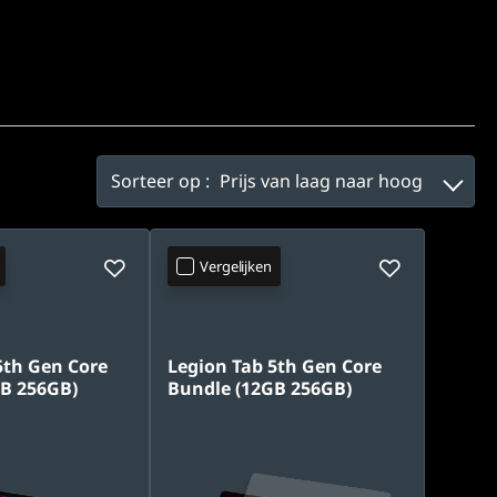
Sorteer op :
Prijs van laag naar hoog
Vergelijken
5th Gen Core
Legion Tab 5th Gen Core
B 256GB)
Bundle (12GB 256GB)