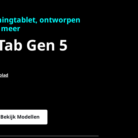
gtablet, ontworpen
eer
ingtablet, ontworpen
ab Gen 5
 meer
Tab Gen 5
blad
Bekijk Modellen