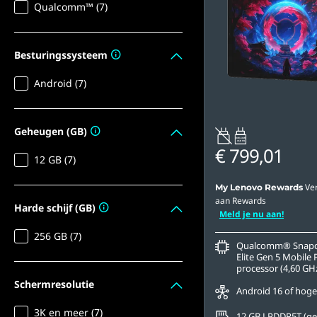
Qualcomm™ (7)
Besturingssysteem
Android (7)
Geheugen (GB)
20W-60W
USB PD
€ 799,01
12 GB (7)
Ve
My Lenovo Rewards
aan Rewards
Harde schijf (GB)
Meld je nu aan!
256 GB (7)
Qualcomm® Snapd
Elite Gen 5 Mobile 
processor (4,60 GHz
Schermresolutie
Android 16 of hoge
3K en meer (7)
12 GB LPDDR5T (ge