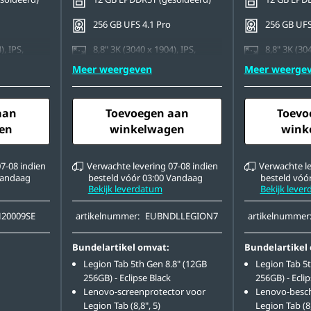
256 GB UFS 4.1 Pro
256 GB UFS
), IPS,
8,8" 3K (3040 x 1904), IPS,
8,8" 3K (304
ting, 600
Multi-touch, AF Coating, 600
Multi-touch
Meer weergeven
Meer weerge
nits, 165Hz
nits, 165Hz
achterkant +
50 MP met AF aan achterkant +
50 MP met 
oorkant
8 MP met FF aan voorkant
8 MP met F
aan
Toevoegen aan
Toevo
en
winkelwagen
wink
7-08 indien
Verwachte levering 07-08 indien
Verwachte le
Vandaag
besteld vóór 03:00 Vandaag
besteld vóó
Bekijk leverdatum
Bekijk leve
20009SE
artikelnummer:
EUBNDLLEGION7
artikelnummer
Bundelartikel omvat:
Bundelartikel
Legion Tab 5th Gen 8.8" (12GB
Legion Tab 5t
256GB) - Eclipse Black
256GB) - Eclip
Lenovo-screenprotector voor
Lenovo-besc
Legion Tab (8,8", 5)
Legion Tab (8,