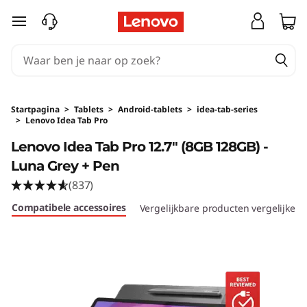
Ga naar de hoofdinhoud
Startpagina
>
Tablets
>
Android-tablets
>
idea-tab-series
>
Lenovo Idea Tab Pro
Original Price 499.00 NL_EUR Discounted Pri
Lenovo Idea Tab Pro 12.7" (8GB 128GB) -
Luna Grey + Pen
(837)
Compatibele accessoires
Vergelijkbare producten vergelijken