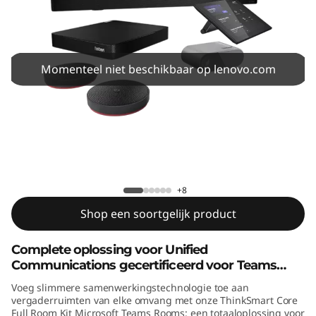
C
o
r
Momenteel niet beschikbaar op lenovo.com
e
F
u
ThinkSmart Core Full Room Kit MTR
l
+8
l
Shop een soortgelijk product
R
Complete oplossing voor Unified
Communications gecertificeerd voor Teams
o
Rooms
Voeg slimmere samenwerkingstechnologie toe aan
o
vergaderruimten van elke omvang met onze ThinkSmart Core
Full Room Kit Microsoft Teams Rooms: een totaaloplossing voor