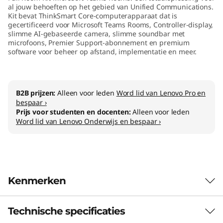
al jouw behoeften op het gebied van Unified Communications.
m
Kit bevat ThinkSmart Core-computerapparaat dat is
gecertificeerd voor Microsoft Teams Rooms, Controller-display,
K
slimme AI-gebaseerde camera, slimme soundbar met
microfoons, Premier Support-abonnement en premium
i
software voor beheer op afstand, implementatie en meer.
t
B2B prijzen:
Alleen voor leden
Word lid van Lenovo Pro en
M
bespaar ›
Prijs voor studenten en docenten:
Alleen voor leden
T
Word lid van Lenovo Onderwijs en bespaar ›
R
Kenmerken
Technische specificaties