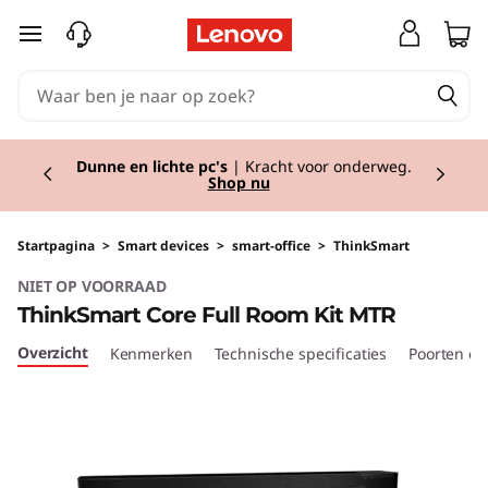
T
Ga naar de hoofdinhoud
h
i
Currently displaying item 2 of 2
n
Dunne en lichte pc's
| Kracht voor onderweg.
Shop nu
k
S
Startpagina
>
Smart devices
>
smart-office
>
ThinkSmart
NIET OP VOORRAAD
m
ThinkSmart Core Full Room Kit MTR
a
Overzicht
Kenmerken
Technische specificaties
Poorten en
r
t