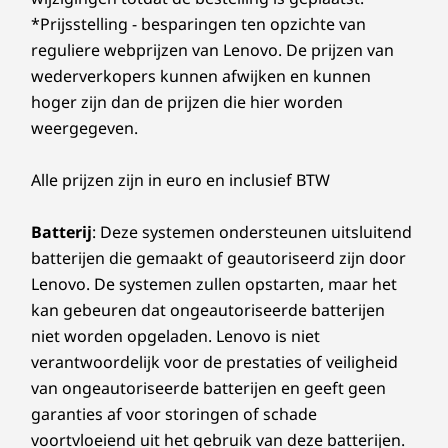
kabelbeheer en VESA-bevestigingen ziet hij er
11
-
USB-C 2.0 (voor Core)
*Prijsstelling - besparingen ten opzichte van
Specificaties kunnen per regio/model verschillen.
overal geweldig uit.
reguliere webprijzen van Lenovo. De prijzen van
wederverkopers kunnen afwijken en kunnen
12
-
Gecombineerde
hoger zijn dan de prijzen die hier worden
koptelefoon-/microfoonaansluiting
weergegeven.
13
-
Schroef voor veiligheidsplaat
Alle prijzen zijn in euro en inclusief BTW
14
-
Sleuf voor Kensington MiniSaver-slot
Batterij
: Deze systemen ondersteunen uitsluitend
batterijen die gemaakt of geautoriseerd zijn door
Lenovo. De systemen zullen opstarten, maar het
kan gebeuren dat ongeautoriseerde batterijen
niet worden opgeladen. Lenovo is niet
verantwoordelijk voor de prestaties of veiligheid
van ongeautoriseerde batterijen en geeft geen
garanties af voor storingen of schade
Slimmere interacties brengen het hele
voortvloeiend uit het gebruik van deze batterijen.