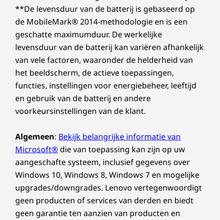
team samen
**De levensduur van de batterij is gebaseerd op
de MobileMark® 2014-methodologie en is een
ThinkSmart Cam, onze eerste op AI-
geschatte maximumduur. De werkelijke
gebaseerde camera, volgt gesprekken en biedt
interactiviteit voor productievere
levensduur van de batterij kan variëren afhankelijk
vergaderingen. Dit compacte en lichte
van vele factoren, waaronder de helderheid van
apparaat past gemakkelijk op een tafel of aan
het beeldscherm, de actieve toepassingen,
een muur. Het is gecertificeerd voor Microsoft
functies, instellingen voor energiebeheer, leeftijd
Teams en levert een hoog contrast, levendige
en gebruik van de batterij en andere
kleuren en helderdere beelden in omgevingen
voorkeursinstellingen van de klant.
met weinig licht. Bovendien elimineren het
brede gezichtsveld, de hoge resolutie en de
Algemeen
:
Bekijk belangrijke informatie van
hoge framesnelheden vertraging en
Microsoft®
die van toepassing kan zijn op uw
vervorming. Het voelt alsof je in dezelfde
aangeschafte systeem, inclusief gegevens over
kamer bent.
Windows 10, Windows 8, Windows 7 en mogelijke
upgrades/downgrades. Lenovo vertegenwoordigt
geen producten of services van derden en biedt
Zorgt ervoor dat iedereen wordt gehoord
geen garantie ten aanzien van producten en