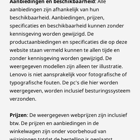
Aanbiedingen en beschikbaarheid
: Alle
Trusted Platform Module (TPM) 2.0
9
-
Voedingsingang
aanbiedingen zijn afhankelijk van hun
Sleuf voor Kensington MiniSaver-slot
beschikbaarheid. Aanbiedingen, prijzen,
specificaties en beschikbaarheid kunnen zonder
10
-
optioneel: HDMI-ingang
Intuïtieve bediening voor het starten van
Certificeringen
kennisgeving worden gewijzigd. De
vergaderingen, het delen van content en
Microsoft Teams Rooms
meer
productaanbiedingen en specificaties die op deze
®
vPro
website staan vermeld kunnen te allen tijde en
De ThinkSmart Controller heeft een 10,1"
zonder kennisgeving worden gewijzigd. De
Specificaties kunnen per regio/model verschillen.
ontspiegeld, vlekafstotend HD-scherm en een
weergegeven modellen zijn alleen ter illustratie.
10-punts touchscreen. Met de
Lenovo is niet aansprakelijk voor fotografische of
gebruiksvriendelijke Microsoft Teams Rooms-
ThinkSmart Controller
typografische fouten. De pc's die hier worden
interface is het eenvoudig om vergaderingen
weergegeven, worden inclusief besturingssysteem
te starten en te beheren, inhoud te delen en
Poorten en sleuven
verzonden.
samen te werken, ongeacht waar collega's op
USB-C 2.0 (voor ThinkSmart Core)
een andere locatie zich bevinden. Het design is
Gecombineerde koptelefoon-/microfoonaansluiting
ontworpen voor gemak en heeft twee
Prijzen
: De weergegeven webprijzen zijn inclusief
kijkhoeken, geïntegreerde IR-sensoren die
btw. De prijzen en aanbiedingen in de
Controller
Beveiliging
aanwezigheid in de kamer detecteren en USB-
winkelwagen zijn onder voorbehoud van
Sleuf voor Kensington MiniSaver-slot
C-connectiviteit. En dankzij geïntegreerd
wijzigingen totdat de bestelling is geplaatst.