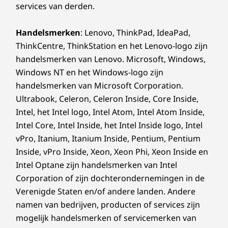
services van derden.
Met stereoluidsprekers, vier ingebouwde
microfoons met groothoekdekking van 180
Handelsmerken
: Lenovo, ThinkPad, IdeaPad,
graden en geïntegreerde ruisonderdrukking
ThinkCentre, ThinkStation en het Lenovo-logo zijn
levert de ThinkSmart Bar een uitzonderlijke
handelsmerken van Lenovo. Microsoft, Windows,
geluidskwaliteit met levensechte helderheid.
Windows NT en het Windows-logo zijn
Net als de Cam kan de soundbar eenvoudig op
handelsmerken van Microsoft Corporation.
een tafel worden geplaatst of aan een muur of
tv worden bevestigd. Bovendien zijn er voor
Ultrabook, Celeron, Celeron Inside, Core Inside,
grote kamers optionele microfoonpods
Intel, het Intel logo, Intel Atom, Intel Atom Inside,
beschikbaar.
Intel Core, Intel Inside, het Intel Inside logo, Intel
Meer informatie over ThinkSmart Bar >
vPro, Itanium, Itanium Inside, Pentium, Pentium
Inside, vPro Inside, Xeon, Xeon Phi, Xeon Inside en
Intel Optane zijn handelsmerken van Intel
Corporation of zijn dochterondernemingen in de
Verenigde Staten en/of andere landen. Andere
namen van bedrijven, producten of services zijn
mogelijk handelsmerken of servicemerken van