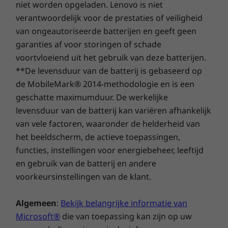
niet worden opgeladen. Lenovo is niet
verantwoordelijk voor de prestaties of veiligheid
Vooraf geladen software
Transformeer vergaderingen met de
van ongeautoriseerde batterijen en geeft geen
Microsoft Teams Rooms
ThinkSmart Tiny Kit: daar waar inclusiviteit en
garanties af voor storingen of schade
ThinkSmart Manager
innovatie samenkomen. Onze gecertificeerde
voortvloeiend uit het gebruik van deze batterijen.
en grondig geteste apparaten schalen je
Garantie
vergaderruimtes moeiteloos op. Upgrade
**De levensduur van de batterij is gebaseerd op
kleine vergaderruimtes die te weinig benut zijn
Basisgarantie voor 1 jaar
de MobileMark® 2014-methodologie en is een
met moderne videoconferentie-technologie.
Lenovo Premier Support voor 1 jaar
geschatte maximumduur. De werkelijke
ThinkSmart Collaboration Professional Services voor 1
levensduur van de batterij kan variëren afhankelijk
jaar - Implementatie
van vele factoren, waaronder de helderheid van
ThinkSmart Collaboration Professional Services voor 1
het beeldscherm, de actieve toepassingen,
jaar – Handhaving
functies, instellingen voor energiebeheer, leeftijd
en gebruik van de batterij en andere
Volledige technische specificaties
voorkeursinstellingen van de klant.
Referentie productspecificaties:
modellen,
specificaties, documenten, compatibiliteit (in het
Algemeen
:
Bekijk belangrijke informatie van
Engels)
Microsoft®
die van toepassing kan zijn op uw
Specificaties kunnen per regio en/of model afwijken.