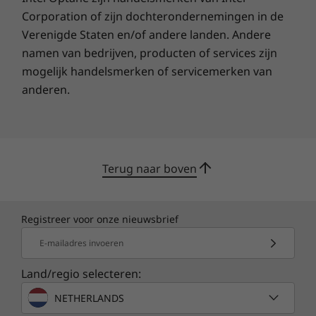
Corporation of zijn dochterondernemingen in de
Verenigde Staten en/of andere landen. Andere
namen van bedrijven, producten of services zijn
mogelijk handelsmerken of servicemerken van
anderen.
Terug naar boven
Registreer voor onze nieuwsbrief
Constante ondersteuning van het
apparaat
E-mailadres invoeren
Constante
Land/regio selecteren:
ondersteuning van
NETHERLANDS