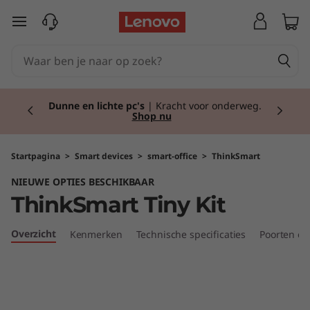
T
Ga naar de hoofdinhoud
h
i
Currently displaying item 2 of 2
n
Dunne en lichte pc's
| Kracht voor onderweg.
Shop nu
k
S
Startpagina
>
Smart devices
>
smart-office
>
ThinkSmart
NIEUWE OPTIES BESCHIKBAAR
m
ThinkSmart Tiny Kit
a
Overzicht
Kenmerken
Technische specificaties
Poorten en
r
t