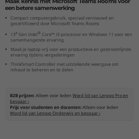
Maak kennis met Microsoft Teams Rooms voor
een betere samenwerking
Compact computergebruik, speciaal vernieuwd en
gecertificeerd door Microsoft Teams Rooms
e
®
13
Gen Intel
Core™ i3-processor en Windows 11 voor een
samenhangende ervaring
Maak je laptop vrij voor een productieve en gestroomlijnde
ervaring tijdens vergaderingen
ThinkSmart Controller met uitstekende weergave om
inhoud te beheren en te delen
B2B prijzen:
Alleen voor leden
Word lid van Lenovo Pro en
bespaar ›
Prijs voor studenten en docenten:
Alleen voor leden
Word lid van Lenovo Onderwijs en bespaar ›