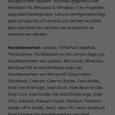
aangeschafte systeem, inclusief gegevens over
Windows 10, Windows 8, Windows 7 en mogelijke
upgrades/downgrades. Lenovo vertegenwoordigt
Prestaties en beveiliging aan alle zijden
geen producten of services van derden en biedt
geen garantie ten aanzien van producten en
Prestaties en
services van derden.
beveiliging aan alle
Handelsmerken
: Lenovo, ThinkPad, IdeaPad,
zijden
ThinkCentre, ThinkStation en het Lenovo-logo zijn
handelsmerken van Lenovo. Microsoft, Windows,
Profiteer van ongeëvenaarde privacy en
Windows NT en het Windows-logo zijn
beveiliging vanaf het begin met de ThinkSmart
handelsmerken van Microsoft Corporation.
Tiny Kit. Ervaar consistente, robuuste
prestaties om te voldoen aan je vereisten met
Ultrabook, Celeron, Celeron Inside, Core Inside,
het voorafgeladen Windows 11 die het Office
Intel, het Intel logo, Intel Atom, Intel Atom Inside,
365-ecosysteem samenvoegt. Bovendien
Intel Core, Intel Inside, het Intel Inside logo, Intel
maximaliseren de geavanceerde beheer- en
vPro, Itanium, Itanium Inside, Pentium, Pentium
rapportagetools de mogelijkheden van al je
Inside, vPro Inside, Xeon, Xeon Phi, Xeon Inside en
vergaderruimtes, direct uit de doos.
Intel Optane zijn handelsmerken van Intel