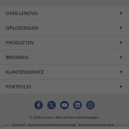
het apparaat
OVER LENOVO
Naast dat je kunt genieten van een uitgebreide
samenwerkingsruimte die is uitgerust met
OPLOSSINGEN
hoogwaardige audio, video en oorspronkelijke
Microsoft-apps, profiteer je ook van een jaar
PRODUCTEN
garantie op locatie en Lenovo Premier
Support. Zorg voor je ThinkSmart Tiny Kit
BRONNEN
vanuit zowel software- als hardware-
perspectief met snelle ondersteuning van onze
KLANTENSERVICE
IT-experts.
PORTFOLIO
© 2026 Lenovo. Alle rechten voorbehouden.
Privacy
tool voor cookietoestemming
Verkoopvoorwaarden