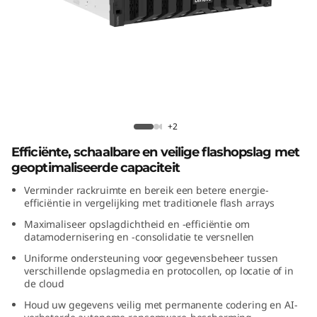
m
D
G
5
2
ThinkSystem DG5200 All-Flash Array
+2
0
Efficiënte, schaalbare en veilige flashopslag met
geoptimaliseerde capaciteit
0
Verminder rackruimte en bereik een betere energie-
efficiëntie in vergelijking met traditionele flash arrays
A
Maximaliseer opslagdichtheid en -efficiëntie om
datamodernisering en -consolidatie te versnellen
l
Uniforme ondersteuning voor gegevensbeheer tussen
l
verschillende opslagmedia en protocollen, op locatie of in
de cloud
-
Houd uw gegevens veilig met permanente codering en AI-