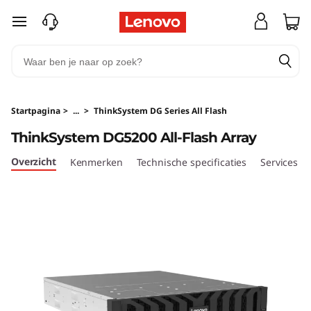
T
Ga naar de hoofdinhoud
h
i
n
Startpagina
>
...
>
ThinkSystem DG Series All Flash
k
ThinkSystem DG5200 All-Flash Array
S
Overzicht
Kenmerken
Technische specificaties
Services
y
s
t
e