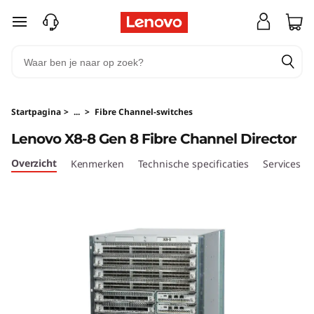
L
Ga naar de hoofdinhoud
e
n
o
Startpagina
>
...
>
Fibre Channel-switches
v
Lenovo X8-8 Gen 8 Fibre Channel Director
o
Overzicht
Kenmerken
Technische specificaties
Services
X
8
-
8