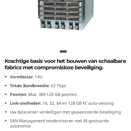
G
e
n
8
F
Lenovo X8-8 Gen 8 Fibre Channel
Director
i
Krachtige basis voor het bouwen van schaalbare
fabrics met compromisloze beveiliging.
b
Vormfactor
: 14U
r
Totale Bandbreedte
: 62 Tbps
Poorten
: Max. 384 128 GB-poorten
e
Link-snelheden
: 16, 32, 64 en 128 GB FC auto-sensing
C
Uw datacenter verdedigen met geavanceerde beveiliging
SAN Management moderniseren met AI-gestuurde
h
autonomie