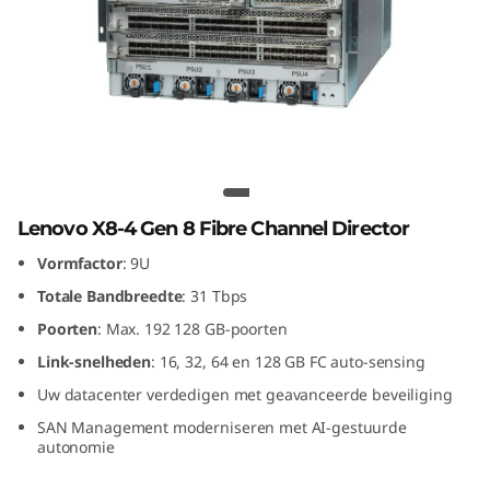
G
e
n
8
F
Lenovo X8-4 Gen 8 Fibre Channel
Director
i
Lenovo X8-4 Gen 8 Fibre Channel Director
Vormfactor
: 9U
b
Totale Bandbreedte
: 31 Tbps
r
Poorten
: Max. 192 128 GB-poorten
Link-snelheden
: 16, 32, 64 en 128 GB FC auto-sensing
e
Uw datacenter verdedigen met geavanceerde beveiliging
C
SAN Management moderniseren met AI-gestuurde
autonomie
h