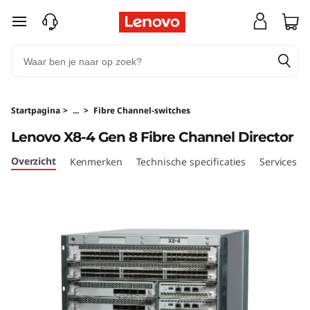
L
Ga naar de hoofdinhoud
e
n
o
Startpagina
>
...
>
Fibre Channel-switches
v
Lenovo X8-4 Gen 8 Fibre Channel Director
o
Overzicht
Kenmerken
Technische specificaties
Services
X
8
-
4