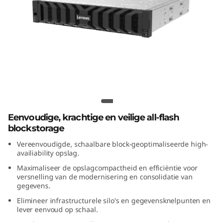
m
D
S
5
2
Lenovo ThinkSystem DS5200 All-Flash
Array
0
Eenvoudige, krachtige en veilige all-flash
0
blockstorage
Vereenvoudigde, schaalbare block-geoptimaliseerde high-
A
availiability opslag.
l
Maximaliseer de opslagcompactheid en efficiëntie voor
versnelling van de modernisering en consolidatie van
gegevens.
l
Elimineer infrastructurele silo's en gegevensknelpunten en
-
lever eenvoud op schaal.