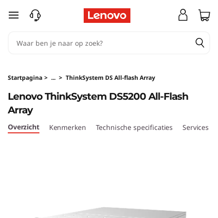
T
Ga naar de hoofdinhoud
h
i
n
Startpagina
>
...
>
ThinkSystem DS All-flash Array
k
Lenovo ThinkSystem DS5200 All-Flash
Array
S
Overzicht
Kenmerken
Technische specificaties
Services
y
s
t
e