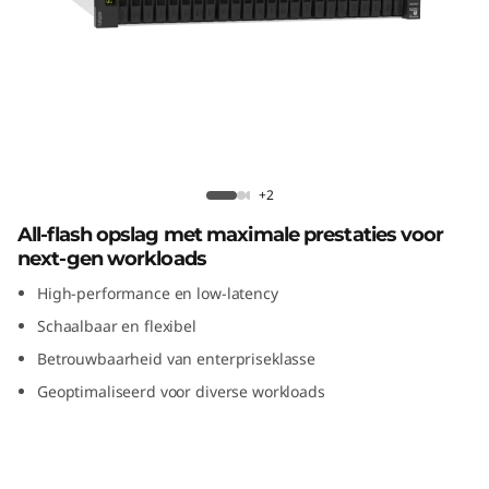
m
D
E
4
8
ThinkSystem DE4800F All-Flash Array
+2
0
All-flash opslag met maximale prestaties voor
next-gen workloads
0
High-performance en low-latency
F
Schaalbaar en flexibel
Betrouwbaarheid van enterpriseklasse
A
Geoptimaliseerd voor diverse workloads
l
l