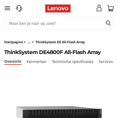
T
Ga naar de hoofdinhoud
h
i
n
Startpagina
>
...
>
ThinkSystem DE All-Flash Array
k
ThinkSystem DE4800F All-Flash Array
S
Overzicht
Kenmerken
Technische specificaties
Services
y
s
t
e