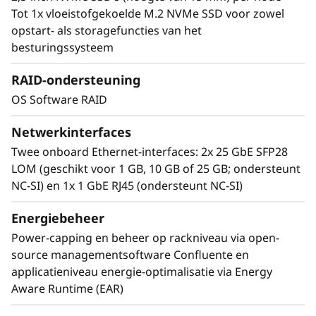
Tot 1x vloeistofgekoelde M.2 NVMe SSD voor zowel
HPC-performantieverbeteringen, AI-training en
opstart- als storagefuncties van het
inferentie-workloads. Met
besturingssysteem
®
®
NVIDIA
CUDA
kunt u 700+ ondersteunde
HPC-applicaties en elk belangrijk deep
RAID-ondersteuning
learning-framework versnellen:
OS Software RAID
• Scheikunde, zoals Gaussian en GROMACS
Netwerkinterfaces
• Eindige elementen, zoals LS-DYNA en Simulia
Twee onboard Ethernet-interfaces: 2x 25 GbE SFP28
Abaqus
LOM (geschikt voor 1 GB, 10 GB of 25 GB; ondersteunt
• Vloeiende dynamiek, zoals OpenFOAM en
NC-SI) en 1x 1 GbE RJ45 (ondersteunt NC-SI)
ANSYS Fluent
• Moleculaire dynamiek, zoals NAMD en
Energiebeheer
AMBER
Power-capping en beheer op rackniveau via open-
• Weer en klimaat, zoals WRF en ICON
source managementsoftware Confluente en
applicatieniveau energie-optimalisatie via Energy
Aware Runtime (EAR)