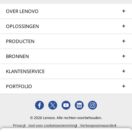
datacenterhardware door middel van een pay-as-you-
go bedrijfsmodel.
OVER LENOVO
Ontdek meer
OPLOSSINGEN
Professional Services
PRODUCTEN
We maken het beste plan om u van uw huidige situatie
BRONNEN
naar uw gewenste bestemming te brengen, door end-
to-end architectuur, hardware-installatie,
KLANTENSERVICE
gegevensmigratie en systeemimplementatie te
beheren. Deze aanpak versnelt uw tijd tot
PORTFOLIO
productiviteit en maximaliseert uw ROI.
Meer informatie
Managed Services
© 2026 Lenovo. Alle rechten voorbehouden.
Privacy
tool voor cookietoestemming
Verkoopvoorwaarden
Lenovo Managed Services zorgen voor gemoedsrust