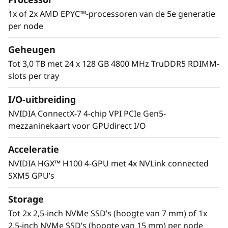
y
een extreem compacte verpakking.
1x of 2x AMD EPYC™-processoren van de 5e generatie
S
per node
e
Geheugen
Tot 3,0 TB met 24 x 128 GB 4800 MHz TruDDR5 RDIMM-
r
slots per tray
v
I/O-uitbreiding
e
NVIDIA ConnectX-7 4-chip VPI PCIe Gen5-
mezzaninekaart voor GPUdirect I/O
r
Acceleratie
NVIDIA HGX™ H100 4-GPU met 4x NVLink connected
SXM5 GPU’s
Acceleratie van uw toepassingen
Storage
ThinkSystem SD665-N V3 heeft 4 NVIDIA H100
Tot 2x 2,5-inch NVMe SSD’s (hoogte van 7 mm) of 1x
Tensor Core GPU's die onderling zijn
2,5-inch NVMe SSD’s (hoogte van 15 mm) per node
verbonden via NVLink. Ze leveren opmerkelijke