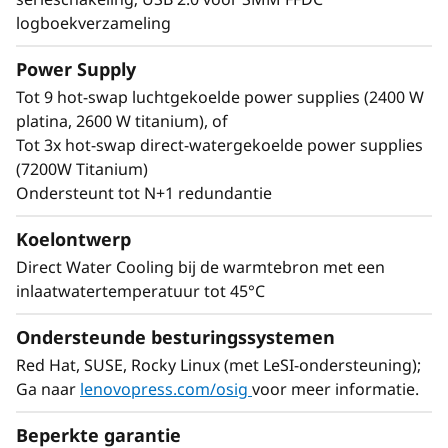
Orchestration (LiCO) kunt u meerdere
logboekverzameling
gebruikers ondersteunen en schalen binnen
een enkele clusteromgeving. Met LiCO kunt u
Power Supply
één cluster gebruiken voor verschillende
Tot 9 hot-swap luchtgekoelde power supplies (2400 W
workloadvereisten.
platina, 2600 W titanium), of
Tot 3x hot-swap direct-watergekoelde power supplies
(7200W Titanium)
Ondersteunt tot N+1 redundantie
Koelontwerp
Direct Water Cooling bij de warmtebron met een
inlaatwatertemperatuur tot 45°C
Ondersteunde besturingssystemen
Red Hat, SUSE, Rocky Linux (met LeSI-ondersteuning);
Ga naar
lenovopress.com/osig
voor meer informatie.
Beperkte garantie