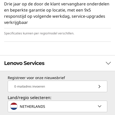
Drie jaar op de door de klant vervangbare onderdelen
en beperkte garantie op locatie, met een 9x5
responstijd op volgende werkdag, service-upgrades
verkrijgbaar
Specificaties kunnen per regio/model verschillen.
Lenovo Services
Registreer voor onze nieuwsbrief
TruScale Infrastructure Services
E-mailadres invoeren
Lenovo TruScale is een as-a-service, cloudachtige
Land/regio selecteren:
ervaring met beveiliging en beheer op locatie. Het
systeem is gemakkelijk te schalen en biedt alle kracht
NETHERLANDS
en strategische voordelen van de nieuwste