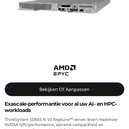
m
S
D
6
6
ThinkSystem SD665-N V3
Supercomputing-servers
5
-
N
Bekijken Of Aanpassen
V
Exascale-performantie voor al uw AI- en HPC-
3
workloads
ThinkSystem SD665-N V3 Neptune™-server levert maximale
H
NVIDIA GPU-performantie, extreme compactheid en