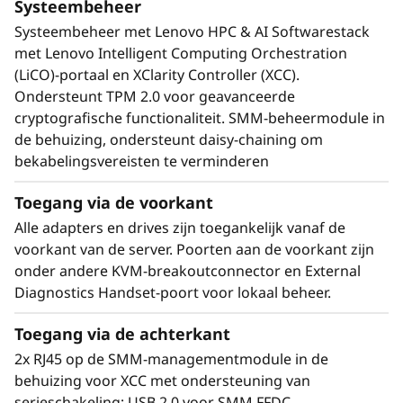
Systeembeheer
Systeembeheer met Lenovo HPC & AI Softwarestack
met Lenovo Intelligent Computing Orchestration
(LiCO)-portaal en XClarity Controller (XCC).
Ondersteunt TPM 2.0 voor geavanceerde
cryptografische functionaliteit. SMM-beheermodule in
de behuizing, ondersteunt daisy-chaining om
bekabelingsvereisten te verminderen
Toegang via de voorkant
Oplossingen die schalen
Alle adapters en drives zijn toegankelijk vanaf de
Lenovo ThinkSystem SD665-N V3 wordt
voorkant van de server. Poorten aan de voorkant zijn
geleverd als een volledig geïntegreerde Lenovo
onder andere KVM-breakoutconnector en External
Scalable Infrastructure (LeSI)-oplossing, biedt
Diagnostics Handset-poort voor lokaal beheer.
Best Recipe-gidsen om de interoperabiliteit van
hardware, software en firmware tussen een
Toegang via de achterkant
verscheidenheid aan Lenovo en componenten
2x RJ45 op de SMM-managementmodule in de
van derden te garanderen.
behuizing voor XCC met ondersteuning van
Met Lenovo Intelligent Computing
serieschakeling; USB 2.0 voor SMM FFDC