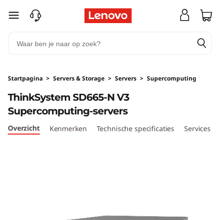
T
Ga naar de hoofdinhoud
h
i
n
Startpagina
>
Servers & Storage
>
Servers
>
Supercomputing
k
ThinkSystem SD665-N V3
Supercomputing-servers
S
Overzicht
Kenmerken
Technische specificaties
Services
y
s
t
e