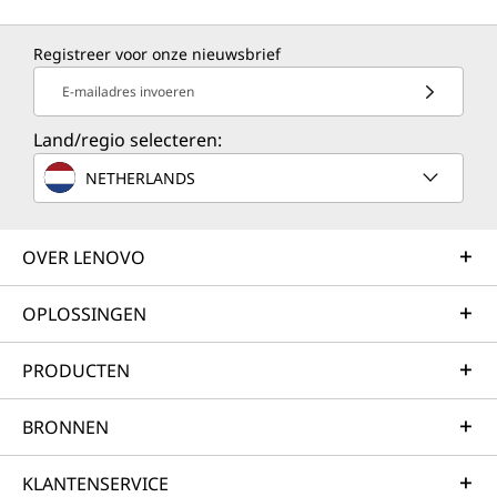
Registreer voor onze nieuwsbrief
TruScale Infrastructure Services
E-mailadres invoeren
Lenovo TruScale is een as-a-service, cloudachtige
Land/regio selecteren:
ervaring met beveiliging en beheer op locatie. Het
systeem is gemakkelijk te schalen en biedt alle kracht
NETHERLANDS
en strategische voordelen van de nieuwste
datacenterhardware door middel van een pay-as-you-
go bedrijfsmodel.
OVER LENOVO
Ontdek meer
OPLOSSINGEN
Professional Services
PRODUCTEN
We maken het beste plan om u van uw huidige situatie
BRONNEN
naar uw gewenste bestemming te brengen, door end-
to-end architectuur, hardware-installatie,
KLANTENSERVICE
gegevensmigratie en systeemimplementatie te