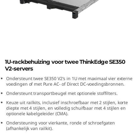
E
3
5
0
V
ThinkEdge SE350 V2 1U2N Enclosure
1U-rackbehuizing voor twee ThinkEdge SE350
2
V2-servers
1
Ondersteunt twee SE350 V2's in 1U met maximaal vier externe
voedingen of met Pure AC- of Direct DC-voedingsbronnen.
U
Ondersteunt transportbeugel met optionele stoffilters.
Keuze uit railkits, inclusief inschroefbaar met 2 stijlen, korte
2
diepte met 4 stijlen, en volledig schuifbaar met 4 stijlen en
optionele kabelgeleider (CMA).
N
Ondersteuning voor vierkante, ronde of schroefgaten
(afhankelijk van railkit).
-