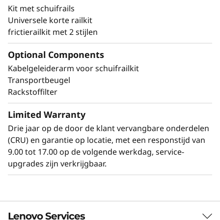
Kit met schuifrails
stof op te vangen en onbedoelde toegang tot
Universele korte railkit
de poorten en de aan/uit-knop te voorkomen.
frictierailkit met 2 stijlen
Optional Components
Kabelgeleiderarm voor schuifrailkit
Overige montagemogelijkheden voor de
SE350 V2
Transportbeugel
Rackstoffilter
De SE350 V2 kan op verschillende manieren
worden gemonteerd. Ontdek de verschillende
Limited Warranty
montagemogelijkheden in de Lenovo Press-
Drie jaar op de door de klant vervangbare onderdelen
productgids.
(CRU) en garantie op locatie, met een responstijd van
2U2N-behuizing (behuizing met korte diepte)
9.00 tot 17.00 op de volgende werkdag, service-
Bureaubladmontage
upgrades zijn verkrijgbaar.
Wandmontage
Plafondmontage
DIN-montage
Lenovo Services