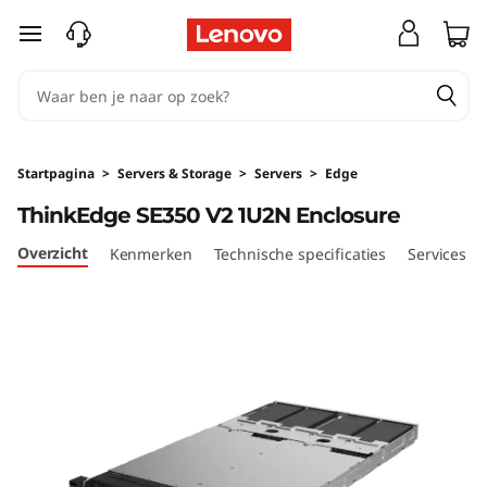
T
Ga naar de hoofdinhoud
h
i
n
Startpagina
>
Servers & Storage
>
Servers
>
Edge
k
ThinkEdge SE350 V2 1U2N Enclosure
E
Overzicht
Kenmerken
Technische specificaties
Services
d
g
e
S