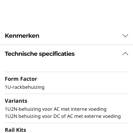
b
e
h
Kenmerken
u
Technische specificaties
Compacte 1U-oplossing voor rackmontage
i
Deze behuizing ondersteunt twee ThinkEdge
z
SE350 V2-systemen in 1U-rackruimte en maakt
Form Factor
het mogelijk om de SE350 V2 in een
i
standaardserveromgeving te implementeren.
1U-rackbehuizing
n
Variants
g
1U2N-behuizing voor AC met interne voeding
Veilig en beschermd
1U2N behuizing voor DC of AC met externe voeding
De 1U2N-behuizing ondersteunt een
Rail Kits
transportbeugel en stoffilters voor racks om