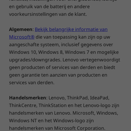
aan de voorkant met Dolby Atmos® zorgen
en gebruik van de batterij en andere
voor kamervullend geluid vanuit alle hoeken.
voorkeursinstellingen van de klant.
Algemeen
:
Bekijk belangrijke informatie van
Microsoft®
die van toepassing kan zijn op uw
aangeschafte systeem, inclusief gegevens over
Windows 10, Windows 8, Windows 7 en mogelijke
upgrades/downgrades. Lenovo vertegenwoordigt
geen producten of services van derden en biedt
geen garantie ten aanzien van producten en
services van derden.
Gaat voor een lange tijd mee
Ongestoord doorwerken op de Yoga 7 2-in-1-
Handelsmerken
: Lenovo, ThinkPad, IdeaPad,
laptop. Dankzij een batterij die de hele dag
ThinkCentre, ThinkStation en het Lenovo-logo zijn
meegaat, kun je de marathonvergadering
handelsmerken van Lenovo. Microsoft, Windows,
laten doorgaan of de volgende afleveringen
Windows NT en het Windows-logo zijn
afspelen zonder de oplader. En als de batterij
handelsmerken van Microsoft Corporation.