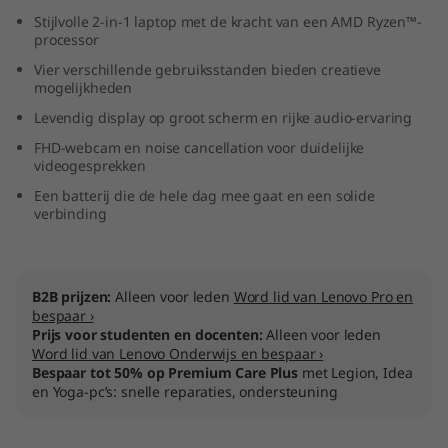
D
Stijlvolle 2-in-1 laptop met de kracht van een AMD Ryzen™-
processor
)
Vier verschillende gebruiksstanden bieden creatieve
mogelijkheden
Levendig display op groot scherm en rijke audio-ervaring
FHD-webcam en noise cancellation voor duidelijke
videogesprekken
Een batterij die de hele dag mee gaat en een solide
verbinding
B2B prijzen:
Alleen voor leden
Word lid van Lenovo Pro en
bespaar ›
Prijs voor studenten en docenten:
Alleen voor leden
Word lid van Lenovo Onderwijs en bespaar ›
Bespaar tot 50% op Premium Care Plus
met Legion, Idea
en Yoga-pc’s: snelle reparaties, ondersteuning