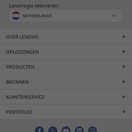
2. FSC-licentiecodes: C156624
Land/regio selecteren:
3. Met de Lenovo CO₂ Offset Service
compenseer je de geschatte CO₂-uitstoot over
NETHERLANDS
de gemiddelde levenscyclus van je pc,
ondersteun je klimaatprojecten die zijn
OVER LENOVO
geverifieerd door de Verenigde Naties, Gold
®
Standard
en Climate Action Reserve, en
OPLOSSINGEN
profiteer je van volledige transparantie van de
bijdrage die je levert aan het milieu.
PRODUCTEN
BRONNEN
KLANTENSERVICE
PORTFOLIO
Specificaties kunnen verschillen per regio/model.