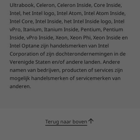
bijna leeg is, verlengt de Rapid Charge Express
Ultrabook, Celeron, Celeron Inside, Core Inside,
de levensduur van de batterij met slechts 15
Intel, het Intel logo, Intel Atom, Intel Atom Inside,
minuten. Je kunt dus meteen weer aan de slag.
Intel Core, Intel Inside, het Intel Inside logo, Intel
De laptop beschikt ook over een krachtige
vPro, Itanium, Itanium Inside, Pentium, Pentium
reeks poorten, zoals USB-C, HDMI 2.1 TMDS en
Inside, vPro Inside, Xeon, Xeon Phi, Xeon Inside en
MicroSD voor het aansluiten van accessoires,
Intel Optane zijn handelsmerken van Intel
beeldschermen met hoge resolutie en extra
opslagruimte.
Corporation of zijn dochterondernemingen in de
Verenigde Staten en/of andere landen. Andere
namen van bedrijven, producten of services zijn
mogelijk handelsmerken of servicemerken van
anderen.
Terug naar boven
Duurzaam van zowel binnen als buiten