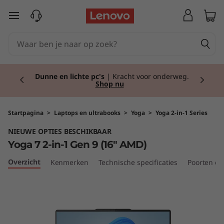
Y
Ga naar de hoofdinhoud
o
g
Currently displaying item 1 of 2
a
Back to school!
Ga goed voorbereid het
schooljaar in met de nieuwste tech.
Shop nu.
7
2
Startpagina
>
Laptops en ultrabooks
>
Yoga
>
Yoga 2-in-1 Series
NIEUWE OPTIES BESCHIKBAAR
-
Yoga 7 2-in-1 Gen 9 (16" AMD)
i
Overzicht
Kenmerken
Technische specificaties
Poorten en
n
-