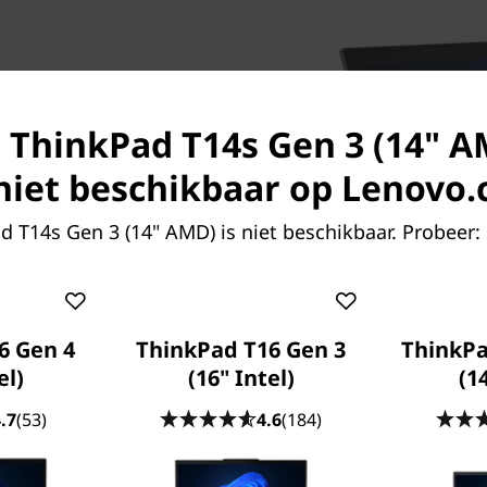
s ThinkPad T14s Gen 3 (14" 
kracht en mobiliteit
k niet beschikbaar op Lenovo
 T14s Gen 3 (14'' AMD) geeft
 ThinkPad is gebouwd met
 T14s Gen 3 (14" AMD) is niet beschikbaar. Probeer:
™ 7 PRO) en AMD Radeon™
eelheden ultramodern
 laptop elke taak uit.
kg, zodat je hem overal mee
6 Gen 4
ThinkPad T16 Gen 3
ThinkPa
el)
(16" Intel)
(1
.7
(53)
4.6
(184)