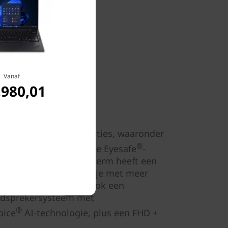
Vanaf
.980,01
beter voor de oren
ft veel beeldschermopties, waaronder
®
ion™ en gecertificeerde Eyesafe
-
auw licht. Elk beeldscherm heeft een
g van 16:10, waardoor je met meer
n. Deze laptop heeft ook een
uidsprekersysteem met
®
oice
AI-technologie, plus een FHD +