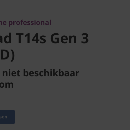
d T14s Gen
e professional
MD)
d T14s Gen 3
D)
niet beschikbaar
com
sen