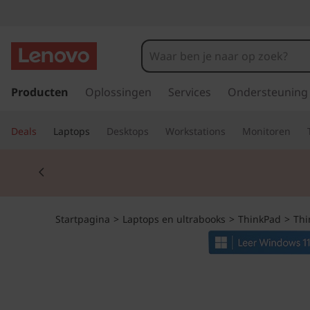
T
h
i
G
a
Producten
Oplossingen
Services
Ondersteuning
n
n
a
k
Deals
Laptops
Desktops
Workstations
Monitoren
a
r
P
Currently displaying item 2 of 2
d
e
a
h
o
d
Startpagina
>
Laptops en ultrabooks
>
ThinkPad
>
Thi
o
f
T
d
i
1
n
h