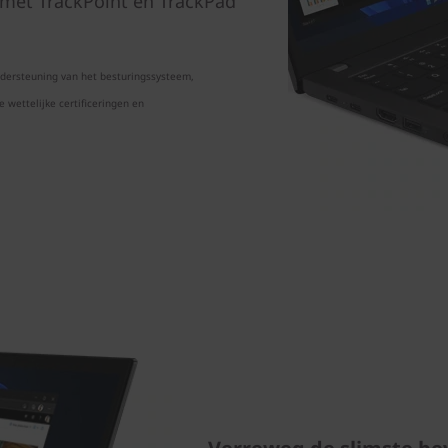
 met TrackPoint en TrackPad
ondersteuning van het besturingssysteem,
 wettelijke certificeringen en