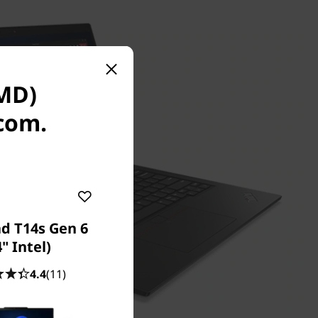
AMD)
.com.
d T14s Gen 6
4" Intel)
4.4
(11)