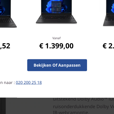
Vanaf
,52
€ 1.399,00
€ 2
Goed voor de ogen, nog 
Bekijken Of Aanpassen
De ThinkPad T14s Gen 3 hee
tot 2,8K OLED met Dolby Vis
technologie voor beperkt bl
n naar :
020 200 25 18
uitgebreide beeldverhoudin
verticaal scherm kunt werke
uitstekend Dolby Audio™ l
ruisonderdukkende Dolby V
IR-webcamoptie.