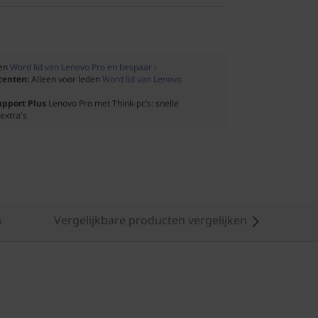
den
Word lid van Lenovo Pro en bespaar ›
ocenten:
Alleen voor leden
Word lid van Lenovo
upport Plus
Lenovo Pro met Think-pc’s: snelle
extra's
s
Vergelijkbare producten vergelijken