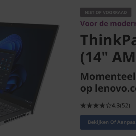
ThinkPa
NIET OP VOORRAAD
Voor de modern
3 (14" A
ThinkPa
(14" AM
Momenteel 
op lenovo.
4.3
(52)
Bekijken Of Aanpas