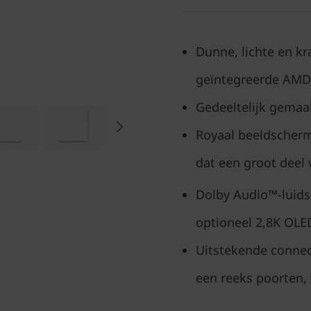
Dunne, lichte en kr
geïntegreerde AMD
Gedeeltelijk gemaa
Royaal beeldscher
dat een groot deel 
Dolby Audio™-luid
optioneel 2,8K OL
Uitstekende connecti
een reeks poorten,