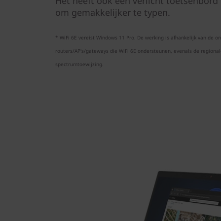
Het heeft ook een verlicht toetsenbord
om gemakkelijker te typen.
* WiFi 6E vereist Windows 11 Pro. De werking is afhankelijk van de 
routers/AP's/gateways die WiFi 6E ondersteunen, evenals de regionale
spectrumtoewijzing.