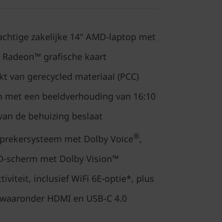
achtige zakelijke 14" AMD-laptop met
 Radeon™ grafische kaart
kt van gerecycled materiaal (PCC)
m met een beeldverhouding van 16:10
van de behuizing beslaat
®
sprekersysteem met Dolby Voice
,
ED-scherm met Dolby Vision™
viteit, inclusief WiFi 6E-optie*, plus
 waaronder HDMI en USB-C 4.0