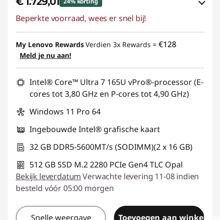
€ 1.729,01
24% korting
Beperkte voorraad, wees er snel bij!
eCoupon-besparingen :
-€ 570,00
eCoupon gebruiken :
THINK-SUMMER
€128
My Lenovo Rewards
Verdien 3x Rewards =
Meld je nu aan!
Intel® Core™ Ultra 7 165U vPro®-processor (E-
cores tot 3,80 GHz en P-cores tot 4,90 GHz)
Windows 11 Pro 64
Ingebouwde Intel® grafische kaart
32 GB DDR5-5600MT/s (SODIMM)(2 x 16 GB)
512 GB SSD M.2 2280 PCIe Gen4 TLC Opal
Bekijk leverdatum
Verwachte levering 11-08 indien
besteld vóór 05:00 morgen
Snelle weergave
Toevoegen aan winkelwa