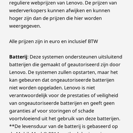
Gen 4
Gen4x4 SSD (2280)
Gen4x4 SS
besturingssysteem, routers/AP's/poorten die wifi 6E ondersteunen, samen met de
reguliere webprijzen van Lenovo. De prijzen van
gemak en esthetiek
regionale wettelijke certificeringen en toewijzing van de frequenties.
wederverkopers kunnen afwijken en kunnen
komen hier samen
** De beschikbaarheid van optioneel WWAN varieert per regio en moet bij aankoop
hoger zijn dan de prijzen die hier worden
Winkel
Wink
worden geconfigureerd. Hiervoor is een netwerkserviceprovider nodig.
weergegeven.
De T16 Gen 3 is toegankelijker voor
Vergelijken
Vergelijken
Vergeli
Ondersteunde docking
slechtzienden. Niet alleen vanwege de
Alle prijzen zijn in euro en inclusief BTW
toetsenbordmarkeringen, maar ook vanwege
Thunderbolt-dockingstation
de LED-braille-indicator die ervoor zorgt dat de
ThinkPad Universal USB-C®-dockingstation
Batterij
: Deze systemen ondersteunen uitsluitend
Ontdek alle Laptops en ultrabooks
aan/uit-poort gemakkelijk te vinden is. Een
ThinkPad Hybrid USB-C® met USB-A
batterijen die gemaakt of geautoriseerd zijn door
communicatiebalk bevat de microfoons en de
Lenovo. De systemen zullen opstarten, maar het
camera/privacy-sluiter, terwijl dunne randen
Ontwerp
kan gebeuren dat ongeautoriseerde batterijen
een indrukwekkende, esthetisch aantrekkelijke
verhouding tussen het scherm en het lichaam
niet worden opgeladen. Lenovo is niet
Afmetingen (H x B x D)
opleveren en een prachtig paneel.
verantwoordelijk voor de prestaties of veiligheid
19,64 mm x 359,7 mm x 250,8 mm / 0,77″ x 14,2″ x 9,87″
van ongeautoriseerde batterijen en geeft geen
garanties af voor storingen of schade
Gewicht
voortvloeiend uit het gebruik van deze batterijen.
Vanaf 1,63 kg
**De levensduur van de batterij is gebaseerd op