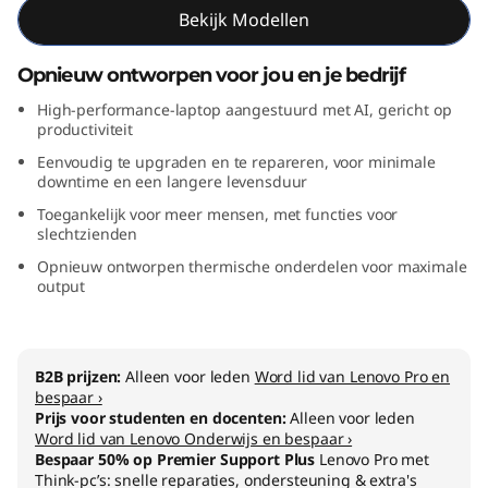
Bekijk Modellen
t
e
Opnieuw ontworpen voor jou en je bedrijf
High-performance-laptop aangestuurd met AI, gericht op
l
productiviteit
)
Eenvoudig te upgraden en te repareren, voor minimale
downtime en een langere levensduur
Toegankelijk voor meer mensen, met functies voor
slechtzienden
Opnieuw ontworpen thermische onderdelen voor maximale
output
B2B prijzen:
Alleen voor leden
Word lid van Lenovo Pro en
bespaar ›
Prijs voor studenten en docenten:
Alleen voor leden
Word lid van Lenovo Onderwijs en bespaar ›
Bespaar 50% op Premier Support Plus
Lenovo Pro met
Think-pc’s: snelle reparaties, ondersteuning & extra's