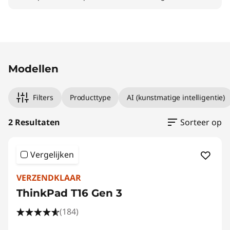
Original Price 1899.00 NL_EUR Discounted Pr
Original Price 2299.01 NL_EUR Discounted Pri
Modellen
Filters
Producttype
AI (kunstmatige intelligentie)
2 Resultaten
Sorteer op
Vergelijken
VERZENDKLAAR
ThinkPad T16 Gen 3
(184)