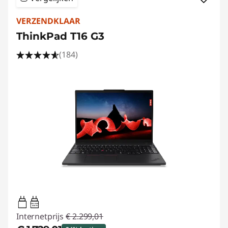
VERZENDKLAAR
ThinkPad T16 G3
(184)
65W-100W
USB PD
Internetprijs
€ 2.299,01