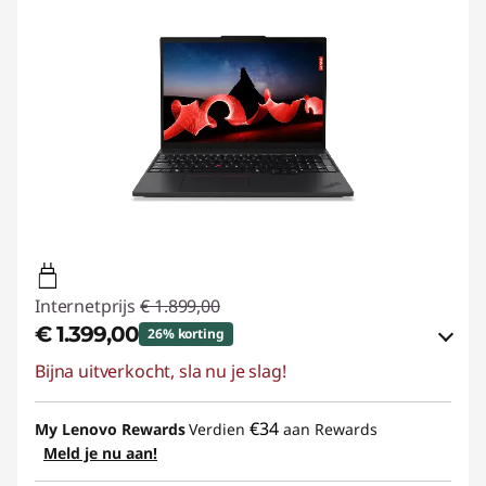
Internetprijs
€ 1.899,00
€ 1.399,00
26% korting
Bijna uitverkocht, sla nu je slag!
eCoupon-besparingen :
-€ 500,00
eCoupon gebruiken :
THINK-SUMMER
€34
My Lenovo Rewards
Verdien
aan Rewards
Meld je nu aan!