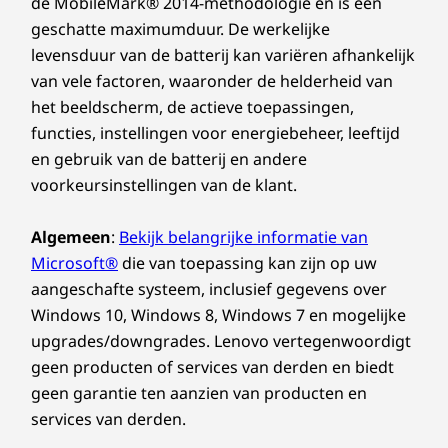
de MobileMark® 2014-methodologie en is een
Toetsenbord
geschatte maximumduur. De werkelijke
TrackPoint met twee functies: navigeer met de cursor
levensduur van de batterij kan variëren afhankelijk
of dubbelklik om het snelmenu van TrackPoint te
van vele factoren, waaronder de helderheid van
openen
het beeldscherm, de actieve toepassingen,
Numeriek toetsenbord
functies, instellingen voor energiebeheer, leeftijd
Optioneel: achtergrondverlichting met witte LED-
Koelere werking
en gebruik van de batterij en andere
verlichting
Morsbestendig
voorkeursinstellingen van de klant.
We hebben ook de thermische onderdelen van
ThinkPad TrackPoint-toetsenbord (1,5 mm
de ThinkPad T16-laptop opnieuw ontworpen.
toetsaanslag)
Algemeen
:
Bekijk belangrijke informatie van
De ventilator stuurt de luchtstroom naar de
TrackPad met 3 knoppen (120 mm / 4,72″)
Microsoft®
die van toepassing kan zijn op uw
achterzijde van de laptop in plaats van de
aangeschafte systeem, inclusief gegevens over
zijkant, waardoor je muishand en de laptop
Windows 10, Windows 8, Windows 7 en mogelijke
Duurzaamheid
koeler blijven. Dit maakt ook een toename van
upgrades/downgrades. Lenovo vertegenwoordigt
het thermische ontwerpvermogen mogelijk,
Materiaal
geen producten of services van derden en biedt
voor betere prestaties.
geen garantie ten aanzien van producten en
90% post-consumer content (PCC)-gerecycled plastic in
de behuizing van de batterij
services van derden.
90% PCC-gerecycled plastic in de netvoedingsadapter