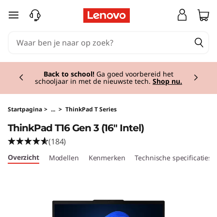
T
Ga naar de hoofdinhoud
h
i
Currently displaying item 1 of 2
n
Back to school!
Ga goed voorbereid het
schooljaar in met de nieuwste tech.
Shop nu.
k
P
Startpagina
>
...
>
ThinkPad T Series
ThinkPad T16 Gen 3 (16" Intel)
a
(184)
d
Overzicht
Modellen
Kenmerken
Technische specificaties
T
1