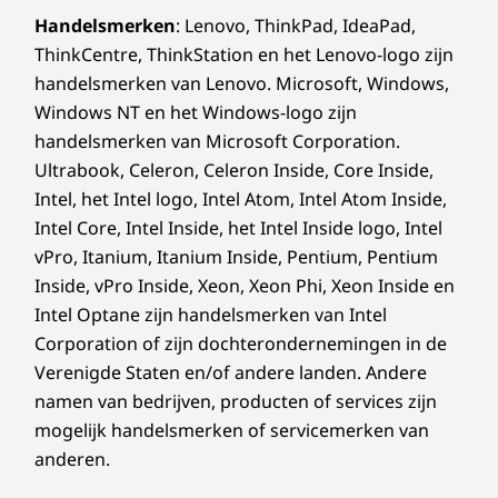
90% PCC gerecycled plastic in de behuizing van de
Handelsmerken
: Lenovo, ThinkPad, IdeaPad,
luidspreker
ThinkCentre, ThinkStation en het Lenovo-logo zijn
90% gerecycled magnesium in het frame van het
handelsmerken van Lenovo. Microsoft, Windows,
toetsenbord
Windows NT en het Windows-logo zijn
85% PCC gerecycled plastic in de toetsen met
Je gegevens goed
handelsmerken van Microsoft Corporation.
achtergrondverlichting
Ultrabook, Celeron, Celeron Inside, Core Inside,
beveiligen
70% PCC-gerecycled plastic in de toetsen zonder
Intel, het Intel logo, Intel Atom, Intel Atom Inside,
achtergrondverlichting
Intel Core, Intel Inside, het Intel Inside logo, Intel
Biometrie beschermt de ThinkPad T16 Gen 3-
30% PCC gerecycled plastic in de bovenklep (A-zijde)
vPro, Itanium, Itanium Inside, Pentium, Pentium
laptop, van de vingerafdruklezer tot
30% PCC gerecycled plastic in onderklep (D-zijde)
gezichtsherkenningssoftware. ThinkShield,
Inside, vPro Inside, Xeon, Xeon Phi, Xeon Inside en
100% plasticvrij en recyclebaar
ons uitgebreide pakket voor
Intel Optane zijn handelsmerken van Intel
Certificaten en registraties
beveiligingsoplossingen, beschikt over discrete
Corporation of zijn dochterondernemingen in de
Trusted Platform Module (dTPM) om kritieke
®
Verenigde Staten en/of andere landen. Andere
ENERGY STAR
8.0
gegevens te beschermen met encryptie.
namen van bedrijven, producten of services zijn
®
EPEAT
Gold*
Bovendien helpt de op AI-gebaseerde Intel®
mogelijk handelsmerken of servicemerken van
®
Eyesafe
low blue-light-gecertificeerd
Hardware Shield bij het voorkomen van en
anderen.
MIL-STD 810H
verdedigen tegen aanvallen.
TCO 9.0-gecertificeerd