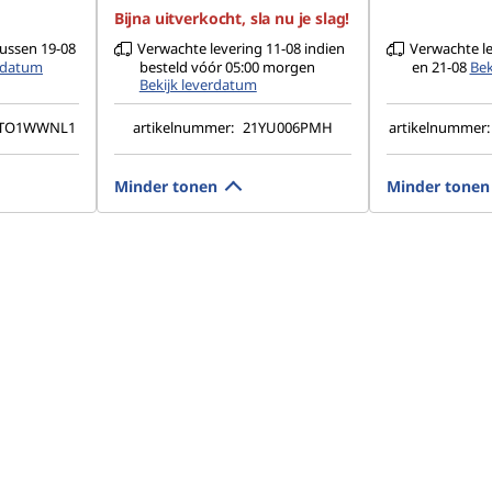
Bijna uitverkocht, sla nu je slag!
tussen 19-08
Verwachte levering 11-08 indien
Verwachte le
erdatum
besteld vóór 05:00 morgen
en 21-08
Bek
Bekijk leverdatum
CTO1WWNL1
artikelnummer:
21YU006PMH
artikelnummer
Minder tonen
Minder tonen