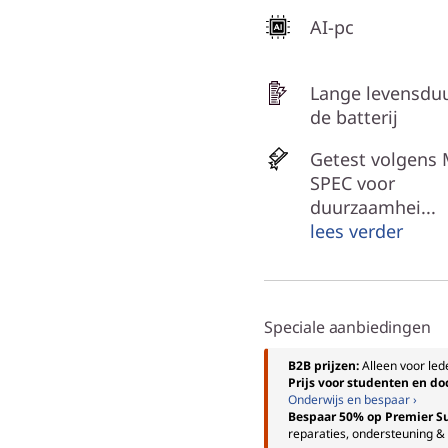
AI-pc
Lange levensdu
de batterij
Getest volgens 
SPEC voor
duurzaamhei...
lees verder
Speciale aanbiedingen
B2B prijzen:
Alleen voor le
Prijs voor studenten en d
Onderwijs en bespaar ›
Bespaar 50% op Premier S
reparaties, ondersteuning & 