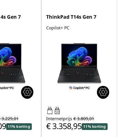
4s Gen 7
ThinkPad T14s Gen 7
Copilot+ PC
65W-100W
USB PD
 3.229,01
Internetprijs
€ 3.809,01
09
€ 3.358,95
11% korting
11% korting