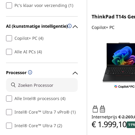
Pc's klaar voor verzending (1)
ThinkPad T14s Ge
AI (kunstmatige intelligentie)
Copilot+ PC
Copilot+ PC (4)
Alle AI PCs (4)
Processor
Alle Intel® processors (4)
65W-100W
Intel® Core™ Ultra 7 vPro® (1)
USB PD
Internetprijs
€ 2.269,
€ 1.999,10
11%
Intel® Core™ Ultra 7 (2)