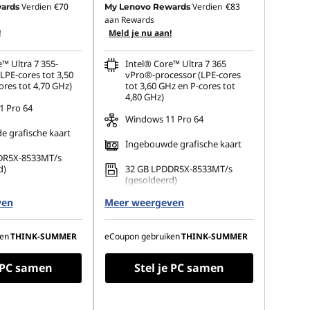
Verdien
€70
Verdien
€83
ards
My Lenovo Rewards
aan Rewards
!
Meld je nu aan!
™ Ultra 7 355-
Intel® Core™ Ultra 7 365
LPE-cores tot 3,50
vPro®-processor (LPE-cores
ores tot 4,70 GHz)
tot 3,60 GHz en P-cores tot
4,80 GHz)
 Pro 64
Windows 11 Pro 64
 grafische kaart
Ingebouwde grafische kaart
DR5X-8533MT/s
d)
32 GB LPDDR5X-8533MT/s
(gesoldeerd)
 M.2 2280 PCIe
ven
Opal
Meer weergeven
1 TB SSD M.2 2280 PCIe Gen4
TLC Opal
(1920 x 1200), IPS,
d, touch, 100%
14" 2,8K (2880 x 1800), OLED,
en
THINK-SUMMER
eCoupon gebruiken
THINK-SUMMER
its, 60 Hz,
ontspiegeld, geen
nig
touchscreen, HDR 500 True
e PC samen
Stel je PC samen
Black, 100% DCI-P3, 500 nits,
VRR 30-120 Hz, weinig blauw
licht