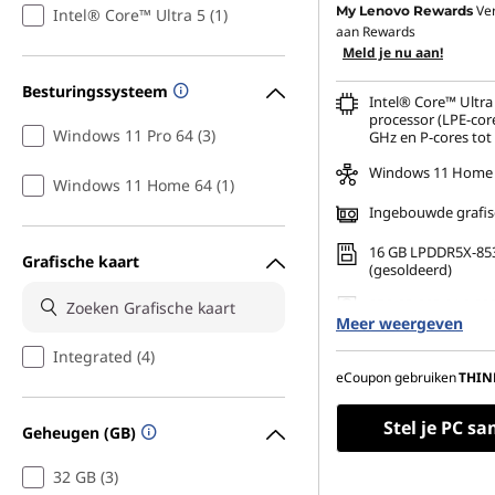
Ve
My Lenovo Rewards
Intel® Core™ Ultra 5 (1)
aan Rewards
Meld je nu aan!
Besturingssysteem
Intel® Core™ Ultra 
processor (LPE-core
Windows 11 Pro 64 (3)
GHz en P-cores tot
Windows 11 Home
Windows 11 Home 64 (1)
Ingebouwde grafis
16 GB LPDDR5X-85
Grafische kaart
(gesoldeerd)
256 GB SSD M.2 22
Meer weergeven
Gen4 TLC Opal
Integrated (4)
14" WUXGA (1920 x 
ontspiegeld, geen
eCoupon gebruiken
THIN
touchscreen, 45% 
nits, 60 Hz
Stel je PC s
Geheugen (GB)
32 GB (3)