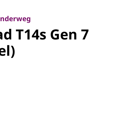
derweg
d T14s Gen
 onderweg
d T14s Gen 7
tel)
el)