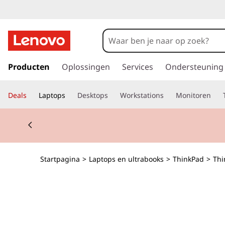
T
h
i
G
a
Producten
Oplossingen
Services
Ondersteuning
n
n
a
k
Deals
Laptops
Desktops
Workstations
Monitoren
a
r
P
Currently displaying item 2 of 2
d
e
a
h
o
d
Startpagina
>
Laptops en ultrabooks
>
ThinkPad
>
Thi
o
f
T
d
i
1
n
h