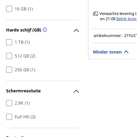
16 GB (1)
Verwachte levering 
en 21-08
Bekijk lev
Harde schijf (GB)
artikelnummer:
21YU
1 TB (1)
Minder tonen
512 GB (2)
256 GB (1)
Schermresolutie
2.8K (1)
Full HD (3)