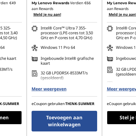
rdien
€49
Verdien
€66
My Lenovo Rewards
My Lenovo Rew
aan Rewards
aan Rewards
Meld je nu aan!
Meld je nu aan
5 325-
Intel® Core™ Ultra 7 355-
Intel® Core
s tot 3,40
processor (LPE-cores tot 3,50
processor (
 4,50 GHz)
GHz en P-cores tot 4,70 GHz)
GHz en P-c
 64
Windows 11 Pro 64
Windows 11
che kaart
Ingebouwde Intel® grafische
Ingebouwde
kaart
33MT/s
32 GB LPD
32 GB LPDDR5X-8533MT/s
(gesoldeer
(gesoldeerd)
80 PCIe
512 GB SSD
512 GB SSD M.2 2280 PCIe
Meer weergeven
Meer weerge
Gen4 TLC 
Gen4 TLC Opal
1200), IPS,
14" WUXGA 
14" WUXGA (1920 x 1200), IPS,
ontspiegel
K-SUMMER
eCoupon gebruiken
THINK-SUMMER
eCoupon gebruik
ontspiegeld, geen
NTSC, 400
sRGB, 500 n
touchscreen, 45% NTSC, 400
energiezui
nits, 60 Hz
amen
Toevoegen aan
Stel j
winkelwagen