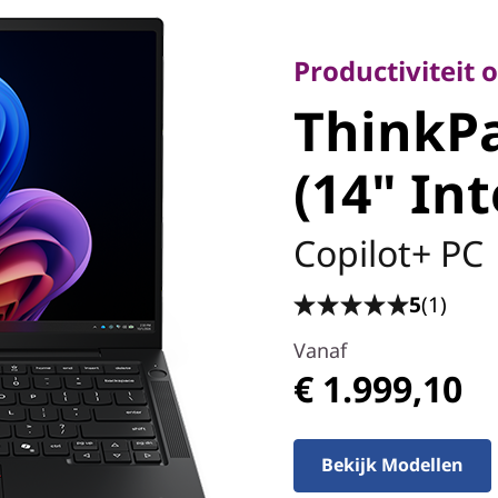
Productiviteit on
ThinkPa
Productiviteit
ThinkPa
7 (14" In
(14" Int
Copilot+ PC
5
(1)
Vanaf
€ 1.999,10
Bekijk Modellen