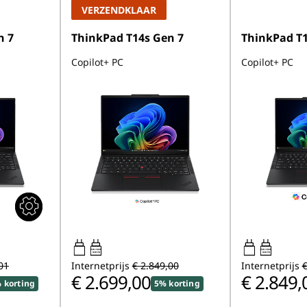
VERZENDKLAAR
n 7
ThinkPad T14s Gen 7
ThinkPad T1
Copilot+ PC
Copilot+ PC
65W-100W
65W-100W
USB PD
USB PD
01
Internetprijs
€ 2.849,00
Internetprijs
€
€ 2.699,00
€ 2.849,
 korting
5% korting