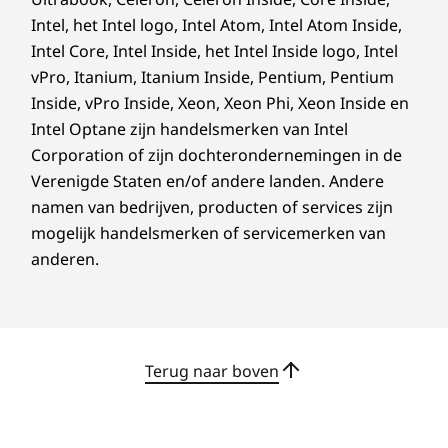
veel te doen
Materiaal
Intel, het Intel logo, Intel Atom, Intel Atom Inside,
Efficiency in Action:
90% post-consumer content (PCC) gerecycled plastic
Intel Core, Intel Inside, het Intel Inside logo, Intel
gebruikt in 135 W-netvoedingsadapter en 100 W
vPro, Itanium, Itanium Inside, Pentium, Pentium
Work Hard, Tread
smalle netvoedingsadapter
Inside, vPro Inside, Xeon, Xeon Phi, Xeon Inside en
Het toetsenbord bestaat voor 90% uit magnesium-
Lightly
Intel Optane zijn handelsmerken van Intel
aluminium (C-frame)
Corporation of zijn dochterondernemingen in de
De bovenklep (A) bestaat uit 50% gerecycled
Om constante prestaties voor zeer intensieve
Verenigde Staten en/of andere landen. Andere
aluminium
taken te garanderen, beschikt het P16s Gen 3-
namen van bedrijven, producten of services zijn
De onderklep (D) bestaat uit 50% gerecycled
workstation over door onafhankelijke
mogelijk handelsmerken of servicemerken van
aluminium
softwareleveranciers (ISV) gecertificeerde apps
anderen.
Gesoldeerd op lage temperatuur (SSD en
zoals Adobe®, ANSYS® , & AVID®. Het biedt
vingerafdruklezermodule)
een kostenefficiënte werking met ENERGY
Plasticvrije verpakking met 90% gerecyclede en/of
STAR® 8.0. En wat nog mooier is? Het bestaat
Forest Stewardship Council (FSC)-gecertificeerde
uit een mix van gerecycled plastic en metalen
inhoud*
en heeft een plasticvrije verpakking. *Bekijk de
Terug naar boven
volledige lijst met ISV-certificeringen
*Productverpakkingen moeten gemiddeld minimaal 90% gewicht een combinatie van
de volgende materialen bevatten: gerecycled materiaal, afbreekbaar plastic,