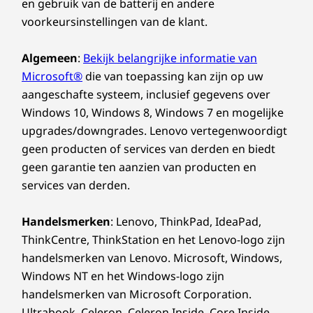
voorzien van ontspiegeling en de meeste zijn
en gebruik van de batterij en andere
gecertificeerd voor beperkt blauw licht. De
voorkeursinstellingen van de klant.
Toetsenbord
communicatiebalk aan de bovenzijde van het
Witte led-achtergrondverlichting
beeldscherm zorgt voor naadloze virtuele
Algemeen
:
Bekijk belangrijke informatie van
TrackPoint met dubbele functionaliteit: navigeer met
interacties, met een 5MP-camera en premium
Microsoft®
die van toepassing kan zijn op uw
de cursor of dubbeltik om het TrackPoint Quick Menu
microfoons.
aangeschafte systeem, inclusief gegevens over
te openen
Bestand tegen morsen
Windows 10, Windows 8, Windows 7 en mogelijke
TrackPad met 3 knoppen (120 mm / 4,72″)
upgrades/downgrades. Lenovo vertegenwoordigt
ThinkPad TrackPoint-toetsenbord (toetsafstand van
geen producten of services van derden en biedt
1,5 mm)
geen garantie ten aanzien van producten en
Numeriek toetsenblok
services van derden.
Handelsmerken
: Lenovo, ThinkPad, IdeaPad,
Kleur
ThinkCentre, ThinkStation en het Lenovo-logo zijn
Black
handelsmerken van Lenovo. Microsoft, Windows,
Windows NT en het Windows-logo zijn
DUURZAAMHEID
handelsmerken van Microsoft Corporation.
Efficiëntie in actie: hard werken zonder
Ultrabook, Celeron, Celeron Inside, Core Inside,