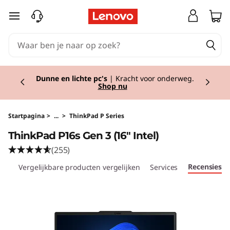
T
Ga naar de hoofdinhoud
h
i
Currently displaying item 1 of 2
n
Back to school!
Ga goed voorbereid het
schooljaar in met de nieuwste tech.
Shop nu.
k
P
Startpagina
>
...
>
ThinkPad P Series
ThinkPad P16s Gen 3 (16″ Intel)
a
(255)
d
Recensies
res
Vergelijkbare producten vergelijken
Services
P
1