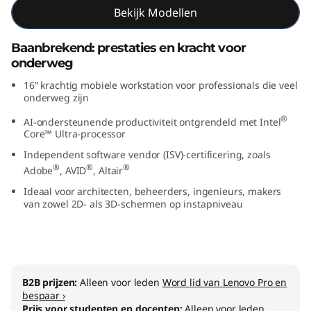
Bekijk Modellen
n
t
Baanbrekend: prestaties en kracht voor
onderweg
e
16” krachtig mobiele workstation voor professionals die veel
onderweg zijn
l
®
AI-ondersteunende productiviteit ontgrendeld met Intel
)
Core™ Ultra-processor
Independent software vendor (ISV)-certificering, zoals
®
®
®
Adobe
, AVID
, Altair
Ideaal voor architecten, beheerders, ingenieurs, makers
van zowel 2D- als 3D-schermen op instapniveau
B2B prijzen:
Alleen voor leden
Word lid van Lenovo Pro en
bespaar ›
Prijs voor studenten en docenten:
Alleen voor leden