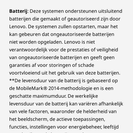
Vergelijken
Vergelijken
Vergeli
* De werking van 6 GHz wifi 6E is afhankelijk van de ondersteuning van het
Batterij
: Deze systemen ondersteunen uitsluitend
besturingssysteem, routers/AP's/gateways die wifi 6E ondersteunen, evenals de
regionale wettelijke certificeringen en spectrumtoewijzing.
batterijen die gemaakt of geautoriseerd zijn door
Ontdek alle Laptops en ultrabooks
** De beschikbaarheid van optionele WWAN verschilt per regio. Dit moet worden
Lenovo. De systemen zullen opstarten, maar het
geconfigureerd op het moment van aankoop. Hiervoor is een netwerkserviceprovider
kan gebeuren dat ongeautoriseerde batterijen
vereist.
niet worden opgeladen. Lenovo is niet
Helderheid — met mogelijkheden, zonder
verantwoordelijk voor de prestaties of veiligheid
Ondersteunde dockingstations
compromissen
van ongeautoriseerde batterijen en geeft geen
USB-C® Thunderbolt™ 4-dockingstation
garanties af voor storingen of schade
Clarity — With
voortvloeiend uit het gebruik van deze batterijen.
Capabilities, Without
ONTWERP
**De levensduur van de batterij is gebaseerd op
de MobileMark® 2014-methodologie en is een
Compromise
Afmetingen (H x B x D)
geschatte maximumduur. De werkelijke
21,13 mm x 361,50 mm x 248,60 mm / 0,81″ x 14,24″ x
levensduur van de batterij kan variëren afhankelijk
Of je nu content maakt of ontwerpen bewerkt.
10,06″
van vele factoren, waaronder de helderheid van
Het P16s Gen 3-workstation levert superieure
het beeldscherm, de actieve toepassingen,
visuele kwaliteit met een 4K OLED-
Gewicht
functies, instellingen voor energiebeheer, leeftijd
beeldscherm. Elke beeldschermoptie is
Vanaf 1,82 kg