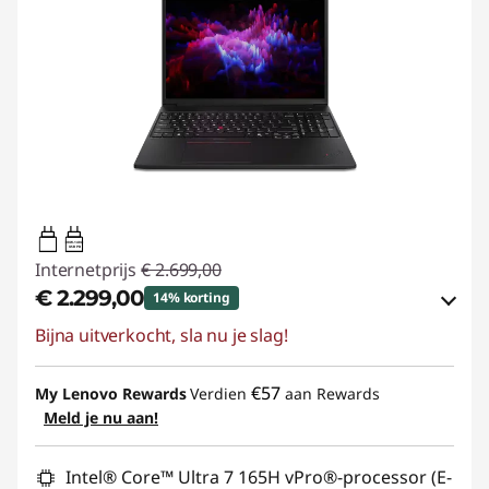
100W-140W
USB PD
Internetprijs
€ 2.699,00
€ 2.299,00
14% korting
Bijna uitverkocht, sla nu je slag!
eCoupon-besparingen :
-€ 400,00
eCoupon gebruiken :
THINK-POWER
€57
My Lenovo Rewards
Verdien
aan Rewards
Meld je nu aan!
Intel® Core™ Ultra 7 165H vPro®-processor (E-