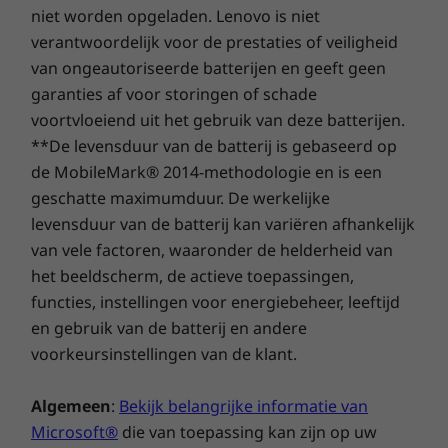
Slimme beveiliging
niet worden opgeladen. Lenovo is niet
verantwoordelijk voor de prestaties of veiligheid
De geïntegreerde suite van ThinkShield-
van ongeautoriseerde batterijen en geeft geen
beveiligingsoplossingen biedt volledige
garanties af voor storingen of schade
bescherming voor je systeem. De aparte
voortvloeiend uit het gebruik van deze batterijen.
Discrete Trusted Platform Module (dTPM)
versleutelt je gegevens en met de optionele
**De levensduur van de batterij is gebaseerd op
vingerafdruklezer kun je snel en veilig
de MobileMark® 2014-methodologie en is een
inloggen. En het fysieke ThinkShutter-
geschatte maximumduur. De werkelijke
privacyklepje geeft je in een oogwenk privacy.
levensduur van de batterij kan variëren afhankelijk
Exclusieve AMD Memory Guard biedt
van vele factoren, waaronder de helderheid van
uitgebreide geheugenversleuteling.
het beeldscherm, de actieve toepassingen,
functies, instellingen voor energiebeheer, leeftijd
Duurzaamheid waar je op kunt rekenen
en gebruik van de batterij en andere
voorkeursinstellingen van de klant.
De ThinkPad L14 (AMD) voldoet aan twaalf
duurzaamheidseisen volgens militaire
specificaties en heeft meer dan 200
Algemeen
:
Bekijk belangrijke informatie van
kwaliteitscontroles doorlopen om jou de best
Microsoft®
die van toepassing kan zijn op uw