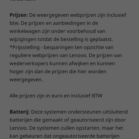
De batterij van de ThinkPad L14 (AMD) gaat de
Gecombineerde hoofdtelefoon-/microfoonaansluiting
hele dag mee, dus je zit nooit vast achter je
HDMI
Prijzen
: De weergegeven webprijzen zijn inclusief
bureau. Jij bepaalt waar je je werk doet.
Winkel
Wink
RJ45
btw. De prijzen en aanbiedingen in de
winkelwagen zijn onder voorbehoud van
Ondersteund dockingstation
wijzigingen totdat de bestelling is geplaatst.
Vergelijken
Vergelijken
Vergeli
ThinkPad Thunderbolt-dockingstation, 2e generatie
*Prijsstelling - besparingen ten opzichte van
ThinkPad-dockingstation Basic/Pro/Ultra
reguliere webprijzen van Lenovo. De prijzen van
Mechanische docking aan zijkant
Ontdek alle Laptops en ultrabooks
wederverkopers kunnen afwijken en kunnen
hoger zijn dan de prijzen die hier worden
Dockingstations apart verkrijgbaar.
weergegeven.
Specificaties kunnen per regio verschillen.
Alle prijzen zijn in euro en inclusief BTW
Batterij
: Deze systemen ondersteunen uitsluitend
batterijen die gemaakt of geautoriseerd zijn door
Lenovo. De systemen zullen opstarten, maar het
kan gebeuren dat ongeautoriseerde batterijen