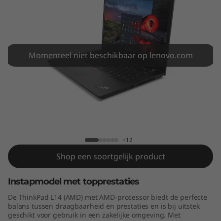
4
(
A
Momenteel niet beschikbaar op lenovo.com
M
D
)
ThinkPad L14 (AMD)
+12
Shop een soortgelijk product
Instapmodel met topprestaties
De ThinkPad L14 (AMD) met AMD-processor biedt de perfecte
balans tussen draagbaarheid en prestaties en is bij uitstek
geschikt voor gebruik in een zakelijke omgeving. Met