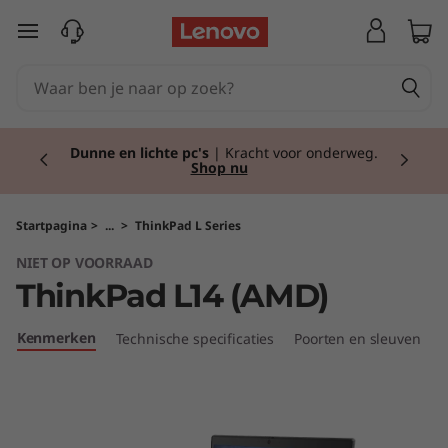
T
Ga naar de hoofdinhoud
h
i
Currently displaying item 2 of 2
n
Dunne en lichte pc's
| Kracht voor onderweg.
Shop nu
k
P
Startpagina
>
...
>
ThinkPad L Series
NIET OP VOORRAAD
a
ThinkPad L14 (AMD)
d
Kenmerken
Technische specificaties
Poorten en sleuven
C
L
1