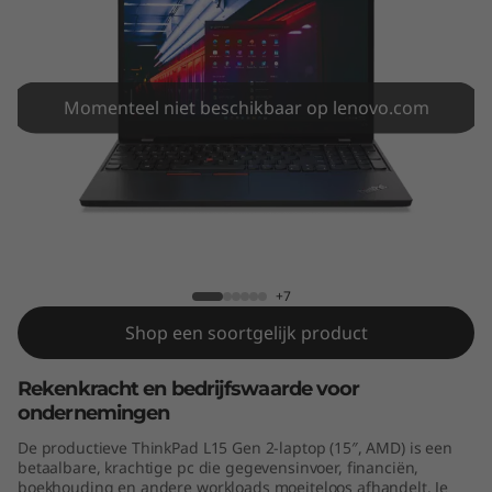
5
G
e
Momenteel niet beschikbaar op lenovo.com
n
2
(
ThinkPad L15 Gen 2 (15″, AMD)
1
+7
5
Shop een soortgelijk product
″
Rekenkracht en bedrijfswaarde voor
ondernemingen
,
De productieve ThinkPad L15 Gen 2-laptop (15″, AMD) is een
A
betaalbare, krachtige pc die gegevensinvoer, financiën,
boekhouding en andere workloads moeiteloos afhandelt. Je