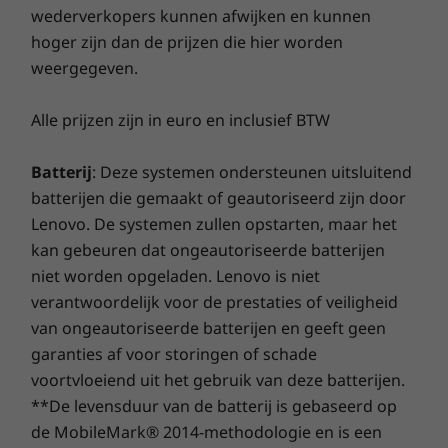
wederverkopers kunnen afwijken en kunnen
vernieuwde reeks ingebouwde ThinkShield-
®
Energy Star
8.0
beveiligingsoplossingen, plus AMD-beveiliging.
hoger zijn dan de prijzen die hier worden
Ontdek alle Laptops en ultrabooks
Naast een privacyschuifje voor de webcam,
weergegeven.
slim opstarten met match-on-chip-
Specificaties kunnen per regio/model verschillen.
vingerafdruklezer en discrete Trusted Platform
Alle prijzen zijn in euro en inclusief BTW
Module (dTPM) 2.0-chip profiteer je van
meerdere verdedigingslagen.
Batterij
: Deze systemen ondersteunen uitsluitend
batterijen die gemaakt of geautoriseerd zijn door
Getest op robuustheid
Lenovo. De systemen zullen opstarten, maar het
kan gebeuren dat ongeautoriseerde batterijen
De ThinkPad L15 Gen 2-laptop is op twaalf
punten volgens militaire specificaties getest en
niet worden opgeladen. Lenovo is niet
onderging meer dan tweehonderd
verantwoordelijk voor de prestaties of veiligheid
kwaliteitscontroles om er zeker van te zijn dat
van ongeautoriseerde batterijen en geeft geen
het apparaat ook in extreme omstandigheden
garanties af voor storingen of schade
probleemloos werkt. Arctische kou,
voortvloeiend uit het gebruik van deze batterijen.
stofstormen in de woestijn, werken zonder
**De levensduur van de batterij is gebaseerd op
zwaartekracht, gemorste vloeistoffen en
de MobileMark® 2014-methodologie en is een
vallen: deze laptops kunnen gegarandeerd