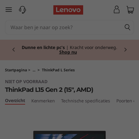
T
Ga naar de hoofdinhoud
h
i
Currently displaying item 2 of 2
n
Dunne en lichte pc's
| Kracht voor onderweg.
Shop nu
k
P
Startpagina
>
...
>
ThinkPad L Series
NIET OP VOORRAAD
a
ThinkPad L15 Gen 2 (15″, AMD)
d
Overzicht
Kenmerken
Technische specificaties
Poorten en
L
1