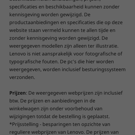
deze laptop blijven werken.
Besturingssyst
Besturingssyst
Besturin
Vanaf 1,99 kg
specificaties en beschikbaarheid kunnen zonder
doordat deze soepeler werkt en razendsnel opstart.
9
-
Smartcardlezer
eem
eem
eem
kennisgeving worden gewijzigd. De
Geniet van sneller, betrouwbaarder internet met een
Up to Windows 10
Tot Windows 11
Tot Windo
Afmetingen (h x b x d)
betere verbinding. Bescherm je IT-investering met een
productaanbiedingen en specificaties die op deze
Pro
Pro
Pro
21 mm x 366,5 mm x 250 mm
verbeterde beveiliging die adware, malware en andere
10
-
Gecombineerde
website staan vermeld kunnen te allen tijde en
bedreigingen afweert. Zo geniet je zorgeloos van je
koptelefoon-/microfoonaansluiting
Totaal
Totaal
Totaal
zonder kennisgeving worden gewijzigd. De
Poorten/sleuven
geheugen
virtuele reis!
geheugen
geheuge
weergegeven modellen zijn alleen ter illustratie.
Up to 64GB
Tot 64 GB DDR5
Tot 32 GB
2 x USB-A 3.2, 2e generatie
Lenovo is niet aansprakelijk voor fotografische of
11
-
USB-A 3.2, 2e generatie
5600 MT/s
LPDDR5X
USB-C 3.2, 2e generatie
typografische fouten. De pc's die hier worden
USB-C 3.2, 1e generatie
weergegeven, worden inclusief besturingssysteem
HDMI 2.0
12
-
Sleuf voor Kensington-slot
Vaste schijf
Vaste schijf
Vaste sch
verzonden.
RJ45
Up to 1TB PCIe
Tot 2 TB PCIe
Tot 1 TB P
SSD
Gen4x4 SSD
Gen4 SSD 
MicroSD-kaartlezer
Prijzen
: De weergegeven webprijzen zijn inclusief
Gecombineerde koptelefoon-/microfoonaansluiting
btw. De prijzen en aanbiedingen in de
Optioneel: smartcardlezer
winkelwagen zijn onder voorbehoud van
Optioneel: nanosimkaartlezer
Winkel
Wink
wijzigingen totdat de bestelling is geplaatst.
Robuuste beveiliging
Certificeringen
*Prijsstelling - besparingen ten opzichte van
Vergelijken
Vergelijken
Vergeli
®
reguliere webprijzen van Lenovo. De prijzen van
EPEAT
Gold
De L15 Gen 2-laptop is voorzien van een