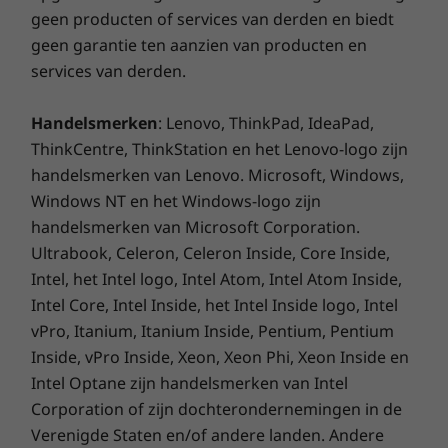
geen producten of services van derden en biedt
geen garantie ten aanzien van producten en
services van derden.
Handelsmerken
: Lenovo, ThinkPad, IdeaPad,
ThinkCentre, ThinkStation en het Lenovo-logo zijn
Naadloze en snelle verbindingen
handelsmerken van Lenovo. Microsoft, Windows,
Blijf productief met stabiele
Windows NT en het Windows-logo zijn
netwerkconnectiviteit, lagere latentie, grotere
handelsmerken van Microsoft Corporation.
bandbreedte en aanzienlijk hogere snelheden
Ultrabook, Celeron, Celeron Inside, Core Inside,
met WiFi 6E*. Maximaliseer bovendien de
Intel, het Intel logo, Intel Atom, Intel Atom Inside,
kracht van USB-C met de Thunderbolt™ 4-
Intel Core, Intel Inside, het Intel Inside logo, Intel
poort voor snelle gegevensoverdracht tot 40
vPro, Itanium, Itanium Inside, Pentium, Pentium
Gbp en voor compatibiliteit met audio, video
Inside, vPro Inside, Xeon, Xeon Phi, Xeon Inside en
en stroomvoorziening**.
Intel Optane zijn handelsmerken van Intel
Corporation of zijn dochterondernemingen in de
* De werking van 6 GHz WiFi 6E is afhankelijk van de ondersteuning van
Verenigde Staten en/of andere landen. Andere
het besturingssysteem, routers/AP's/gateways die WiFi 6E ondersteunen,