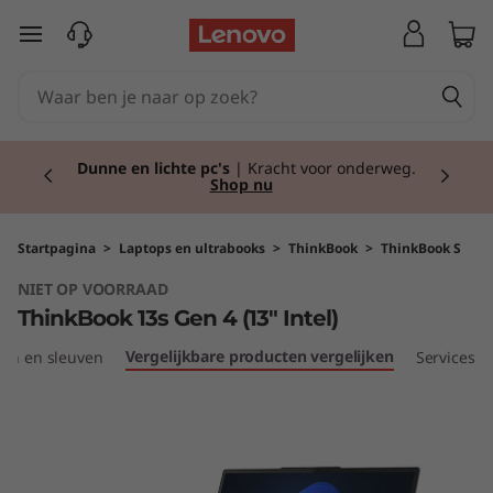
T
Ga naar de hoofdinhoud
h
i
Currently displaying item 2 of 2
n
Dunne en lichte pc's
| Kracht voor onderweg.
Shop nu
k
B
Startpagina
>
Laptops en ultrabooks
>
ThinkBook
>
ThinkBook S
NIET OP VOORRAAD
o
ThinkBook 13s Gen 4 (13" Intel)
o
Vergelijkbare producten vergelijken
ten en sleuven
Services
k
1