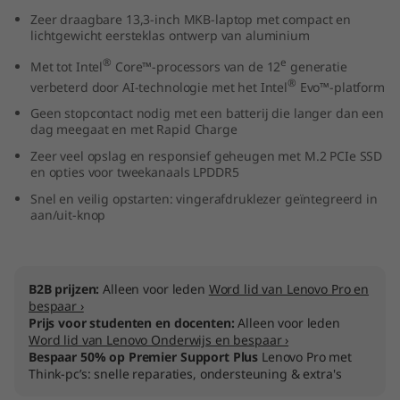
n
Zeer draagbare 13,3-inch MKB-laptop met compact en
lichtgewicht eersteklas ontwerp van aluminium
t
®
e
Met tot Intel
Core™-processors van de 12
generatie
®
verbeterd door AI-technologie met het Intel
Evo™-platform
e
Geen stopcontact nodig met een batterij die langer dan een
dag meegaat en met Rapid Charge
l
Zeer veel opslag en responsief geheugen met M.2 PCIe SSD
)
en opties voor tweekanaals LPDDR5
Snel en veilig opstarten: vingerafdruklezer geïntegreerd in
aan/uit-knop
B2B prijzen:
Alleen voor leden
Word lid van Lenovo Pro en
bespaar ›
Prijs voor studenten en docenten:
Alleen voor leden
Word lid van Lenovo Onderwijs en bespaar ›
Bespaar 50% op Premier Support Plus
Lenovo Pro met
Think-pc’s: snelle reparaties, ondersteuning & extra's