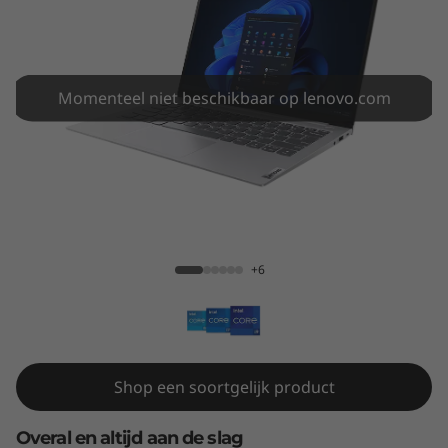
3
s
G
Momenteel niet beschikbaar op lenovo.com
e
n
4
ThinkBook 13s Gen 4 (13" Intel)
(
+6
1
3
"
Shop een soortgelijk product
I
Overal en altijd aan de slag