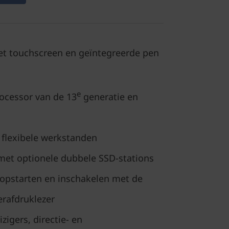
met touchscreen en geïntegreerde pen
e
ocessor van de 13
generatie en
 flexibele werkstanden
met optionele dubbele SSD-stations
 opstarten en inschakelen met de
erafdruklezer
zigers, directie- en