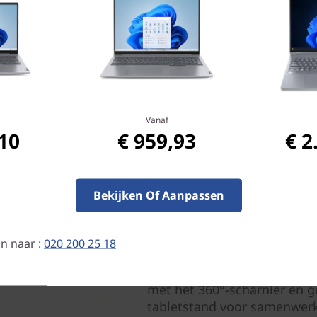
Vanaf
,10
€ 959,93
€ 2
Bekijken Of Aanpassen
Past zich aan jouw werks
Het MKB doet het goed omda
n naar :
020 200 25 18
van de klant. En er is niets z
laptopstand kun je makkelij
met het 360°-scharnier en ge
tabletstand voor samenwerki