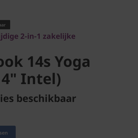
ige 2-in-1 zakelijke
aar
ok 14s Yoga
ijdige 2-in-1 zakelijke
" Intel)
ook 14s Yoga
4" Intel)
ies beschikbaar
sen