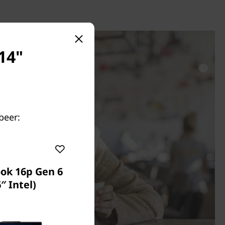
14"
beer:
ok 16p Gen 6
″ Intel)