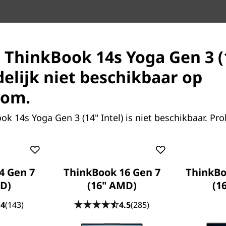
s ThinkBook 14s Yoga Gen 3 (
jdelijk niet beschikbaar op
es
com.
vertible laptop is voorzien
e
 13
generatie voor
k 14s Yoga Gen 3 (14" Intel) is niet beschikbaar. Pro
erijduur. Met de door AI
 taken verdeeld over cores
of efficiëntie, je bent zo
* tot je beschikking, de
 voor stabielere draadloze
4 Gen 7
ThinkBook 16 Gen 7
ThinkBo
D)
(16" AMD)
(16
.4
(143)
4.5
(285)
van het besturingssysteem, routers/AP's/gateways
ingen en spectrumtoewijzing.