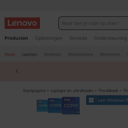
T
h
i
G
a
Producten
Oplossingen
Services
Ondersteuning
n
n
a
k
Deals
Laptops
Desktops
Workstations
Monitoren
a
r
B
Currently displaying item 2 of 2
d
e
o
h
o
o
Startpagina
>
Laptops en ultrabooks
>
ThinkBook
>
Th
o
f
k
d
i
1
n
h