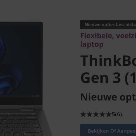
Flexibele, veelzijd
laptop
Nieuwe opties beschikb
ThinkBo
Flexibele, veelz
laptop
Gen 3 (14
ThinkB
Gen 3 (1
Nieuwe opt
5
(6)
Bekijken Of Aanpas