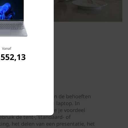
Vanaf
.552,13
tijl aan
t het zich aanpast aan de behoeften
o flexibel als een 2-in-1 laptop. In
k typen en creëren. Doe je voordeel
bruik de tent-, standaard- of
ng, het delen van een presentatie, het