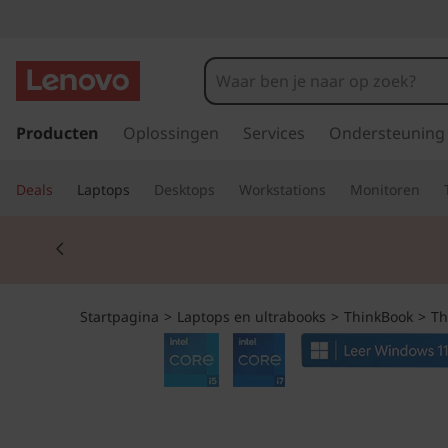
T
h
i
G
a
Producten
Oplossingen
Services
Ondersteuning
n
n
a
k
Deals
Laptops
Desktops
Workstations
Monitoren
a
r
B
Currently displaying item 2 of 2
d
e
o
h
o
o
Startpagina
>
Laptops en ultrabooks
>
ThinkBook
>
Th
o
f
k
d
i
1
n
h