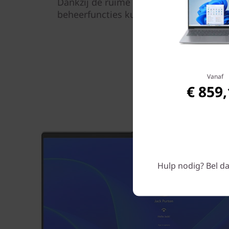
Dankzij de ruime opslagcapaciteit, sli
beheerfuncties kun je je dagelijkse wo
Vanaf
€ 859
Hulp nodig? Bel da