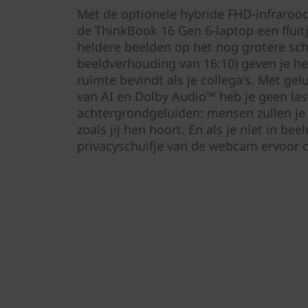
Met de optionele hybride FHD-infraroo
de ThinkBook 16 Gen 6-laptop een fluitj
heldere beelden op het nog grotere sc
beeldverhouding van 16:10) geven je het
ruimte bevindt als je collega's. Met ge
van AI en Dolby Audio™ heb je geen la
achtergrondgeluiden: ​​mensen zullen je 
zoals jij hen hoort. En als je niet in beel
privacyschuifje van de webcam ervoor dat 