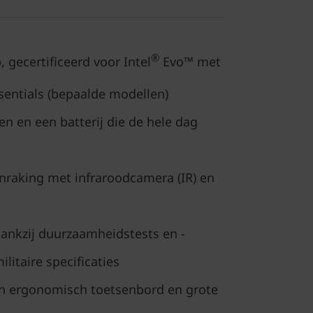
®
, gecertificeerd voor Intel
Evo™ met
entials (bepaalde modellen)
n en een batterij die de hele dag
nraking met infraroodcamera (IR) en
ankzij duurzaamheidstests en -
litaire specificaties
 ergonomisch toetsenbord en grote