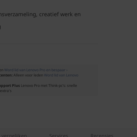
nsverzameling, creatief werk en
g
den
Word lid van Lenovo Pro en bespaar ›
ocenten:
Alleen voor leden
Word lid van Lenovo
upport Plus
Lenovo Pro met Think-pc’s: snelle
extra's
 vergelijken
Services
Recensies