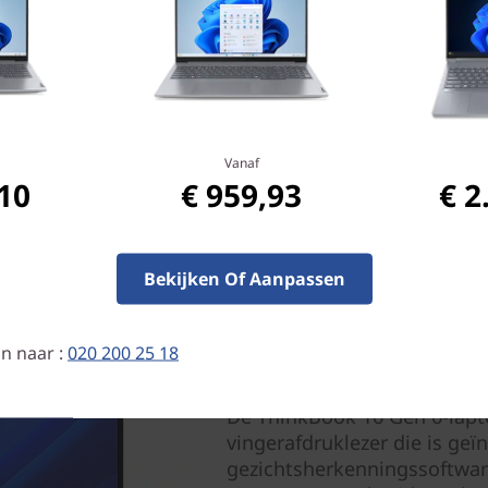
mme beveiliging en
rkflows enorm verbeteren.
Vanaf
,10
€ 959,93
€ 2
Bekijken Of Aanpassen
n naar :
020 200 25 18
Beveiliging die altijd vo
De ThinkBook 16 Gen 6-lapto
vingerafdruklezer die is geï
gezichtsherkenningssoftwar