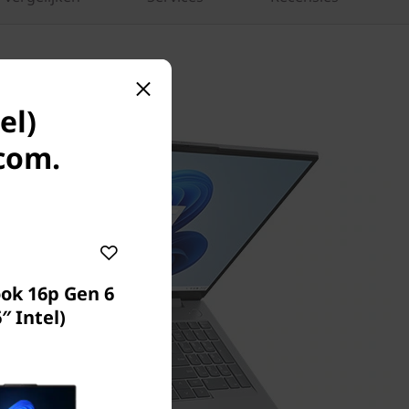
el)
.com.
ok 16p Gen 6
″ Intel)