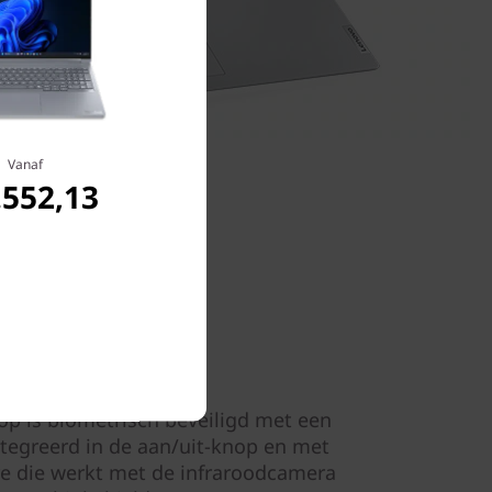
Vanaf
.552,13
or je klaarstaat
p is biometrisch beveiligd met een
ntegreerd in de aan/uit-knop en met
e die werkt met de infraroodcamera