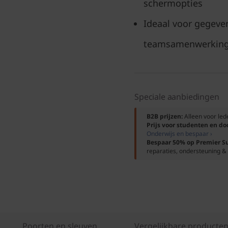
schermopties
Ideaal voor gegeve
teamsamenwerkin
Speciale aanbiedingen
B2B prijzen:
Alleen voor le
Prijs voor studenten en d
Onderwijs en bespaar ›
Bespaar 50% op Premier S
reparaties, ondersteuning & 
Poorten en sleuven
Vergelijkbare producten