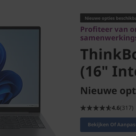
Profiteer van on
samenwerkingsmo
Nieuwe opties beschikb
ThinkBo
Profiteer van 
samenwerking
(16" Inte
ThinkBo
(16" Int
Nieuwe opt
4.6
(317)
Bekijken Of Aanpas