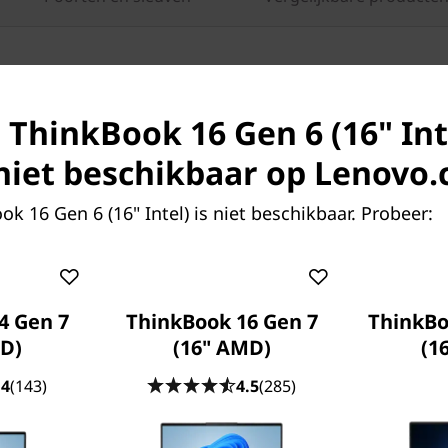
s ThinkBook 16 Gen 6 (16" Int
k niet beschikbaar op Lenovo
k 16 Gen 6 (16" Intel) is niet beschikbaar. Probeer:
 je productiviteit verbetert?
vormt een ultramoderne
een Intel® Core™-processor
4 Gen 7
ThinkBook 16 Gen 7
ThinkBo
rheid van het geavanceerde
D)
(16" AMD)
(16
platform, verandert dit
jpend. De grote
.4
(143)
4.5
(285)
configuraties staat garant
lheid en betere prestaties.