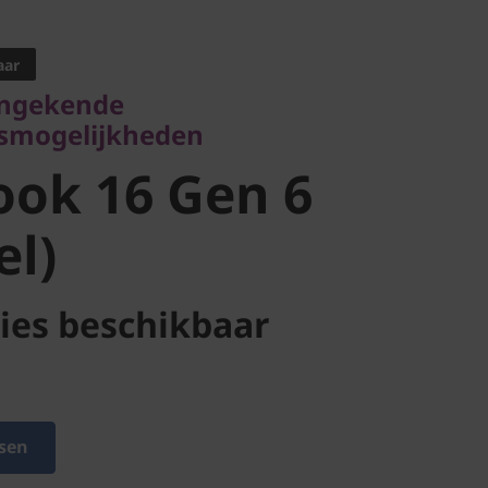
gekende
gelijkheden
aar
ok 16 Gen 6
ongekende
smogelijkheden
l)
ok 16 Gen 6
el)
ies beschikbaar
sen