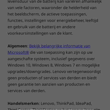
levensduur van de batterij kan variëren afhankelijk
Duurzaamheid
van vele factoren, waaronder de helderheid van
het beeldscherm, de actieve toepassingen,
Materiaal
functies, instellingen voor energiebeheer, leeftijd
Vel voor bescherming van het beeldscherm gemaakt
en gebruik van de batterij en andere
van 100% papier
voorkeursinstellingen van de klant.
Ergonomisch
97% droog geperst papierpulp in verpakkingskussen
90% post-consumer content (PCC) gerecycled plastic
ontwerp, duurzame
Algemeen
:
Bekijk belangrijke informatie van
gebruikt in netvoedingsadapter
90% gerecycled ocean-bound plastic (OBP) gebruikt in
Microsoft®
die van toepassing kan zijn op uw
kracht
de tas van het apparaat
aangeschafte systeem, inclusief gegevens over
50% PCC gerecycled plastic gebruikt in de toetsen
Windows 10, Windows 8, Windows 7 en mogelijke
Deze Gen 8-laptop biedt gebruikerscomfort
30% PPC gerecycled plastic gebruikt in de behuizing
upgrades/downgrades. Lenovo vertegenwoordigt
met verbeterde toetsenbordfuncties en
van de luidspreker
strategische uitlijning van toetsen. Het zorgt
geen producten of services van derden en biedt
25% PCC gerecycled plastic gebruikt in de behuizing
ook voor productiviteit van het hoogste niveau
geen garantie ten aanzien van producten en
van de batterij
met een speciale Copilot-toets: een kant-en-
services van derden.
15% PCC gerecycled plastic gebruikt in behuizing van
klare AI-assistant. Deze ThinkBook is bestand
het frame
tegen morsen en draagt zo bij aan de
Handelsmerken
: Lenovo, ThinkPad, IdeaPad,
®
Forest Stewardship Council
-gecertificeerd karton en
duurzaamheid van het apparaat. Bovendien
ThinkCentre, ThinkStation en het Lenovo-logo zijn