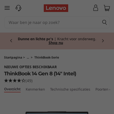
T
Ga naar de hoofdinhoud
h
i
Currently displaying item 2 of 2
n
Dunne en lichte pc's
| Kracht voor onderweg.
Shop nu
k
B
Startpagina
>
...
>
ThinkBook-Serie
NIEUWE OPTIES BESCHIKBAAR
o
ThinkBook 14 Gen 8 (14" Intel)
o
(49)
Overzicht
Kenmerken
Technische specificaties
Poorten en
k
1