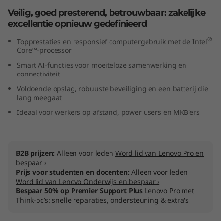
t
Veilig, goed presterend, betrouwbaar: zakelijke
excellentie opnieuw gedefinieerd
e
®
Topprestaties en responsief computergebruik met de Intel
Core™-processor
l
Smart AI-functies voor moeiteloze samenwerking en
)
connectiviteit
Voldoende opslag, robuuste beveiliging en een batterij die
lang meegaat
Ideaal voor werkers op afstand, power users en MKB'ers
B2B prijzen:
Alleen voor leden
Word lid van Lenovo Pro en
bespaar ›
Prijs voor studenten en docenten:
Alleen voor leden
Word lid van Lenovo Onderwijs en bespaar ›
Bespaar 50% op Premier Support Plus
Lenovo Pro met
Think-pc’s: snelle reparaties, ondersteuning & extra's