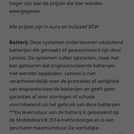
hoger zijn dan de prijzen die hier worden
®
USB-C
Thunderbolt™ 4-dockingstation
weergegeven.
Winkel
Wink
Een feest voor je
Ontwerp
Alle prijzen zijn in euro en inclusief BTW
zintuigen
Vergelijken
Vergelijken
Vergeli
Afmetingen (H x B x D)
Batterij
: Deze systemen ondersteunen uitsluitend
Dompel jezelf onder in verbluffende beelden
16,9 mm x 313,5 mm x 224,0 mm / 0,66″ x 12,34″ x 8/82″
batterijen die gemaakt of geautoriseerd zijn door
Ontdek alle Laptops en ultrabooks
op de 14'' ThinkBook Gen 8-laptop, geleverd
Lenovo. De systemen zullen opstarten, maar het
met meerdere beeldschermkeuzes. Het royale
Gewicht
kan gebeuren dat ongeautoriseerde batterijen
beeldscherm en de nauwkeurige kleurprecisie
Vanaf 1,36 kg
zorgen voor een meeslepende kijkervaring,
niet worden opgeladen. Lenovo is niet
terwijl Dolby Audio™ de geluidskwaliteit op zijn
verantwoordelijk voor de prestaties of veiligheid
Toetsenbord
best verbetert. Bovendien is het apparaat TÜV
van ongeautoriseerde batterijen en geeft geen
Optioneel: achtergrondverlichting met witte LED-
Eyesafe®-gecertificeerd om vermoeidheid van
garanties af voor storingen of schade
verlichting
de ogen tijdens langere uren te voorkomen.
voortvloeiend uit het gebruik van deze batterijen.
Morsbestendig
**De levensduur van de batterij is gebaseerd op
Vergrote TouchPad: 120 mm x 75 mm / 4,72″ x 2,95″
de MobileMark® 2014-methodologie en is een
Scharnier van 180 graden (liggende modus)
geschatte maximumduur. De werkelijke