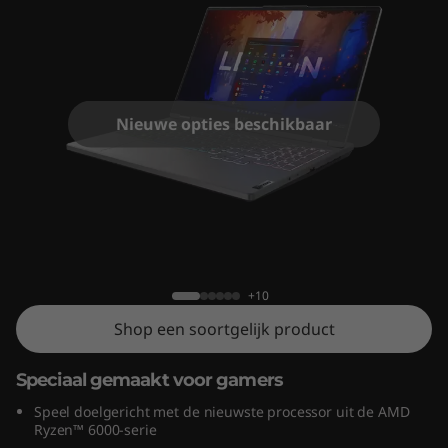
o
n
5
G
Nieuwe opties beschikbaar
e
n
Lenovo Legion 5 Gen 7 (15" AMD)
7
(
+10
Shop een soortgelijk product
1
Speciaal gemaakt voor gamers
5
Speel doelgericht met de nieuwste processor uit de AMD
"
Ryzen™ 6000-serie