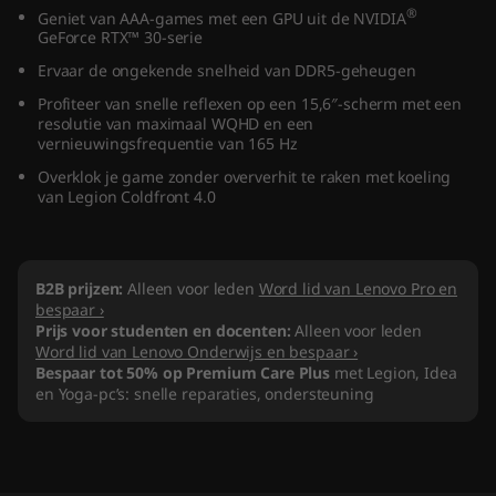
®
Geniet van AAA-games met een GPU uit de NVIDIA
A
GeForce RTX™ 30-serie
M
Ervaar de ongekende snelheid van DDR5-geheugen
Profiteer van snelle reflexen op een 15,6″-scherm met een
D
resolutie van maximaal WQHD en een
vernieuwingsfrequentie van 165 Hz
)
Overklok je game zonder oververhit te raken met koeling
van Legion Coldfront 4.0
B2B prijzen:
Alleen voor leden
Word lid van Lenovo Pro en
bespaar ›
Prijs voor studenten en docenten:
Alleen voor leden
Word lid van Lenovo Onderwijs en bespaar ›
Bespaar tot 50% op Premium Care Plus
met Legion, Idea
en Yoga-pc’s: snelle reparaties, ondersteuning