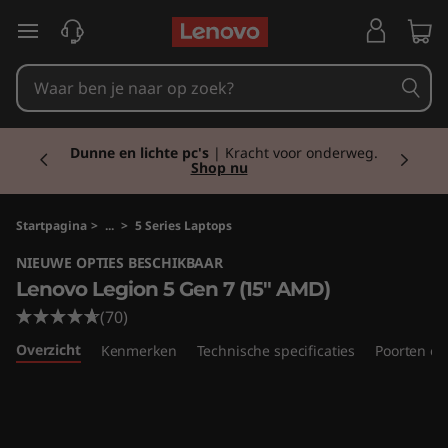
L
Ga naar de hoofdinhoud
e
n
Currently displaying item 2 of 2
o
Dunne en lichte pc's
| Kracht voor onderweg.
Shop nu
v
o
Startpagina
>
...
>
5 Series Laptops
NIEUWE OPTIES BESCHIKBAAR
L
Lenovo Legion 5 Gen 7 (15" AMD)
e
(70)
Overzicht
Kenmerken
Technische specificaties
Poorten en
g
i