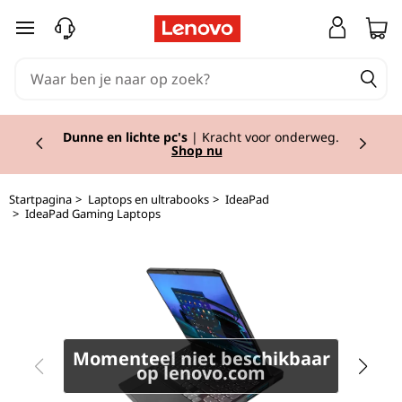
I
Ga naar de hoofdinhoud
d
e
Currently displaying item 2 of 2
a
Dunne en lichte pc's
| Kracht voor onderweg.
Shop nu
P
Startpagina
>
Laptops en ultrabooks
>
IdeaPad
a
>
IdeaPad Gaming Laptops
d
G
a
Momenteel niet beschikbaar
m
op lenovo.com