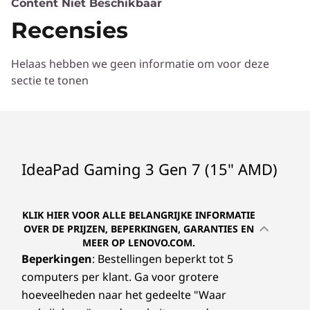
Vooraf geïnstalleerde software
Content Niet Beschikbaar
Legion Vantage
Recensies
McAfee LiveSafe™ (proefversie)
Microsoft Office 2019 (proefversie)
Helaas hebben we geen informatie om voor deze
Xbox Game Pass (proefperiode van 3 maanden)
sectie te tonen
Specificaties kunnen per regio/model verschillen.
IdeaPad Gaming 3 Gen 7 (15" AMD)
KLIK HIER VOOR ALLE BELANGRIJKE INFORMATIE
OVER DE PRIJZEN, BEPERKINGEN, GARANTIES EN
MEER OP LENOVO.COM.
Beperkingen
: Bestellingen beperkt tot 5
computers per klant. Ga voor grotere
hoeveelheden naar het gedeelte "Waar