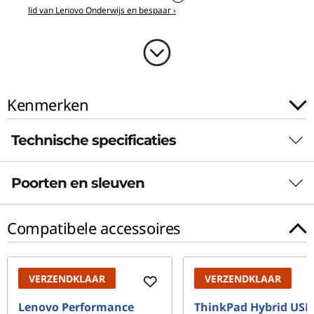
lid van Lenovo Onderwijs en bespaar ›
"
A
M
Kenmerken
D
)
Technische specificaties
Poorten en sleuven
Batterij
4 cellen, max. 60 Wh
Compatibele accessoires
Beveiliging
Privacyschuifje voor webcam
VERZENDKLAAR
VERZENDKLAAR
Audio
Lenovo Performance
ThinkPad Hybrid USB