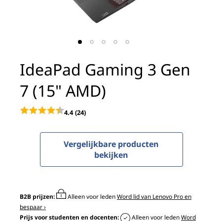
i
n
g
3
IdeaPad Gaming 3 Gen
G
7 (15" AMD)
e
4.4
(24)
n
Vergelijkbare producten
7
bekijken
(
1
B2B prijzen:
Alleen voor leden
Word lid van Lenovo Pro en
bespaar ›
5
Prijs voor studenten en docenten:
Alleen voor leden
Word