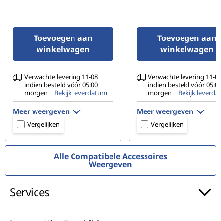
USB-A 3.2, Gen 1
Gecombineerde koptelefoon-/microfoonaansluiting
Toevoegen aan
Toevoegen aan
Rechterkant:
winkelwagen
winkelwagen
USB-A 3.2, Gen 1
Achterkant:
Verwachte levering 11-08
Verwachte levering 11-0
indien besteld vóór 05:00
indien besteld vóór 05:0
USB-C 3.2 Gen 2 (DisplayPort™ 1.4 en Power Delivery
morgen
Bekijk leverdatum
morgen
Bekijk leverd
3.0)
Meer weergeven
Meer weergeven
HDMI 2.0
RJ45
Vergelijken
Vergelijken
Voedingsingang
Alle Compatibele Accessoires
De overdrachtssnelheden van USB-poorten zijn bij benadering en zijn afhankelijk van
Weergeven
verschillende factoren, zoals de verwerkingscapaciteit van host-/randapparatuur,
bestandskenmerken, de systeemconfiguratie en de gebruiksomgeving. De werkelijke
Services
snelheden variëren en zijn mogelijk lager dan verwacht.