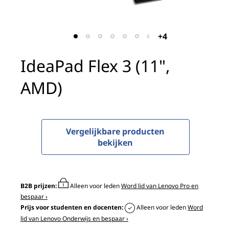
x
3
+4
(
IdeaPad Flex 3 (11",
1
AMD)
1
"
,
Vergelijkbare producten
bekijken
A
M
B2B prijzen:
Alleen voor leden
Word lid van Lenovo Pro en
D
bespaar ›
Prijs voor studenten en docenten:
Alleen voor leden
Word
)
lid van Lenovo Onderwijs en bespaar ›