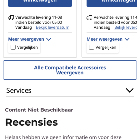
Poorten/sleuven
Verwachte levering 11-08
Verwachte levering 11-0
2 x USB-A 3.2, 1e generatie
indien besteld vóór 05:00
indien besteld vóór 05:0
HDMI
Vandaag
Bekijk leverdatum
Vandaag
Bekijk leverd
MicroSD-kaartlezer
Meer weergeven
Meer weergeven
Gecombineerde hoofdtelefoon-/microfoonaansluiting
Vergelijken
Vergelijken
Voedingsingang
Specificaties kunnen per regio verschillen.
Alle Compatibele Accessoires
Weergeven
Services
Content Niet Beschikbaar
Recensies
Helaas hebben we geen informatie om voor deze