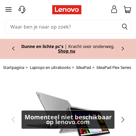
I
Ga naar de hoofdinhoud
d
e
Currently displaying item 2 of 2
a
Dunne en lichte pc's
| Kracht voor onderweg.
Shop nu
P
Startpagina
>
Laptops en ultrabooks
>
IdeaPad
>
IdeaPad Flex Series
a
d
F
l
Momenteel niet beschikbaar
e
op lenovo.com