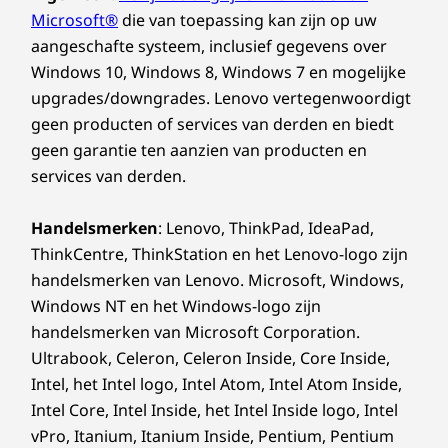
batterij en snellaadtechnologie kun je na 15
Microsoft®
die van toepassing kan zijn op uw
minuten opladen weer twee uur lang verder
aangeschafte systeem, inclusief gegevens over
werken, zodat je nooit vertraging oploopt.
Windows 10, Windows 8, Windows 7 en mogelijke
upgrades/downgrades. Lenovo vertegenwoordigt
geen producten of services van derden en biedt
geen garantie ten aanzien van producten en
services van derden.
Handelsmerken
: Lenovo, ThinkPad, IdeaPad,
ThinkCentre, ThinkStation en het Lenovo-logo zijn
handelsmerken van Lenovo. Microsoft, Windows,
Windows NT en het Windows-logo zijn
handelsmerken van Microsoft Corporation.
Ultrabook, Celeron, Celeron Inside, Core Inside,
Intel, het Intel logo, Intel Atom, Intel Atom Inside,
Intel Core, Intel Inside, het Intel Inside logo, Intel
vPro, Itanium, Itanium Inside, Pentium, Pentium
AI voor een verbeterde ervaring