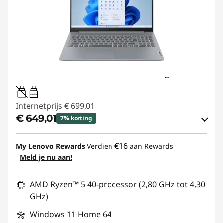
45W-65W
Internetprijs
€ 699,01
€ 649,01
7% korting
eCoupon-besparingen :
-€ 50,00
€16
My Lenovo Rewards
Verdien
aan Rewards
Meld je nu aan!
eCoupon gebruiken :
SUMMER-SAVINGS
AMD Ryzen™ 5 40-processor (2,80 GHz tot 4,30
GHz)
Windows 11 Home 64