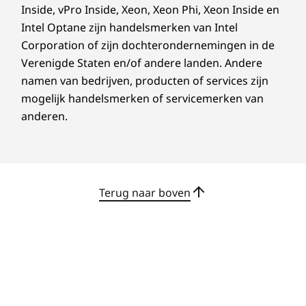
Inside, vPro Inside, Xeon, Xeon Phi, Xeon Inside en
Intel Optane zijn handelsmerken van Intel
Slimmer leren begint met slimmere functies
Corporation of zijn dochterondernemingen in de
van de Lenovo AI Engine. De prestaties,
batterijduur en thermische capaciteit worden
Verenigde Staten en/of andere landen. Andere
gemaximaliseerd op basis van wat je doet, met
namen van bedrijven, producten of services zijn
de adaptieve Smart Power-functie. Daarnaast
mogelijk handelsmerken of servicemerken van
wordt je connectiviteit verbeterd via Smart
anderen.
Wireless. Bescherm je systeem tegen schade
met geïntegreerde beveiligingsfuncties zoals
Natural File Guard, en beperk
achtergrondgeluid tot een minimum met
Terug naar boven
ruisonderdrukking.