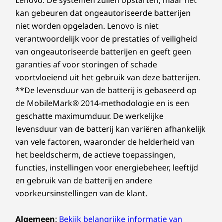
kan gebeuren dat ongeautoriseerde batterijen
Vooraf geïnstalleerde software
niet worden opgeladen. Lenovo is niet
Alexa
verantwoordelijk voor de prestaties of veiligheid
Lenovo Vantage
van ongeautoriseerde batterijen en geeft geen
McAfee LiveSafe™
Microsoft Office 365 (proefversie)
garanties af voor storingen of schade
Windows 11 Home/Pro
voortvloeiend uit het gebruik van deze batterijen.
**De levensduur van de batterij is gebaseerd op
Wat zit er in de doos
de MobileMark® 2014-methodologie en is een
IdeaPad Slim 3 Gen 8 (15″ AMD)
geschatte maximumduur. De werkelijke
Maximale veelzijdigheid
Voedingsadapter van 65 W (Alleen bepaalde modellen)
levensduur van de batterij kan variëren afhankelijk
van vele factoren, waaronder de helderheid van
Maak je digitale leven nog sneller en beter met
het beeldscherm, de actieve toepassingen,
volwaardige USB-C-poorten voor een snelle
energievoorziening, weergave-uitvoer en
functies, instellingen voor energiebeheer, leeftijd
Specificaties kunnen verschillen per regio/model.
gegevensoverdracht. Geniet van een optionele
en gebruik van de batterij en andere
2-in-1 vingerafdruklezer die is geïntegreerd in
voorkeursinstellingen van de klant.
de aan-uitknop, en een ingebouwde webcam
met privacyschuifje. En dankzij de grotere
Algemeen
:
Bekijk belangrijke informatie van