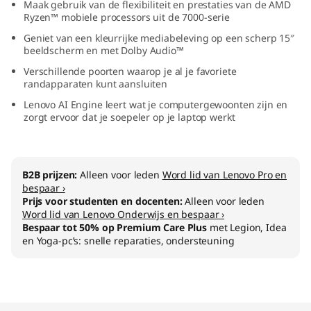
Maak gebruik van de flexibiliteit en prestaties van de AMD
M
Ryzen™ mobiele processors uit de 7000-serie
Geniet van een kleurrijke mediabeleving op een scherp 15″
D
beeldscherm en met Dolby Audio™
Verschillende poorten waarop je al je favoriete
)
randapparaten kunt aansluiten
Lenovo AI Engine leert wat je computergewoonten zijn en
zorgt ervoor dat je soepeler op je laptop werkt
B2B prijzen:
Alleen voor leden
Word lid van Lenovo Pro en
bespaar ›
Prijs voor studenten en docenten:
Alleen voor leden
Word lid van Lenovo Onderwijs en bespaar ›
Bespaar tot 50% op Premium Care Plus
met Legion, Idea
en Yoga-pc’s: snelle reparaties, ondersteuning
Original Price 699.01 NL_EUR Discounted Pric
Original Price 815.01 NL_EUR Discounted Price
Original Price 957.01 NL_EUR Discounted Pric