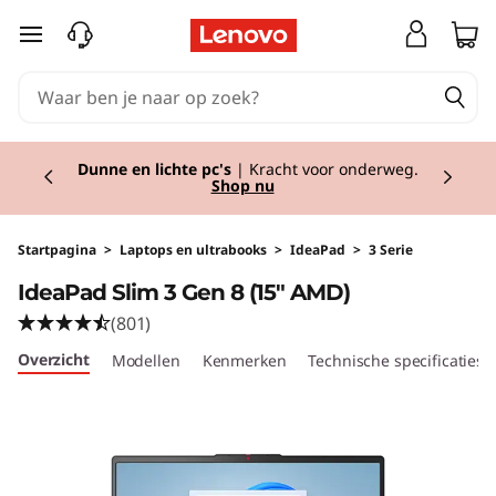
I
Ga naar de hoofdinhoud
d
e
Currently displaying item 2 of 2
a
Dunne en lichte pc's
| Kracht voor onderweg.
Shop nu
P
a
Startpagina
>
Laptops en ultrabooks
>
IdeaPad
>
3 Serie
IdeaPad Slim 3 Gen 8 (15" AMD)
d
(801)
S
Overzicht
Modellen
Kenmerken
Technische specificaties
l
i