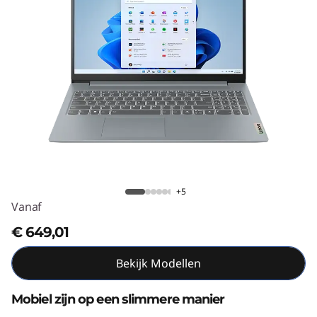
m
3
G
e
n
8
IdeaPad Slim 3 Gen 8 (15" AMD)
(
+5
Vanaf
1
€ 649,01
5
Bekijk Modellen
"
Mobiel zijn op een slimmere manier
A