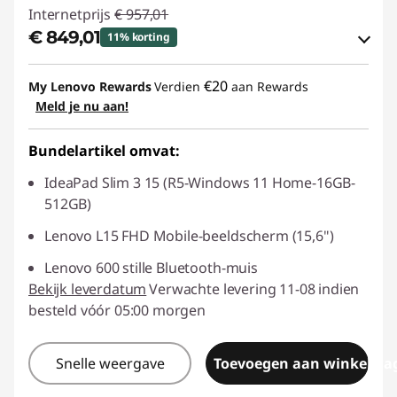
Internetprijs
€ 957,01
€ 849,01
11% korting
eCoupon-besparingen :
-€ 108,00
€20
My Lenovo Rewards
Verdien
aan Rewards
Meld je nu aan!
eCoupon gebruiken :
SAVE2GETHER
Bundelartikel omvat:
IdeaPad Slim 3 15 (R5-Windows 11 Home-16GB-
512GB)
Lenovo L15 FHD Mobile-beeldscherm (15,6")
Lenovo 600 stille Bluetooth-muis
Bekijk leverdatum
Verwachte levering 11-08 indien
besteld vóór 05:00 morgen
Snelle weergave
Toevoegen aan winkelwa