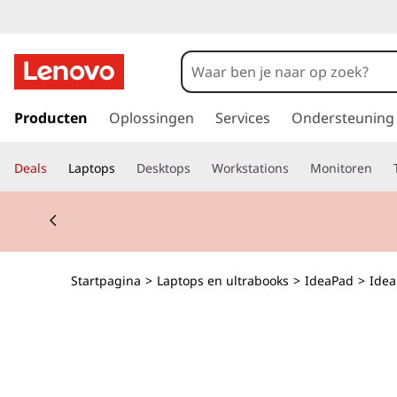
I
d
e
G
a
Producten
Oplossingen
Services
Ondersteuning
a
n
a
P
Deals
Laptops
Desktops
Workstations
Monitoren
a
r
a
Currently displaying item 2 of 2
d
e
d
h
o
5
Startpagina
>
Laptops en ultrabooks
>
IdeaPad
>
Idea
o
f
i
d
i
2
n
h