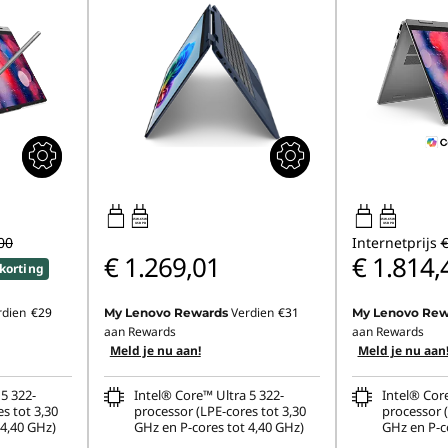
45W-65W
45W-65W
USB PD
USB PD
00
Internetprijs
€
€ 1.269,01
€ 1.814,
korting
rdien
€29
Verdien
€31
My Lenovo Rewards
My Lenovo Rew
aan Rewards
aan Rewards
Meld je nu aan!
Meld je nu aan
5 322-
Intel® Core™ Ultra 5 322-
Intel® Core
s tot 3,30
processor (LPE-cores tot 3,30
processor (
 4,40 GHz)
GHz en P-cores tot 4,40 GHz)
GHz en P-c