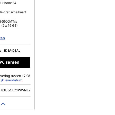
1 Home 64
 grafische kaart
5-5600MT/s
 (2 x 16 GB)
.2 2242 PCIe Gen4
ven
(1920 x 1200),
gelend, touch, HDR
en
IDEA-DEAL
ack, 100% DCI-P3,
 Hz, glas
e PC samen
vering tussen 17-08
ijk leverdatum
83UGCTO1WWNL2