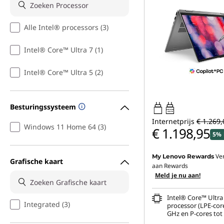
Alle Intel® processors (3)
Intel® Core™ Ultra 7 (1)
Intel® Core™ Ultra 5 (2)
Besturingssysteem
45W-65W
USB PD
Internetprijs
€ 1.269,
Windows 11 Home 64 (3)
€ 1.198,95
5% 
Ve
My Lenovo Rewards
Grafische kaart
aan Rewards
Meld je nu aan!
Intel® Core™ Ultra 
Integrated (3)
processor (LPE-core
GHz en P-cores tot