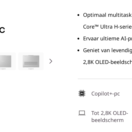
Optimaal multitaske
Core™ Ultra H-seri
Ervaar ultieme AI-p
Geniet van levendi
2,8K OLED-beeldsc
Copilot+-pc
Tot 2,8K OLED-
beeldscherm