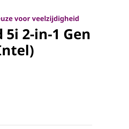
 voor veelzijdigheid
i 2-in-1
uze voor veelzijdigheid
 5i 2-in-1 Gen
4" Intel)
Intel)