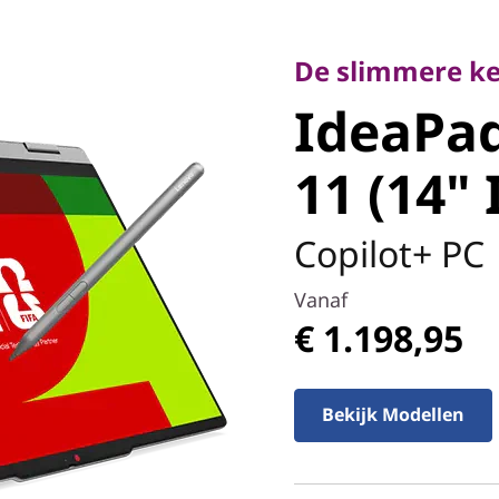
De slimmere keuze
IdeaPad 5
De slimmere ke
IdeaPad
Gen 11 (1
11 (14" 
Copilot+ PC
Vanaf
€ 1.198,95
Bekijk Modellen