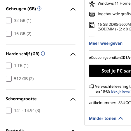
Windows 11 Home
Geheugen (GB)
Ingebouwde grafis
32 GB (1)
16 GB DDR5-5600M
(SODIMM) - (2 x 8 
16 GB (2)
512 GB SSD M.2 22
Meer weergeven
Gen4 QLC
14" WUXGA (1920 x 
Harde schijf (GB)
spiegelend, touch,
eCoupon gebruiken
IDEA
400 nits, 60 Hz, gla
1 TB (1)
Stel je PC s
512 GB (2)
Verwachte levering 
en 19-08
Bekijk lev
Schermgrootte
artikelnummer:
83UG
14" - 14.9" (3)
Minder tonen
Startprijs