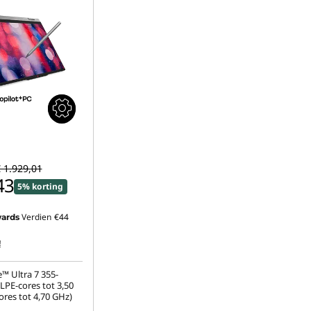
 1.929,01
43
5% korting
Verdien
€44
ards
!
™ Ultra 7 355-
LPE-cores tot 3,50
ores tot 4,70 GHz)