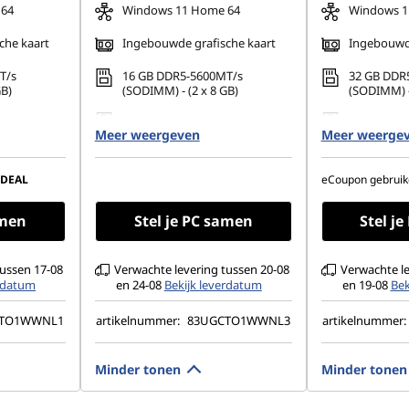
 64
Windows 11 Home 64
Windows 1
che kaart
Ingebouwde grafische kaart
Ingebouwde
T/s
16 GB DDR5-5600MT/s
32 GB DDR
GB)
(SODIMM) - (2 x 8 GB)
(SODIMM) -
42 PCIe
512 GB SSD M.2 2242 PCIe
1 TB SSD M
Meer weergeven
Gen4 QLC
Meer weerge
TLC
1200), IPS,
14" WUXGA (1920 x 1200), IPS,
14" WUXGA 
 45% NTSC,
spiegelend, touch, 45% NTSC,
OLED, spie
-DEAL
eCoupon gebruik
s
400 nits, 60 Hz, glas
500 True Bl
400 nits, 60
amen
Stel je PC samen
Stel j
tussen 17-08
Verwachte levering tussen 20-08
Verwachte le
erdatum
en 24-08
Bekijk leverdatum
en 19-08
Bek
CTO1WWNL1
artikelnummer:
83UGCTO1WWNL3
artikelnummer:
Minder tonen
Minder tonen