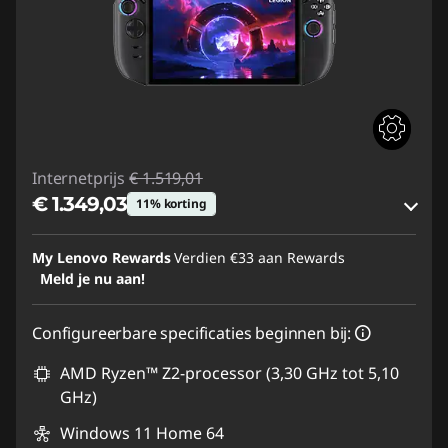
Internetprijs
€ 1.519,01
€ 1.349,03
11% korting
eCoupon-besparingen :
-€ 169,98
My Lenovo Rewards
Verdien
€33
aan Rewards
Meld je nu aan!
eCoupon gebruiken :
GAMING-DEAL
Configureerbare specificaties beginnen bij:
AMD Ryzen™ Z2-processor (3,30 GHz tot 5,10
GHz)
Windows 11 Home 64