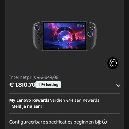
Internetprijs
€ 2.049,00
€ 1.810,70
11% korting
eCoupon-besparingen :
-€ 238,30
My Lenovo Rewards
Verdien
€44
aan Rewards
Meld je nu aan!
eCoupon gebruiken :
GAMING-DEAL
Configureerbare specificaties beginnen bij: