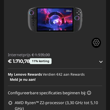
Internetprijs
€ 1.939,00
€ 1.710,78
11% korting
eCoupon-besparingen :
-€ 228,22
My Lenovo Rewards
Verdien
€42
aan Rewards
Meld je nu aan!
eCoupon gebruiken :
GAMING-DEAL
Configureerbare specificaties beginnen bij:
AMD Ryzen™ Z2-processor (3,30 GHz tot 5,10
GHz)