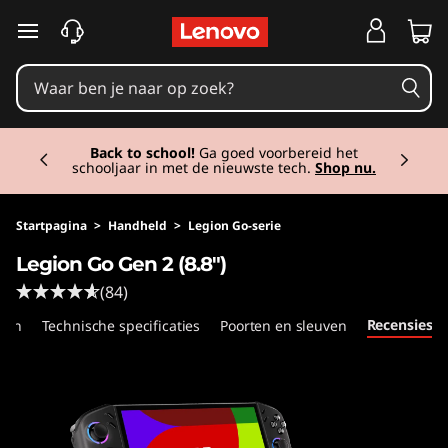
Ga naar de hoofdinhoud
Currently displaying item 1 of 2
Back to school!
Ga goed voorbereid het
schooljaar in met de nieuwste tech.
Shop nu.
Startpagina
>
Handheld
>
Legion Go-serie
Legion Go Gen 2 (8.8″)
(84)
Recensies
ken
Technische specificaties
Poorten en sleuven