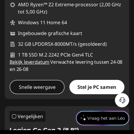
AMD Ryzen™ Z2 Extreme-processor (2,00 GHz
tot 5,00 GHz)
Windows 11 Home 64
Ingebouwde grafische kaart
32 GB LPDDR5X-8000MT/s (gesoldeerd)
1 TB SSD M.2 2242 PCIe Gen4 TLC
Bekijk leverdatum
Verwachte levering tussen 24-08
en 26-08
Snelle weergave
Stel je PC samen
Vergelijken
Vraag het aan Leo
Legion Go Gen 2 (8.8″)