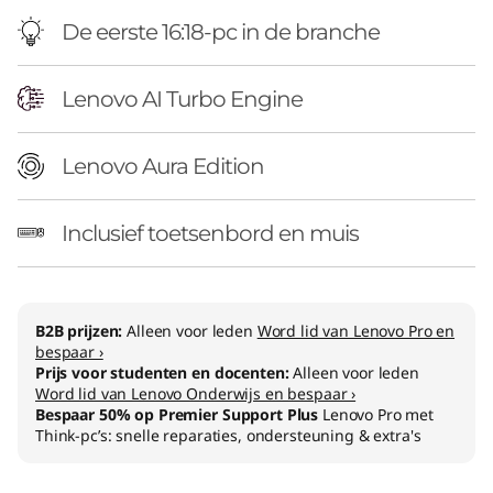
n
De eerste 16:18-pc in de branche
t
e
Lenovo AI Turbo Engine
l
Lenovo Aura Edition
)
Inclusief toetsenbord en muis
B2B prijzen:
Alleen voor leden
Word lid van Lenovo Pro en
bespaar ›
Prijs voor studenten en docenten:
Alleen voor leden
Word lid van Lenovo Onderwijs en bespaar ›
Bespaar 50% op Premier Support Plus
Lenovo Pro met
Think-pc’s: snelle reparaties, ondersteuning & extra's