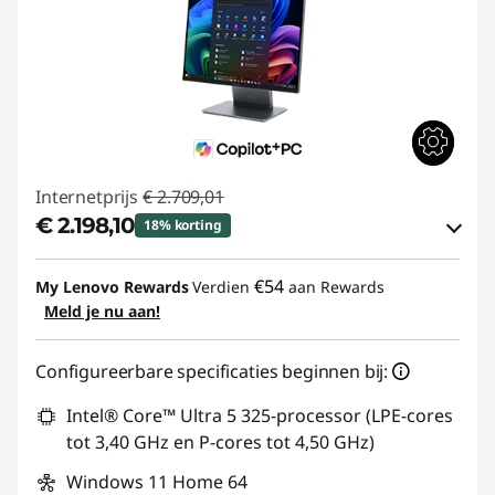
Internetprijs
€ 2.709,01
€ 2.198,10
18% korting
eCoupon-besparingen :
-€ 510,91
€54
My Lenovo Rewards
Verdien
aan Rewards
Meld je nu aan!
eCoupon gebruiken :
THINKDEAL
Configureerbare specificaties beginnen bij:
Intel® Core™ Ultra 5 325-processor (LPE-cores
tot 3,40 GHz en P-cores tot 4,50 GHz)
Windows 11 Home 64