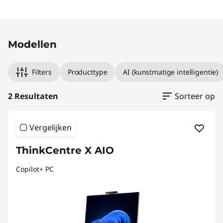
Original Price 2709.01 NL_EUR Discounted Pri
Original Price 3689.00 NL_EUR Discounted Pr
Modellen
Filters
Producttype
AI (kunstmatige intelligentie)
2 Resultaten
Sorteer op
Vergelijken
ThinkCentre X AIO
Copilot+ PC