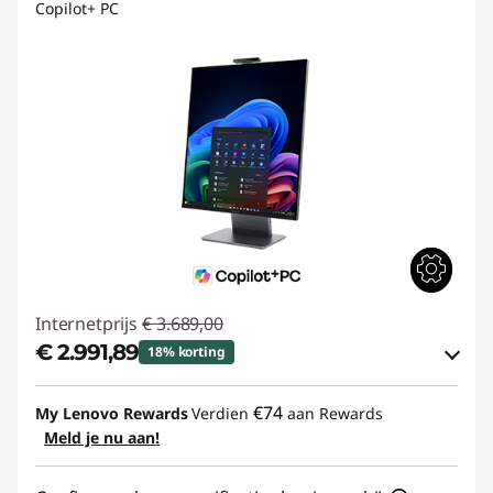
Copilot+ PC
Internetprijs
€ 3.689,00
€ 2.991,89
18% korting
eCoupon-besparingen :
-€ 697,11
€74
My Lenovo Rewards
Verdien
aan Rewards
Meld je nu aan!
eCoupon gebruiken :
THINKDEAL