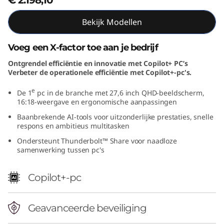
€ 2.198,10
i
Bekijk Modellen
t
Voeg een X-factor toe aan je bedrijf
i
Ontgrendel efficiëntie en innovatie met Copilot+ PC’s
Verbeter de operationele efficiëntie met Copilot+-pc's.
o
e
De 1
pc in de branche met 27,6 inch QHD-beeldscherm,
n
16:18-weergave en ergonomische aanpassingen
(
Baanbrekende AI-tools voor uitzonderlijke prestaties, snelle
respons en ambitieus multitasken
2
Ondersteunt Thunderbolt™ Share voor naadloze
samenwerking tussen pc's
8
Copilot+-pc
"
I
Geavanceerde beveiliging