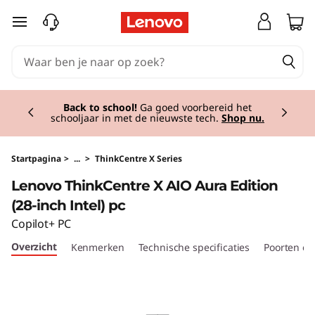
T
Ga naar de hoofdinhoud
h
i
Currently displaying item 1 of 2
n
Back to school!
Ga goed voorbereid het
schooljaar in met de nieuwste tech.
Shop nu.
k
C
Startpagina
>
...
>
ThinkCentre X Series
Lenovo ThinkCentre X AIO Aura Edition
e
(28-inch Intel) pc
n
Copilot+ PC
Overzicht
Kenmerken
Technische specificaties
Poorten en
t
r