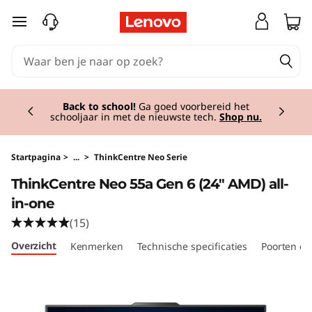
T
Ga naar de hoofdinhoud
h
i
Currently displaying item 1 of 2
n
Back to school!
Ga goed voorbereid het
schooljaar in met de nieuwste tech.
Shop nu.
k
C
Startpagina
>
...
>
ThinkCentre Neo Serie
ThinkCentre Neo 55a Gen 6 (24″ AMD) all-
e
in-one
n
(15)
Overzicht
Kenmerken
Technische specificaties
Poorten en
t
r