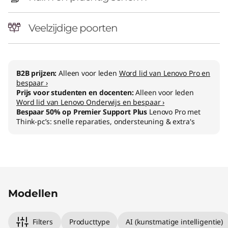
l
-
Veelzijdige poorten
i
n
B2B prijzen:
Alleen voor leden
Word lid van Lenovo Pro en
bespaar ›
-
Prijs voor studenten en docenten:
Alleen voor leden
Word lid van Lenovo Onderwijs en bespaar ›
o
Bespaar 50% op Premier Support Plus
Lenovo Pro met
Think-pc’s: snelle reparaties, ondersteuning & extra's
n
e
Original Price 1059.00 NL_EUR Discounted Pri
Original Price 1429.01 NL_EUR Discounted Pric
Modellen
Filters
Producttype
AI (kunstmatige intelligentie)