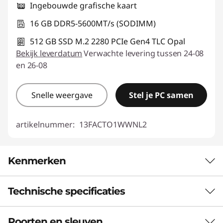
Ingebouwde grafische kaart
16 GB DDR5-5600MT/s (SODIMM)
512 GB SSD M.2 2280 PCIe Gen4 TLC Opal
Bekijk leverdatum
Verwachte levering tussen 24-08
en 26-08
Snelle weergave
Stel je PC samen
artikelnummer:
13FACTO1WWNL2
Kenmerken
Technische specificaties
SLANK ONTWERP, DIEPE IMPACT
All-in-one — slim,
Poorten en sleuven
Prestaties