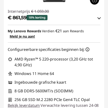
Internetprijs
€ 1.059,00
€ 861,59
18% korting
eCoupon-besparingen :
-€ 197,41
€21
My Lenovo Rewards
Verdien
aan Rewards
Meld je nu aan!
eCoupon gebruiken :
THINKDEAL
Configureerbare specificaties beginnen bij:
AMD Ryzen™ 5 220-processor (3,20 GHz tot
4,90 GHz)
Windows 11 Home 64
Ingebouwde grafische kaart
8 GB DDR5-5600MT/s (SODIMM)
256 GB SSD M.2 2280 PCIe Gen4 TLC Opal
Bekijk leverdatum
Verwachte levering tussen 24-08