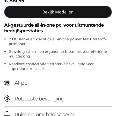
€ 861,59
(
Bekijk Modellen
2
AI-gestuurde all-in-one pc, voor uitmuntende
4
bedrijfsprestaties
″
23.8″ slanke en krachtige all-in-one pc met AMD Ryzen™-
processors
A
Geweldig scherm en ergonomisch comfort voor efficiënte
multitasking
M
Naadloze connectiviteit en sterke beveiliging voor
superieure prestaties
D
AI-pc
)
a
Robuuste beveiliging
l
Ruim en prachtig scherm