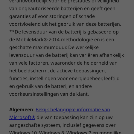
verantwoordelijk voor de prestaties of veiligheid
Environmental Results Program (ERP)
van ongeautoriseerde batterijen en geeft geen
The Eco Declaration (TED)
Een genot om mee te werken en te
garanties af voor storingen of schade
California Energy Commission (CEC)
managen
voortvloeiend uit het gebruik van deze batterijen.
65% procent hergebruikt materiaal (PCC)
**De levensduur van de batterij is gebaseerd op
De ThinkCentre Neo 30a is een fluitje van een
de MobileMark® 2014-methodologie en is een
cent om te gebruiken voor zowel
*Ga naar
www.epeat.net
voor de registratiestatus per land.
geschatte maximumduur. De werkelijke
eindgebruikers als IT-teams. Deze all-in-one pc
Specificaties kunnen per regio/model verschillen.
levensduur van de batterij kan variëren afhankelijk
wordt geleverd met tal van slimme functies,
van vele factoren, waaronder de helderheid van
zoals Lenovo Vantage, waardoor hij direct uit
de verpakking kan worden gebruikt. Hij is ook
het beeldscherm, de actieve toepassingen,
OVERIGE INFORMATIE
eenvoudig te beheren, bij te werken en te
functies, instellingen voor energiebeheer, leeftijd
beveiligen, zelfs als de gebruikers en IT-teams
en gebruik van de batterij en andere
Beveiliging
zich op verschillende locaties bevinden.
voorkeursinstellingen van de klant.
Firmware Trusted Platform Module (FTPM) 2.0
Bovendien is het dankzij de
Aanmelden via software voor gezichtsherkenning met
spraakassistentiefunctie op basis van Alexa
Algemeen
:
Bekijk belangrijke informatie van
Windows Hello (IR-camera vereist)
heel eenvoudig om georganiseerd,
Microsoft®
die van toepassing kan zijn op uw
optioneel: Slim kabelslot
geïnformeerd en vermaakt te worden.
aangeschafte systeem, inclusief gegevens over
Windows 10, Windows 8, Windows 7 en mogelijke
Vooraf geïnstalleerde software