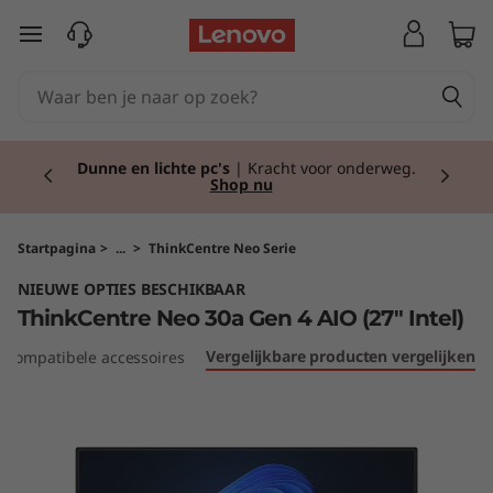
T
Ga naar de hoofdinhoud
h
i
Currently displaying item 1 of 2
n
Back to school!
Ga goed voorbereid het
schooljaar in met de nieuwste tech.
Shop nu.
k
C
Startpagina
>
...
>
ThinkCentre Neo Serie
NIEUWE OPTIES BESCHIKBAAR
e
ThinkCentre Neo 30a Gen 4 AIO (27" Intel)
n
Vergelijkbare producten vergelijken
Compatibele accessoires
t
r