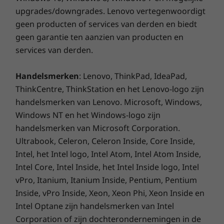
upgrades/downgrades. Lenovo vertegenwoordigt
AI Meeting Manager
geen producten of services van derden en biedt
Door Alexa gestuurde spraakassistent
Lenovo Smart Appearance
geen garantie ten aanzien van producten en
Lenovo Vantage
services van derden.
McAfee™ LiveSafe™ (behalve in Rusland)
®
Microsoft
Office 2021, proefversie (behalve in Japan)
Handelsmerken
: Lenovo, ThinkPad, IdeaPad,
ThinkCentre, ThinkStation en het Lenovo-logo zijn
Wat zit er in de doos?
handelsmerken van Lenovo. Microsoft, Windows,
ThinkCentre N30a (27" Intel)
Windows NT en het Windows-logo zijn
90 W netvoedingsadapter
handelsmerken van Microsoft Corporation.
Draadloos of bedraad toetsenbord
Ultrabook, Celeron, Celeron Inside, Core Inside,
Draadloze of bedrade muis
Intel, het Intel logo, Intel Atom, Intel Atom Inside,
Beknopte handleiding
Intel Core, Intel Inside, het Intel Inside logo, Intel
Omdat ongelukjes in een klein hoekje
vPro, Itanium, Itanium Inside, Pentium, Pentium
Specificaties kunnen per regio/model verschillen.
zitten
Inside, vPro Inside, Xeon, Xeon Phi, Xeon Inside en
De ThinkCentre Neo 30a is ontworpen voor
Intel Optane zijn handelsmerken van Intel
beveiliging en voldoet volledig aan ThinkShield,
Corporation of zijn dochterondernemingen in de