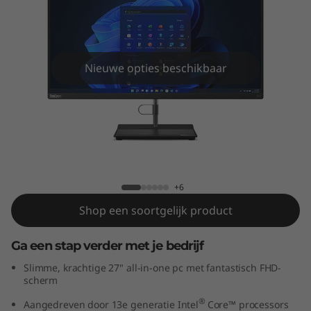
e
N
e
Nieuwe opties beschikbaar
o
3
0
ThinkCentre Neo 30a Gen 4 AIO (27"
a
Intel)
+6
G
Shop een soortgelijk product
e
Ga een stap verder met je bedrijf
n
Slimme, krachtige 27" all-in-one pc met fantastisch FHD-
scherm
4
®
Aangedreven door 13e generatie Intel
Core™ processors