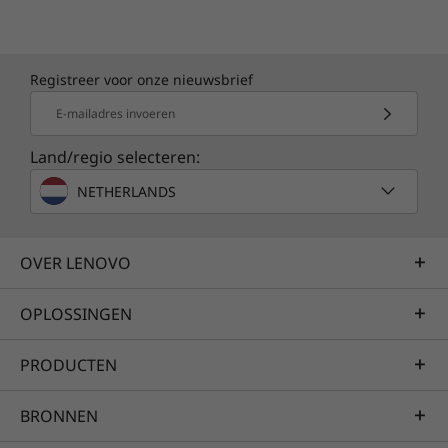
Registreer voor onze nieuwsbrief
E-mailadres invoeren
Land/regio selecteren:
De slimmere manier van werken
NETHERLANDS
Hoe creatiever en samenwerkingsgerichter de
omgeving en de hulpmiddelen, hoe groter de
kans dat werknemers goed uit de verf komen.
OVER LENOVO
Dat is de gedachte achter de ThinkCentre Neo
30a en zijn reeks slimme AI-functies waarmee
OPLOSSINGEN
elke online vergadering naadloos verloopt.
Lenovo Smart Appearance heeft bijvoorbeeld
PRODUCTEN
camera-effecten voor verbeterde
videoconferenties en de tijdbesparende AI
BRONNEN
Meeting Manager beschikt over realtime