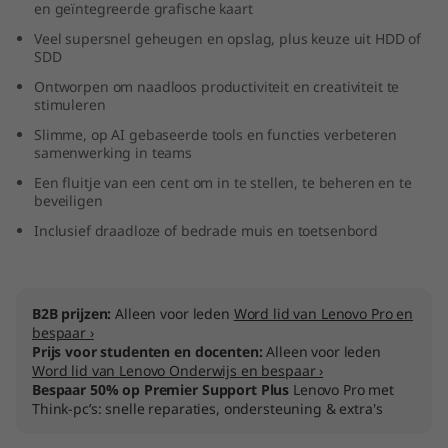
en geïntegreerde grafische kaart
A
Veel supersnel geheugen en opslag, plus keuze uit HDD of
SDD
I
Ontworpen om naadloos productiviteit en creativiteit te
O
stimuleren
Slimme, op AI gebaseerde tools en functies verbeteren
(
samenwerking in teams
Een fluitje van een cent om in te stellen, te beheren en te
2
beveiligen
Inclusief draadloze of bedrade muis en toetsenbord
7
"
B2B prijzen:
Alleen voor leden
Word lid van Lenovo Pro en
I
bespaar ›
Prijs voor studenten en docenten:
Alleen voor leden
n
Word lid van Lenovo Onderwijs en bespaar ›
Bespaar 50% op Premier Support Plus
Lenovo Pro met
t
Think-pc’s: snelle reparaties, ondersteuning & extra's