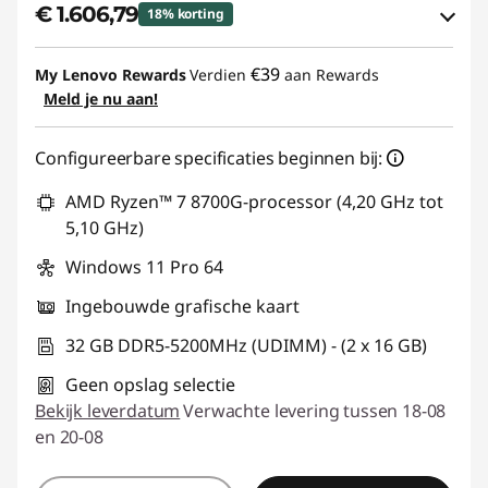
€ 1.606,79
18% korting
eCoupon-besparingen :
-€ 372,21
€39
My Lenovo Rewards
Verdien
aan Rewards
Meld je nu aan!
eCoupon gebruiken :
THINKDEAL
Configureerbare specificaties beginnen bij:
AMD Ryzen™ 7 8700G-processor (4,20 GHz tot
5,10 GHz)
Windows 11 Pro 64
Ingebouwde grafische kaart
32 GB DDR5-5200MHz (UDIMM) - (2 x 16 GB)
Geen opslag selectie
Bekijk leverdatum
Verwachte levering tussen 18-08
en 20-08