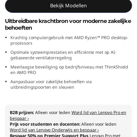
Bekijk Modellen
M
D
Uitbreidbare krachtbron voor moderne zakelijke
behoeften
)
Krachtig computergebruik met AMD Ryzen™ PRO desktop-
processors
Optimale systeemprestaties en efficiëntie met op AI-
gebaseerde ventilatorregeling
Meerlaagse beveiliging op bedrijfsniveau met ThinkShield
en AMD PRO
Aanpasbaar voor zakelijke behoeften via
uitbreidingspoorten en sleuven
B2B prijzen:
Alleen voor leden
Word lid van Lenovo Pro en
bespaar ›
Prijs voor studenten en docenten:
Alleen voor leden
Word lid van Lenovo Onderwijs en bespaar ›
Bespaar 50% op Premier Support Plus
Lenovo Pro met