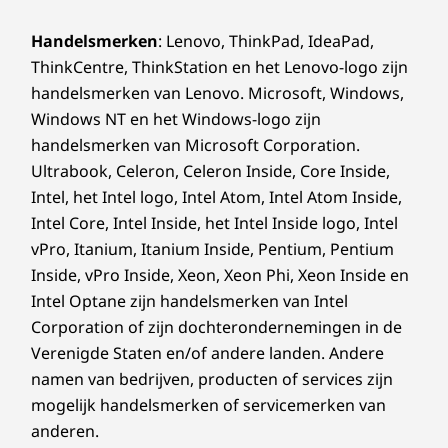
bedrijf. ThinkShield, onze suite van hardware-
®
Forest Stewardship Council
-gecertificeerd karton
en softwareoplossingen, voorkomt
Handelsmerken
: Lenovo, ThinkPad, IdeaPad,
ongeautoriseerde toegang via encryptie van
Certificaten en registraties
ThinkCentre, ThinkStation en het Lenovo-logo zijn
gegevens en apparaten, evenals de op BIOS-
®
ENERGY STAR
8.0
handelsmerken van Lenovo. Microsoft, Windows,
gebaseerde Smart USB Protection. Bovendien
ERP LOT 3
Windows NT en het Windows-logo zijn
levert AMD PRO-beveiliging meerlaagse
®
Forest Stewardship Council
(FSC)
handelsmerken van Microsoft Corporation.
bescherming tegen bedreigingen van
®
Ultrabook, Celeron, Celeron Inside, Core Inside,
ondernemingen en volledige encryptie van het
GREENGUARD
geheugen, waarmee je mogelijke bedreigingen
Intel, het Intel logo, Intel Atom, Intel Atom Inside,
MIL-STD-810H
en aanvallen tegen kunt gaan.
Optioneel: TÜV Ultra Low Noise
Intel Core, Intel Inside, het Intel Inside logo, Intel
RoHS
vPro, Itanium, Itanium Inside, Pentium, Pentium
TCO 9.0
Inside, vPro Inside, Xeon, Xeon Phi, Xeon Inside en
®
Tot EPEAT
Gold*
Intel Optane zijn handelsmerken van Intel
Corporation of zijn dochterondernemingen in de
Verenigde Staten en/of andere landen. Andere
OVERIGE INFORMATIE
namen van bedrijven, producten of services zijn
mogelijk handelsmerken of servicemerken van
ThinkShield-beveiliging
anderen.
AMD Memory Guard