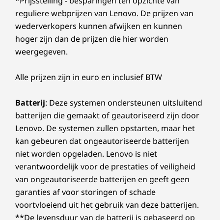
*Prijsstelling - besparingen ten opzichte van
Performance SSD
snelheden zullen variëren en kunnen lager zijn dan verwacht.
reguliere webprijzen van Lenovo. De prijzen van
wederverkopers kunnen afwijken en kunnen
14
-
Netaansluiting
Draadloze communicatie
hoger zijn dan de prijzen die hier worden
Winkel
Wink
Wifi 6E* RZ616
weergegeven.
Wifi 6E* RTL8852CE
15
-
Optioneel: serieel
Wifi 6 RTL8852BE
Vergelijken
Vergelijken
Vergeli
Alle prijzen zijn in euro en inclusief BTW
Wifi 6 MT7921LEN
Flexibele opties voor
16
-
Optioneel: sleuven voor uitbreidingskaarten
®
Bluetooth
5.3
Batterij
: Deze systemen ondersteunen uitsluitend
connectiviteit
Ontdek alle Desktops en alles-in-één pc's
batterijen die gemaakt of geautoriseerd zijn door
17
-
Padlock Loop
ONTWERP
Lenovo. De systemen zullen opstarten, maar het
Blijf verbonden en werk moeiteloos samen met
veelzijdige connectiviteitsopties van de
kan gebeuren dat ongeautoriseerde batterijen
Afmetingen (H x B x D)
ThinkCentre M75t Gen 5-tower. Met flexibele
18
-
Kensington Security Slot™
niet worden opgeladen. Lenovo is niet
346 mm x 145 mm x 295 mm / 13,62” x 5,7” x 11,65”
uitbreidingssleuven en een groot aantal USB-A-
verantwoordelijk voor de prestaties of veiligheid
en USB-C®-poorten kun je eenvoudig je
van ongeautoriseerde batterijen en geeft geen
Gewicht
randapparatuur projecteren, gegevens
garanties af voor storingen of schade
Vanaf 5,9 kg
overdragen en je werkplek stroomlijnen.
voortvloeiend uit het gebruik van deze batterijen.
Bovendien ondersteunt het maximaal vier
**De levensduur van de batterij is gebaseerd op
Kleur