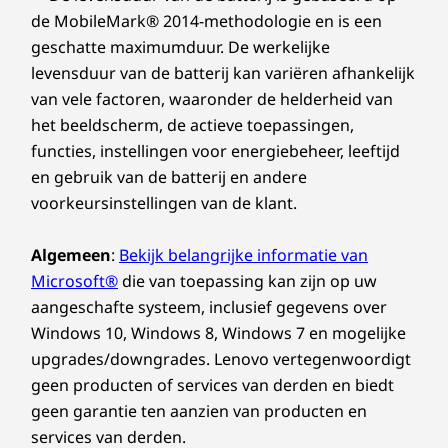
onafhankelijke beeldschermen.
de MobileMark® 2014-methodologie en is een
Raven Black
geschatte maximumduur. De werkelijke
levensduur van de batterij kan variëren afhankelijk
DUURZAAMHEID
van vele factoren, waaronder de helderheid van
het beeldscherm, de actieve toepassingen,
Materiaal
functies, instellingen voor energiebeheer, leeftijd
Chassis:
en gebruik van de batterij en andere
voorkeursinstellingen van de klant.
85% post-consumer content (PCC) gerecycled
acrylonitril-butadieen-styreen (ABS)-plastic
Algemeen
:
Bekijk belangrijke informatie van
Microsoft®
die van toepassing kan zijn op uw
Verpakking:
aangeschafte systeem, inclusief gegevens over
Windows 10, Windows 8, Windows 7 en mogelijke
De kussenverpakking bestaat uit 97% post-industry
Eersteklas beveiliging
content (PIC) gerecycled geëxpandeerd polyethyleen
upgrades/downgrades. Lenovo vertegenwoordigt
voor je bedrijf
(EPE)
geen producten of services van derden en biedt
De tas van het apparaat bestaat uit 30%
geen garantie ten aanzien van producten en
Robuuste beveiligingsfuncties beschermen je
oceaangebonden plastic (OBP)
services van derden.