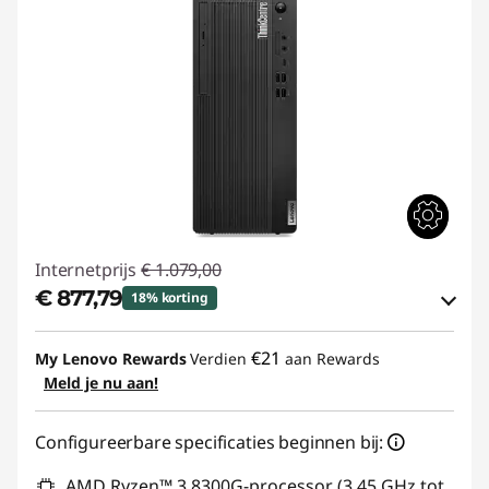
Internetprijs
€ 1.079,00
€ 877,79
18% korting
eCoupon-besparingen :
-€ 201,21
€21
My Lenovo Rewards
Verdien
aan Rewards
Meld je nu aan!
eCoupon gebruiken :
THINKDEAL
Configureerbare specificaties beginnen bij:
AMD Ryzen™ 3 8300G-processor (3,45 GHz tot