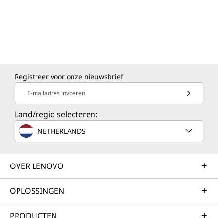
Registreer voor onze nieuwsbrief
E-mailadres invoeren
Land/regio selecteren:
NETHERLANDS
Betrouwbaar
ThinkCentre —
OVER LENOVO
Overleeft het
ondenkbare
OPLOSSINGEN
PRODUCTEN
We maken gebruik van de MIL-STD 810 H-