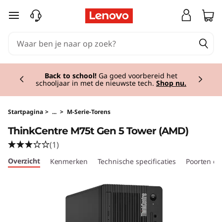
T
Ga naar de hoofdinhoud
h
i
Currently displaying item 1 of 2
n
Back to school!
Ga goed voorbereid het
schooljaar in met de nieuwste tech.
Shop nu.
k
C
Startpagina
>
...
>
M-Serie-Torens
ThinkCentre M75t Gen 5 Tower (AMD)
e
(1)
n
Overzicht
Kenmerken
Technische specificaties
Poorten en
t
r