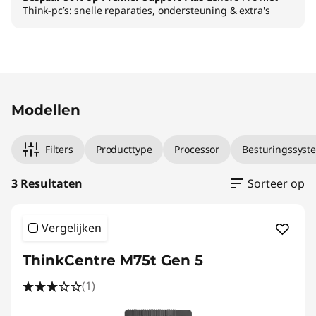
Think-pc’s: snelle reparaties, ondersteuning & extra's
Original Price 1079.00 NL_EUR Discounted Pr
Original Price 1519.01 NL_EUR Discounted Pri
Original Price 1979.00 NL_EUR Discounted Pr
Modellen
Filters
Producttype
Processor
Besturingssyst
3 Resultaten
Sorteer op
Vergelijken
ThinkCentre M75t Gen 5
(1)