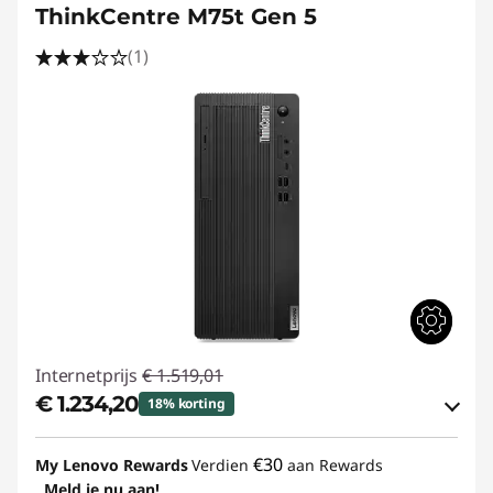
ThinkCentre M75t Gen 5
(1)
Internetprijs
€ 1.519,01
€ 1.234,20
18% korting
eCoupon-besparingen :
-€ 284,81
€30
My Lenovo Rewards
Verdien
aan Rewards
Meld je nu aan!