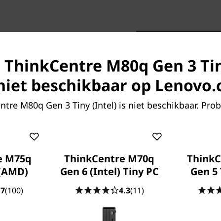
s ThinkCentre M80q Gen 3 Tin
k niet beschikbaar op Lenovo
rme verwerkingskracht met
®
en een Intel
Core™ i9-
tre M80q Gen 3 Tiny (Intel) is niet beschikbaar. Prob
 een groot aantal poorten is
 Gen 3 voor specifieke
eg maximaal vier schermen
e M75q
ThinkCentre M70q
ThinkC
 (AMD)
Gen 6 (Intel) Tiny PC
Gen 5 
.7
(100)
4.3
(11)