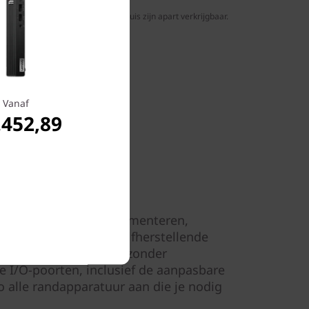
, Tiny-in-One, toetsenbord en muis zijn apart verkrijgbaar.
Vanaf
.452,89
is eenvoudig te implementeren,
 functies zoals het zelfherstellende
D en geheugenmodule zonder
 I/O-poorten, inclusief de aanpasbare
zo alle randapparatuur aan die je nodig