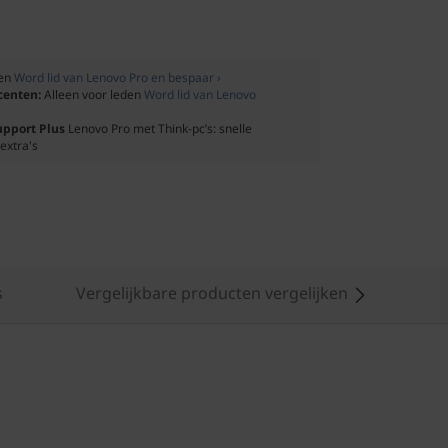
den
Word lid van Lenovo Pro en bespaar ›
ocenten:
Alleen voor leden
Word lid van Lenovo
upport Plus
Lenovo Pro met Think-pc’s: snelle
extra's
s
Vergelijkbare producten vergelijken