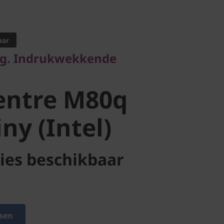
. Indrukwekkende
aar
ntre M80q
ng. Indrukwekkende
y (Intel)
entre M80q
ny (Intel)
ies beschikbaar
sen