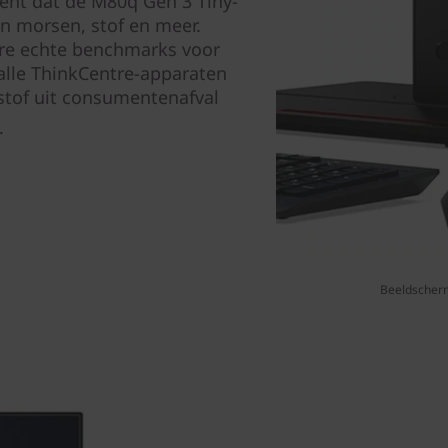
kent dat de M80q Gen 3 Tiny-
n morsen, stof en meer.
ere echte benchmarks voor
alle ThinkCentre-apparaten
stof uit consumentenafval
.
Beeldscherm,