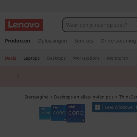
T
h
i
G
a
Producten
Oplossingen
Services
Ondersteuning
n
n
a
k
Deals
Laptops
Desktops
Workstations
Monitoren
a
r
C
Currently displaying item 2 of 2
d
e
e
h
o
n
Startpagina
>
Desktops en alles-in-één pc's
>
ThinkCe
o
f
t
d
i
r
n
h