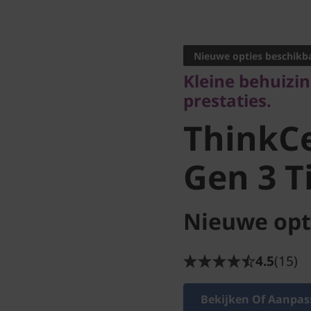
Kleine behuizing
prestaties.
Nieuwe opties beschikb
ThinkCe
Kleine behuizi
prestaties.
Gen 3 Tin
ThinkC
Gen 3 Ti
Nieuwe opt
4.5
(15)
Bekijken Of Aanpas