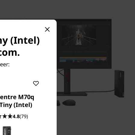
y (Intel)
.com.
eer:
entre M70q
Tiny (Intel)
4.8
(79)