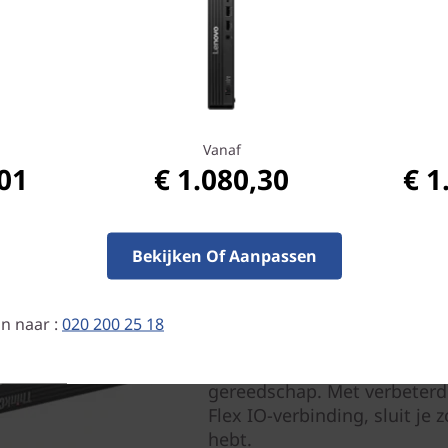
Beeldschermen
Vanaf
,01
€ 1.080,30
€ 1
Bekijken Of Aanpassen
Eenvoudig beheer
De ThinkCentre M80q Gen 3 
n naar :
020 200 25 18
upgraden en beheren dankzij
BIOS en toegang tot de SS
gereedschap. Met verbeterde
Flex IO-verbinding, sluit je 
hebt.