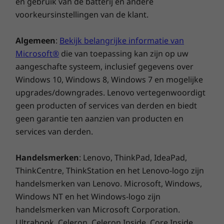
en gebruik van de batterij en andere
Dat is al één zorg minder
voorkeursinstellingen van de klant.
Elke ThinkCentre M720 Tiny is voorzien van
Algemeen
:
Bekijk belangrijke informatie van
Smart USB Protection. Hiermee kun je bepalen
Microsoft®
die van toepassing kan zijn op uw
welke USB-apparaten toegang hebben tot de
aangeschafte systeem, inclusief gegevens over
pc, terwijl je voorkomt dat malware via de USB-
poorten het systeem of het netwerk
Windows 10, Windows 8, Windows 7 en mogelijke
binnendringt. Daarnaast worden je gegevens
upgrades/downgrades. Lenovo vertegenwoordigt
versleuteld via de Trusted Platform Module
geen producten of services van derden en biedt
(TPM) en zorgt een Kensington-slot voor de
geen garantie ten aanzien van producten en
fysieke beveiliging van de M720 Tiny.
services van derden.
Handelsmerken
: Lenovo, ThinkPad, IdeaPad,
ThinkCentre, ThinkStation en het Lenovo-logo zijn
Past—en werkt—overal
handelsmerken van Lenovo. Microsoft, Windows,
De ThinkCentre M720 Tiny past werkelijk
Windows NT en het Windows-logo zijn
overal: op een boekenplank, achter een
handelsmerken van Microsoft Corporation.
beeldscherm of onder een bureau…. En last
Ultrabook, Celeron, Celeron Inside, Core Inside,