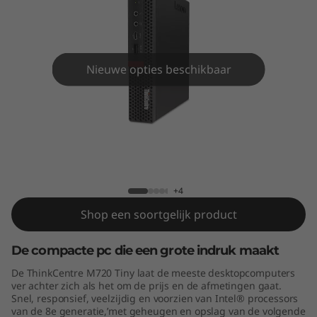
e
M
7
Nieuwe opties beschikbaar
2
0
T
ThinkCentre M720 Tiny
i
+4
n
Shop een soortgelijk product
y
De compacte pc die een grote indruk maakt
De ThinkCentre M720 Tiny laat de meeste desktopcomputers
ver achter zich als het om de prijs en de afmetingen gaat.
Snel, responsief, veelzijdig en voorzien van Intel® processors
van de 8e generatie,’met geheugen en opslag van de volgende