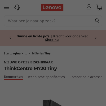
T
Ga naar de hoofdinhoud
h
i
Currently displaying item 2 of 2
n
Dunne en lichte pc's
| Kracht voor onderweg.
Shop nu
k
C
Startpagina
>
...
>
M Series Tiny
NIEUWE OPTIES BESCHIKBAAR
e
ThinkCentre M720 Tiny
n
Kenmerken
Technische specificaties
Compatibele accessoir
t
r