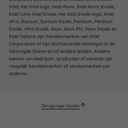
but not least,’de M720 Tiny’is grondig getest in
Intel, het Intel logo, Intel Atom, Intel Atom Inside,
bijna elke denkbare omgeving,—van de
Intel Core, Intel Inside, het Intel Inside logo, Intel
arctische kou tot de hitte van de woestijn en
vPro, Itanium, Itanium Inside, Pentium, Pentium
alles daartussenin.
Inside, vPro Inside, Xeon, Xeon Phi, Xeon Inside en
Intel Optane zijn handelsmerken van Intel
Ga voor milieuvriendelijk
Corporation of zijn dochterondernemingen in de
ThinkCentre M720 Tiny heeft zich bewezen als
Verenigde Staten en/of andere landen. Andere
uitermate energiezuinig en is voorzien van de
namen van bedrijven, producten of services zijn
®
mogelijk handelsmerken of servicemerken van
certificeringen Energy Star
7.0 en EPEAT™
Gold. Na grondige tests is de pc bovendien
anderen.
bekroond met het eerste Ultra Low Noise-
certificaat ter wereld van TÜV Rheinland.
Terug naar boven