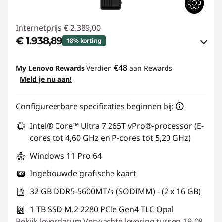
Internetprijs
€ 2.389,00
€ 1.938,89
18% korting
eCoupon-besparingen :
-€ 450,11
€48
My Lenovo Rewards
Verdien
aan Rewards
Meld je nu aan!
eCoupon gebruiken :
THINKDEAL
Configureerbare specificaties beginnen bij:
Intel® Core™ Ultra 7 265T vPro®-processor (E-
cores tot 4,60 GHz en P-cores tot 5,20 GHz)
Windows 11 Pro 64
Ingebouwde grafische kaart
32 GB DDR5-5600MT/s (SODIMM) - (2 x 16 GB)
1 TB SSD M.2 2280 PCIe Gen4 TLC Opal
Bekijk leverdatum
Verwachte levering tussen 19-08