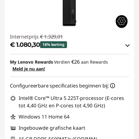
Internetprijs
€ 1.329,01
€ 1.080,30
18% korting
eCoupon-besparingen :
-€ 248,71
€26
My Lenovo Rewards
Verdien
aan Rewards
Meld je nu aan!
eCoupon gebruiken :
THINKDEAL
Configureerbare specificaties beginnen bij:
Intel® Core™ Ultra 5 225T-processor (E-cores
tot 4,40 GHz en P-cores tot 4,90 GHz)
Windows 11 Home 64
Ingebouwde grafische kaart
16 GB DDR5-5600MT/s (SODIMM)