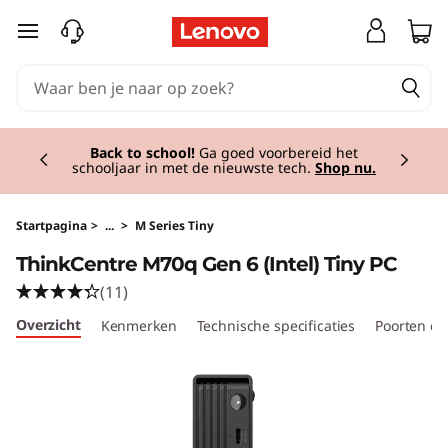
T
Ga naar de hoofdinhoud
h
i
Currently displaying item 1 of 2
n
Back to school!
Ga goed voorbereid het
schooljaar in met de nieuwste tech.
Shop nu.
k
C
Startpagina
>
...
>
M Series Tiny
ThinkCentre M70q Gen 6 (Intel) Tiny PC
e
(11)
n
Overzicht
Kenmerken
Technische specificaties
Poorten en
t
r