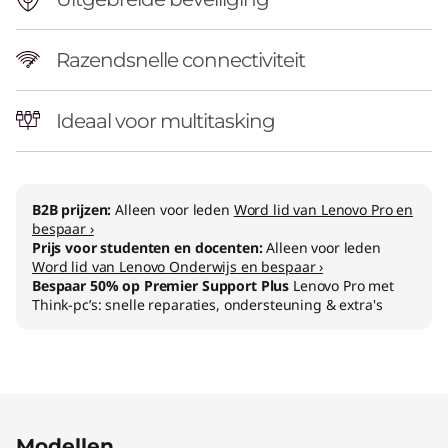
C
Razendsnelle connectiviteit
Ideaal voor multitasking
B2B prijzen:
Alleen voor leden
Word lid van Lenovo Pro en
bespaar ›
Prijs voor studenten en docenten:
Alleen voor leden
Word lid van Lenovo Onderwijs en bespaar ›
Bespaar 50% op Premier Support Plus
Lenovo Pro met
Think-pc’s: snelle reparaties, ondersteuning & extra's
Original Price 1329.01 NL_EUR Discounted Pri
Original Price 1249.00 NL_EUR Discounted Pri
Original Price 1249.01 NL_EUR Discounted Pri
Original Price 1679.00 NL_EUR Discounted Pri
Original Price 1557.00 NL_EUR Discounted Pri
Original Price 1557.00 NL_EUR Discounted Pri
Original Price 1797.01 NL_EUR Discounted Pric
Original Price 1797.01 NL_EUR Discounted Pric
Original Price 2389.00 NL_EUR Discounted Pr
Original Price 1997.01 NL_EUR Discounted Pri
Original Price 1997.01 NL_EUR Discounted Pri
Modellen