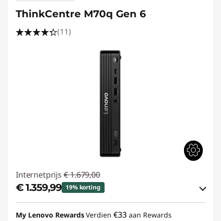
ThinkCentre M70q Gen 6
(11)
Internetprijs
€ 1.679,00
€ 1.359,99
19% korting
eCoupon-besparingen :
-€ 319,01
€33
My Lenovo Rewards
Verdien
aan Rewards