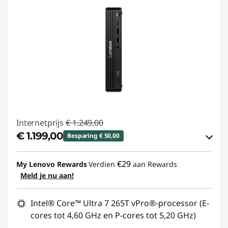
Internetprijs
€ 1.249,00
€ 1.199,00
Besparing € 50,00
eCoupon-besparingen :
-€ 50,00
€29
My Lenovo Rewards
Verdien
aan Rewards
Meld je nu aan!
eCoupon gebruiken :
THINK-TOP
Intel® Core™ Ultra 7 265T vPro®-processor (E-
cores tot 4,60 GHz en P-cores tot 5,20 GHz)