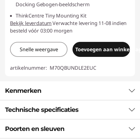
Docking Gebogen-beeldscherm
ThinkCentre Tiny Mounting Kit
Bekijk leverdatum
Verwachte levering 11-08 indien
besteld vóór 03:00 morgen
Snelle weergave
Toevoegen aan winkelwa
artikelnummer:
M70QBUNDLE2EUC
Kenmerken
Technische specificaties
GEGARANDEERDE PRODUCTIVITEIT
VOOR PROFESSIONALS
Poorten en sleuven
Prestaties
AI-ondersteunde