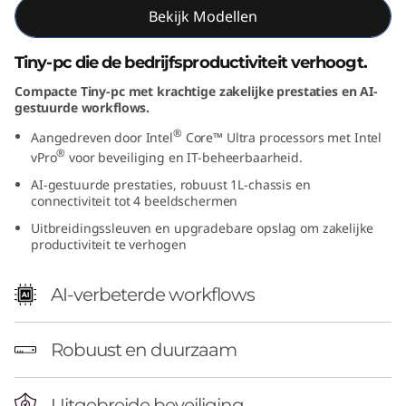
Bekijk Modellen
n
t
Tiny-pc die de bedrijfsproductiviteit verhoogt.
Compacte Tiny-pc met krachtige zakelijke prestaties en AI-
e
gestuurde workflows.
l
®
Aangedreven door Intel
Core™ Ultra processors met Intel
®
vPro
voor beveiliging en IT-beheerbaarheid.
)
AI-gestuurde prestaties, robuust 1L-chassis en
connectiviteit tot 4 beeldschermen
T
Uitbreidingssleuven en upgradebare opslag om zakelijke
productiviteit te verhogen
i
n
AI-verbeterde workflows
y
Robuust en duurzaam
P
Uitgebreide beveiliging