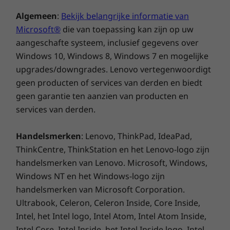
®
Energy Star
8.0 (verschilt per configuratie)
®
®
Energy Star
8.0, EPEAT
Gold en TCO 8.0. En
®
Algemeen
:
Bekijk belangrijke informatie van
EPEAT
Gold (verschilt per configuratie)
hij is ontworpen voor en uitvoerig getest op
RoHS
Microsoft®
die van toepassing kan zijn op uw
duurzaamheid en betrouwbaarheid.
ERP LOT3
aangeschafte systeem, inclusief gegevens over
TCO 8.0
Windows 10, Windows 8, Windows 7 en mogelijke
TÜV Rheinland Low Noise
upgrades/downgrades. Lenovo vertegenwoordigt
Specificaties kunnen per gebied verschillen.
geen producten of services van derden en biedt
Specificaties kunnen per regio/model verschillen.
geen garantie ten aanzien van producten en
services van derden.
Handelsmerken
: Lenovo, ThinkPad, IdeaPad,
ThinkCentre, ThinkStation en het Lenovo-logo zijn
handelsmerken van Lenovo. Microsoft, Windows,
Windows NT en het Windows-logo zijn
handelsmerken van Microsoft Corporation.
Ultrabook, Celeron, Celeron Inside, Core Inside,
Intel, het Intel logo, Intel Atom, Intel Atom Inside,
Intel Core, Intel Inside, het Intel Inside logo, Intel