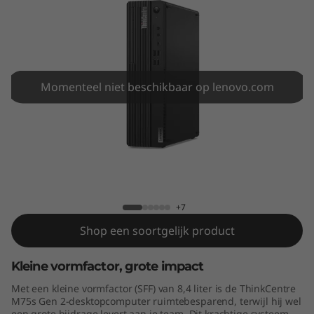
e
M
7
5
Momenteel niet beschikbaar op lenovo.com
s
G
ThinkCentre M75s Gen 2 (AMD)
e
n
+7
Shop een soortgelijk product
2
Kleine vormfactor, grote impact
(
Met een kleine vormfactor (SFF) van 8,4 liter is de ThinkCentre
A
M75s Gen 2-desktopcomputer ruimtebesparend, terwijl hij wel
een grote bijdrage levert aan je team. Dit krachtige systeem