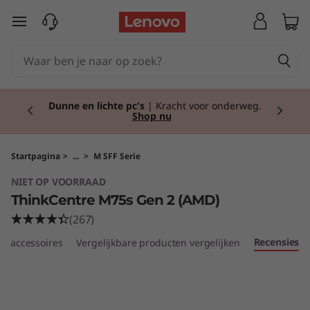
T
Ga naar de hoofdinhoud
h
i
Currently displaying item 1 of 2
n
Back to school!
Ga goed voorbereid het
schooljaar in met de nieuwste tech.
Shop nu.
k
C
Startpagina
>
...
>
M SFF Serie
NIET OP VOORRAAD
e
ThinkCentre M75s Gen 2 (AMD)
n
(267)
Recensies
e accessoires
Vergelijkbare producten vergelijken
t
r