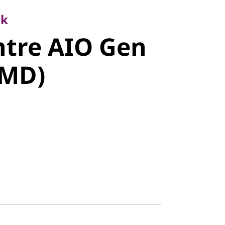
tre AIO Gen
ek
ntre AIO Gen
MD)
AMD)