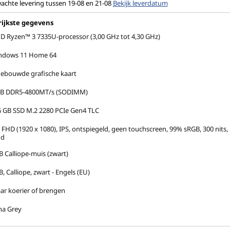
achte levering tussen 19-08 en 21-08
Bekijk leverdatum
ijkste gegevens
 Ryzen™ 3 7335U-processor (3,00 GHz tot 4,30 GHz)
ndows 11 Home 64
ebouwde grafische kaart
GB DDR5-4800MT/s (SODIMM)
 GB SSD M.2 2280 PCIe Gen4 TLC
 FHD (1920 x 1080), IPS, ontspiegeld, geen touchscreen, 99% sRGB, 300 nits, 
nd
 Calliope-muis (zwart)
, Calliope, zwart - Engels (EU)
aar koerier of brengen
na Grey