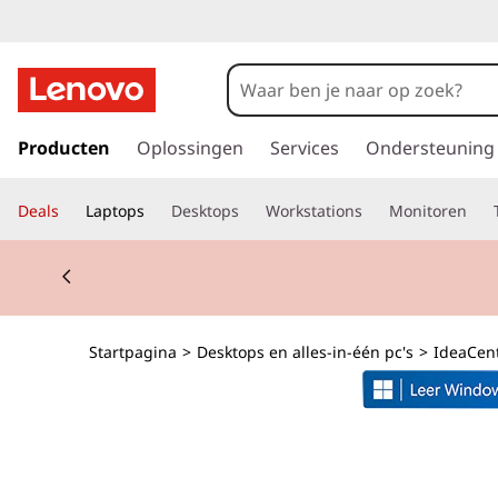
I
d
e
G
a
Producten
Oplossingen
Services
Ondersteuning
a
n
a
C
Deals
Laptops
Desktops
Workstations
Monitoren
a
r
e
Currently displaying item 2 of 2
d
e
n
h
o
t
Startpagina
>
Desktops en alles-in-één pc's
>
IdeaCen
o
f
r
d
i
e
n
h