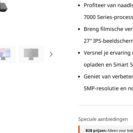
Profiteer van naad
7000 Series-proces
Breng filmische ver
27″ IPS-beeldscherm
Versnel je ervarin
opladen en Smart 
Geniet van verbete
5MP-resolutie en n
Speciale aanbiedingen
B2B prijzen:
Alleen voor le