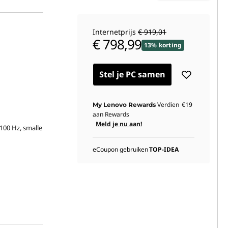
Internetprijs
€ 919,01
€ 798,99
13% korting
Stel je PC samen
Verdien
€19
My Lenovo Rewards
aan Rewards
Meld je nu aan!
100 Hz, smalle
eCoupon gebruiken
TOP-IDEA