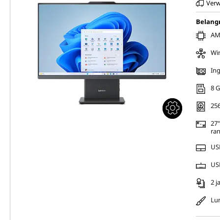
Verw
Belangr
AMD
Wi
Ing
8 
256
27"
ra
USB
USB
2 j
Lu