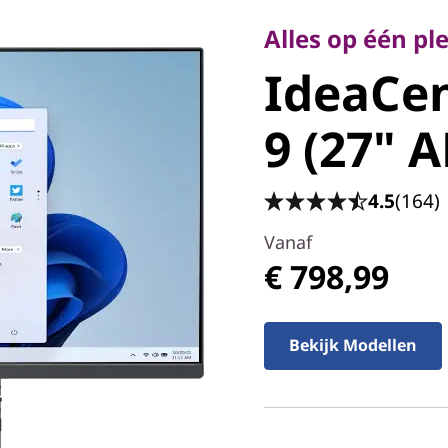
IdeaCen
Alles op één pl
IdeaCe
9 (27" A
9 (27" 
4.5
(164)
Vanaf
€ 798,99
Bekijk Modellen