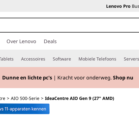
Lenovo Pro
Bus
Over Lenovo
Deals
Tablets
Accessoires
Software
Mobiele Telefoons
Server
Dunne en lichte pc's
| Kracht voor onderweg.
Shop nu
tre
>
AIO 500-Serie
>
IdeaCentre AIO Gen 9 (27" AMD)
Alles op één plek