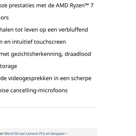
loze prestaties met de AMD Ryzen™ 7
sors
halen tot leven op een verbluffend
 en intuïtief touchscreen
g met gezichtsherkenning, draadlood
Storage
rde videogesprekken in een scherpe
oise cancelling-microfoons
den
Word lid van Lenovo Pro en bespaar ›