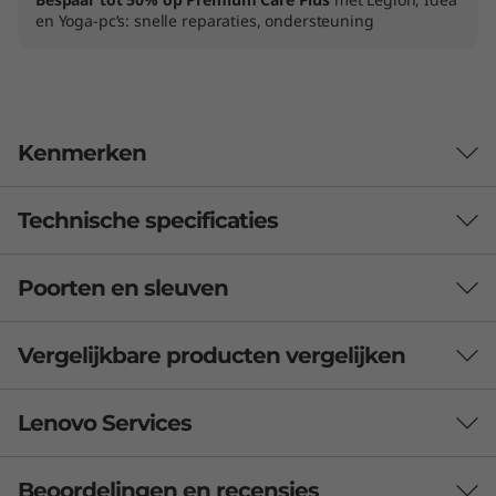
en Yoga-pc’s: snelle reparaties, ondersteuning
Kenmerken
Technische specificaties
Poorten en sleuven
Audio
®
2 door Harman Kardon
gecertificeerde
Vergelijkbare producten vergelijken
stereoluidsprekers van 3 W
3 Similiar products selected
Lenovo Services
Camera
1080p FHD-webcam
Welke specificaties wil je vergelijken?
5MP-infrarood
Beoordelingen en recensies