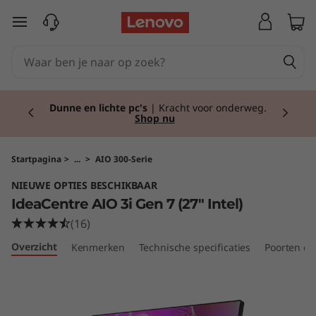
I
Ga naar de hoofdinhoud
d
e
Currently displaying item 2 of 2
a
Dunne en lichte pc's
| Kracht voor onderweg.
Shop nu
C
e
Startpagina
>
...
>
AIO 300-Serie
NIEUWE OPTIES BESCHIKBAAR
n
IdeaCentre AIO 3i Gen 7 (27" Intel)
t
(16)
Overzicht
Kenmerken
Technische specificaties
Poorten en
r
e