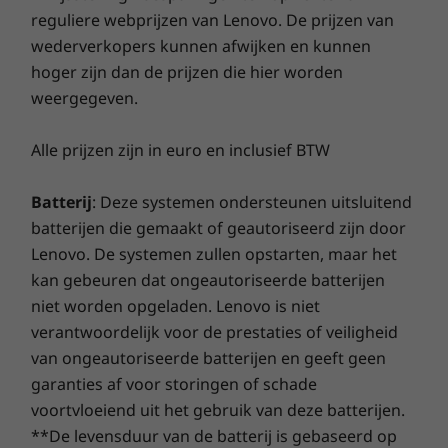
vinger. Ingebouwde kabelclips en
reguliere webprijzen van Lenovo. De prijzen van
telefoondocks houden de kabels netjes in de
Specificaties kunnen per regio/model verschillen.
Winkel
Wink
wederverkopers kunnen afwijken en kunnen
drukke werkruimte van je gezin.
hoger zijn dan de prijzen die hier worden
weergegeven.
Vergelijken
Vergelijken
Vergeli
Alle prijzen zijn in euro en inclusief BTW
Ontdek alle Desktops en alles-in-één pc's
Batterij
: Deze systemen ondersteunen uitsluitend
batterijen die gemaakt of geautoriseerd zijn door
Lenovo. De systemen zullen opstarten, maar het
kan gebeuren dat ongeautoriseerde batterijen
niet worden opgeladen. Lenovo is niet
verantwoordelijk voor de prestaties of veiligheid
van ongeautoriseerde batterijen en geeft geen
garanties af voor storingen of schade
voortvloeiend uit het gebruik van deze batterijen.
Entertainment voor het hele gezin
**De levensduur van de batterij is gebaseerd op