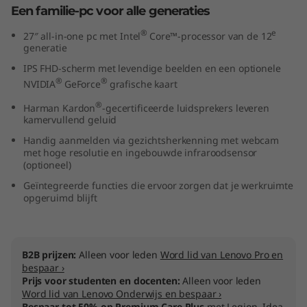
Een familie-pc voor alle generaties
7
®
e
27″ all-in-one pc met Intel
Core™-processor van de 12
"
generatie
IPS FHD-scherm met levendige beelden en een optionele
I
®
®
NVIDIA
GeForce
grafische kaart
n
®
Harman Kardon
-gecertificeerde luidsprekers leveren
kamervullend geluid
t
Handig aanmelden via gezichtsherkenning met webcam
met hoge resolutie en ingebouwde infraroodsensor
e
(optioneel)
Geïntegreerde functies die ervoor zorgen dat je werkruimte
l
opgeruimd blijft
)
B2B prijzen:
Alleen voor leden
Word lid van Lenovo Pro en
bespaar ›
Prijs voor studenten en docenten:
Alleen voor leden
Word lid van Lenovo Onderwijs en bespaar ›
Bespaar tot 50% op Premium Care Plus
met Legion, Idea