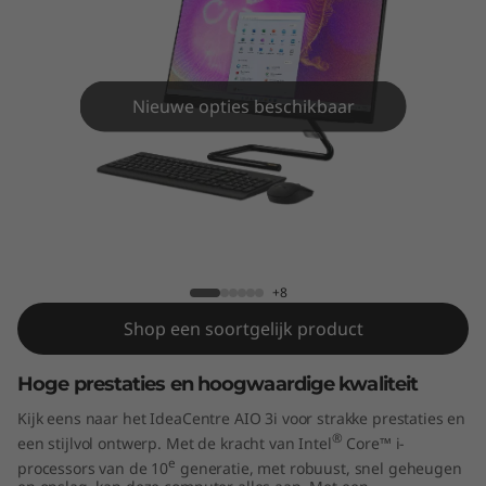
A
I
O
Nieuwe opties beschikbaar
3
i
(
IdeaCentre AIO 3i (27" Intel)
2
+8
7
Shop een soortgelijk product
"
Hoge prestaties en hoogwaardige kwaliteit
I
Kijk eens naar het IdeaCentre AIO 3i voor strakke prestaties en
®
een stijlvol ontwerp. Met de kracht van Intel
Core™ i-
n
e
processors van de 10
generatie, met robuust, snel geheugen