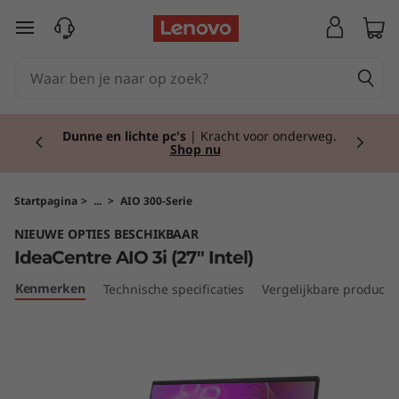
I
Ga naar de hoofdinhoud
d
e
Currently displaying item 2 of 2
a
Dunne en lichte pc's
| Kracht voor onderweg.
Shop nu
C
e
Startpagina
>
...
>
AIO 300-Serie
NIEUWE OPTIES BESCHIKBAAR
n
IdeaCentre AIO 3i (27" Intel)
t
Kenmerken
Technische specificaties
Vergelijkbare producte
r
e