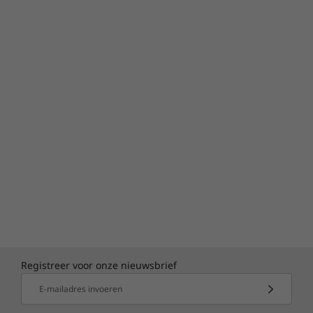
je nu moet werken of gewoon wilt
ontspannen. Het scherm is ook eenvoudig
verstelbaar, waardoor je altijd het beste zicht
hebt.
En ingebouwde privacy
Je persoonlijke privacy is belangrijk. Daarom
heeft elke IdeaCentre AIO 3i een TrueBlock
Privacy Shutter. Wanneer je klaar bent met de
webcam en deze wilt sluiten, verschuif je
eenvoudig de knop bovenaan op het scherm.
Registreer voor onze nieuwsbrief
E-mailadres invoeren