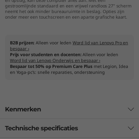
en opslag, kan deze computer alles aan. Met een
t
gestroomlijnde standaard en een vrijwel randloos 27" scherm
neemt het ook minder bureauruimte in beslag. Opties zijn
onder meer een touchscreen en een aparte grafische kaart.
e
l
B2B prijzen:
Alleen voor leden
Word lid van Lenovo Pro en
)
bespaar ›
Prijs voor studenten en docenten:
Alleen voor leden
Word lid van Lenovo Onderwijs en bespaar ›
Bespaar tot 50% op Premium Care Plus
met Legion, Idea
en Yoga-pc’s: snelle reparaties, ondersteuning
Kenmerken
Technische specificaties