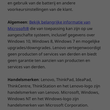
en gebruik van de batterij en andere
Minder rommel, meer bureau
voorkeursinstellingen van de klant.
Een hoop draden die op een desktop-pc zijn
Algemeen
:
Bekijk belangrijke informatie van
aangesloten, kan er erg rommelig uitzien. Dat
Microsoft®
die van toepassing kan zijn op uw
geldt echter niet voor de IdeaCentre AIO 3i.
aangeschafte systeem, inclusief gegevens over
Deze heeft een kabelhouder die handig in de
Windows 10, Windows 8, Windows 7 en mogelijke
standaard is ingebouwd. Het resultaat is
minder rommel en meer ruimte om mee te
upgrades/downgrades. Lenovo vertegenwoordigt
werken (of te spelen).
geen producten of services van derden en biedt
geen garantie ten aanzien van producten en
En meer dan genoeg poorten
services van derden.
Voor je pc-accessoires, zoals een gamingmuis
Handelsmerken
: Lenovo, ThinkPad, IdeaPad,
en -toetsenbord, heeft de IdeaCentre AIO 3i
ThinkCentre, ThinkStation en het Lenovo-logo zijn
een groot aantal poorten en sleuven. Naast
handelsmerken van Lenovo. Microsoft, Windows,
USB 2.0- en 3.0-poorten heeft de computer een
Windows NT en het Windows-logo zijn
3-in-1-kaartlezer en een HDMI-uitgang mocht
je een tweede beeldscherm nodig hebben.
handelsmerken van Microsoft Corporation.