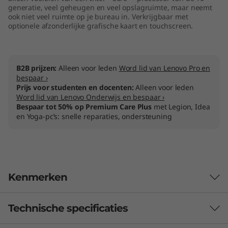
generatie, veel geheugen en veel opslagruimte, maar neemt
t
ook niet veel ruimte op je bureau in. Verkrijgbaar met
optionele afzonderlijke grafische kaart en touchscreen.
e
l
B2B prijzen:
Alleen voor leden
Word lid van Lenovo Pro en
)
bespaar ›
Prijs voor studenten en docenten:
Alleen voor leden
Word lid van Lenovo Onderwijs en bespaar ›
Bespaar tot 50% op Premium Care Plus
met Legion, Idea
en Yoga-pc’s: snelle reparaties, ondersteuning
Kenmerken
Technische specificaties
Perfect om samen met het gezin te
kijken