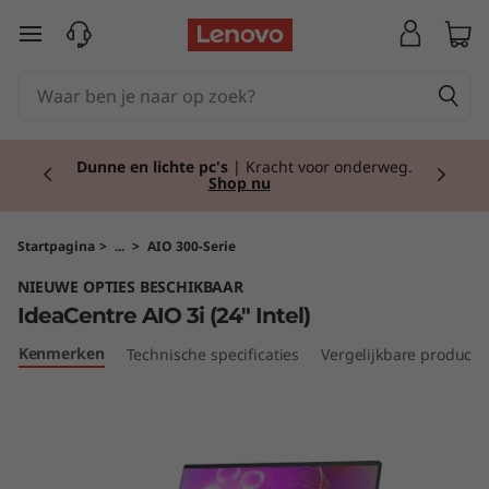
I
Ga naar de hoofdinhoud
d
e
Currently displaying item 2 of 2
a
Dunne en lichte pc's
| Kracht voor onderweg.
Shop nu
C
e
Startpagina
>
...
>
AIO 300-Serie
NIEUWE OPTIES BESCHIKBAAR
n
IdeaCentre AIO 3i (24" Intel)
t
Kenmerken
Technische specificaties
Vergelijkbare producte
r
e