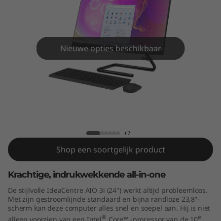
A
I
O
Nieuwe opties beschikbaar
3
i
(
IdeaCentre AIO 3i (24" Intel)
2
+7
4
Shop een soortgelijk product
"
Krachtige, indrukwekkende all-in-one
I
De stijlvolle IdeaCentre AIO 3i (24") werkt altijd probleemloos.
Met zijn gestroomlijnde standaard en bijna randloze 23,8”-
n
scherm kan deze computer alles snel en soepel aan. Hij is niet
®
e
alleen voorzien van een Intel
Core™
-processor van de 10