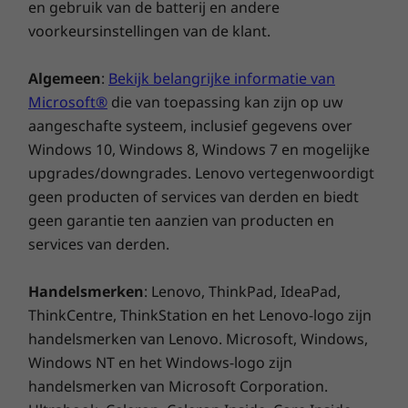
en gebruik van de batterij en andere
Privacy Shutter. Wanneer je klaar bent met de
voorkeursinstellingen van de klant.
webcam en deze wilt sluiten, verschuif je
eenvoudig de knop bovenaan op het scherm.
Algemeen
:
Bekijk belangrijke informatie van
Microsoft®
die van toepassing kan zijn op uw
aangeschafte systeem, inclusief gegevens over
Windows 10, Windows 8, Windows 7 en mogelijke
upgrades/downgrades. Lenovo vertegenwoordigt
geen producten of services van derden en biedt
geen garantie ten aanzien van producten en
services van derden.
Handelsmerken
: Lenovo, ThinkPad, IdeaPad,
ThinkCentre, ThinkStation en het Lenovo-logo zijn
handelsmerken van Lenovo. Microsoft, Windows,
Windows NT en het Windows-logo zijn
handelsmerken van Microsoft Corporation.