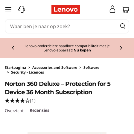
Ga naar de hoofdinhoud
Currently displaying item 2 of 3
Lenovo-onderdelen: naadloze compatibiliteit met je
Lenovo-apparaat!
Nu kopen
Startpagina
>
Accessories and Software
>
Software
>
Security - Licences
Original Price 99.99 NL_EUR Discounted Pric
Norton 360 Deluxe – Protection for 5
Device 36 Month Subscription
(1)
Recensies
Overzicht