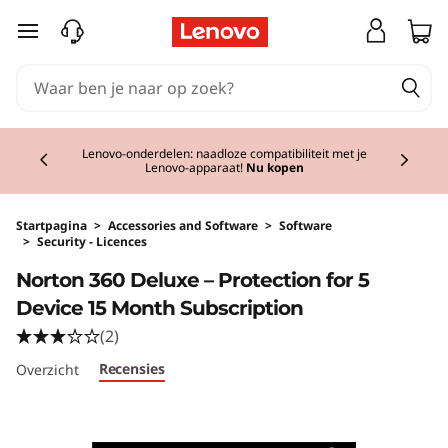
Ga naar de hoofdinhoud
Currently displaying item 2 of 3
Lenovo-onderdelen: naadloze compatibiliteit met je
Lenovo-apparaat!
Nu kopen
Startpagina
>
Accessories and Software
>
Software
>
Security - Licences
Original Price 45.00 NL_EUR Discounted Pric
Norton 360 Deluxe – Protection for 5
Device 15 Month Subscription
(2)
Recensies
Overzicht